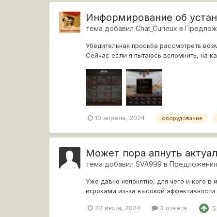
Информирование об устан
тема добавил
Chat_Curieux
в
Предлож
Убедительная просьба рассмотреть воз
Сейчас если я пытаюсь вспомнить, на к
выводится инфо...
10 апреля, 2024
оборудование
Может пора апнуть актуа
тема добавил
SVA999
в
Предложени
Уже давно непонятно, для чего и кого в
игроками из-за высокой эффективности д
то....
22 июля, 2024
3 ответа
5