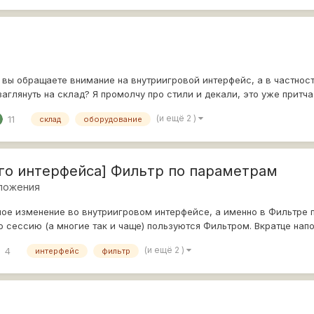
вы обращаете внимание на внутриигровой интерфейс, а в частност
заглянуть на склад? Я промолчу про стили и декали, это уже притча
(и ещё 2 )
11
склад
оборудование
го интерфейса] Фильтр по параметрам
ложения
ое изменение во внутриигровом интерфейсе, а именно в Фильтре п
ю сессию (а многие так и чаще) пользуются Фильтром. Вкратце напо
(и ещё 2 )
4
интерфейс
фильтр