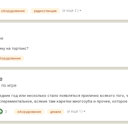
(и ещё 2 )
оборудование
радиостанция
ре
ину на тортоис?
борудование
е
 по игре
дние год или несколько стало появляться прилично всякого того, ч
перементальное, всякие там каретки многозуба и прочее, которое 
(и ещё 1 )
2
оборудование
декали