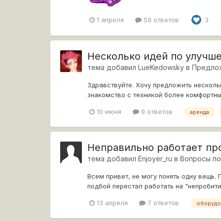
1 апреля
59 ответов
3
Несколько идей по улучш
тема добавил
LueKedowsky
в
Предло
Здравствуйте. Хочу предложить нескольк
знакомство с техникой более комфортн
золота, кот...
10 июня
9 ответов
аренда
Неправильно работает пр
тема добавил
Enjoyer_ru
в
Вопросы по
Всем привет, не могу понять одну вещь
подбой перестал работать на "непробития
зн...
13 апреля
7 ответов
оборудо