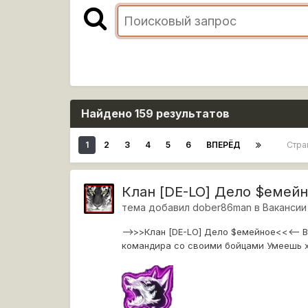
Найдено 159 результатов
1
2
3
4
5
6
ВПЕРЁД
Стра
Клан [DE-LO] Дело $емейн
тема добавил
dober86man
в
Вакансии
-->>>Клан [DE-LO] Дело $емейное<<<-- В
командира со своими бойцами Умеешь хор