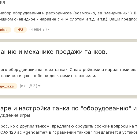
ия
 набор оборудования и расходников (возможно, за "мандирины" ).
шком очевидное - наравне с 4-м слотом и т.д. и т.п.). Ваши предл
(и ещё 2 )
абор
№3
анию и механике продажи танков.
сего оборудования на всех танках. С настройками и вариантами о
написал в цпп - тебе на день лимит отключили.
(и ещё 2 )
продажа
гаре и настройка танка по "оборудованию" 
уждение игры
прос, но с другим танком, предлагаю обсудить схожие вопросы на 
САУ 120 ac «gendarme» в "сравнении танков" предлагается устано