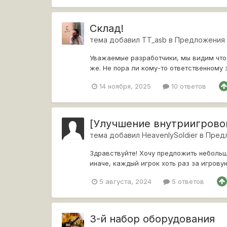
Склад!
тема добавил
TT_asb
в
Предложения
Уважаемые разработчики, мы видим что 
же. Не пора ли кому-то ответственному 
молчать. М...
14 ноября, 2025
10 ответов
[Улучшение внутриигрово
тема добавил
HeavenlySoldier
в
Пред
Здравствуйте! Хочу предложить небольш
иначе, каждый игрок хоть раз за игрову
себя...
5 августа, 2024
5 ответов
3-й набор оборудования