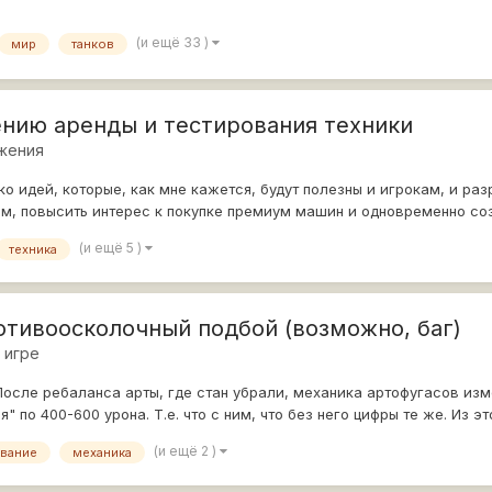
(и ещё 33 )
мир
танков
ению аренды и тестирования техники
жения
о идей, которые, как мне кажется, будут полезны и игрокам, и ра
ым, повысить интерес к покупке премиум машин и одновременно со
(и ещё 5 )
техника
отивоосколочный подбой (возможно, баг)
 игре
. После ребаланса арты, где стан убрали, механика артофугасов и
" по 400-600 урона. Т.е. что с ним, что без него цифры те же. Из э
(и ещё 2 )
вание
механика