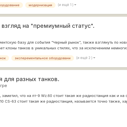
(и ещё 1 )
орудование
модернизация
 взгляд на "премиумный статус".
ентскую базу для события "Черный рынок", также взглянуть по нов
ет клоны танков в уникальных стилях, что за исключением немног
(и ещё 2 )
нок
эксперементальное оборудовани
я для разных танков.
игре
заметил, что на пт-9 Wz.60 стоит такая же радиостанция как и на 
10 CS-63 стоит такая же радиостанция, называется точно также, ха