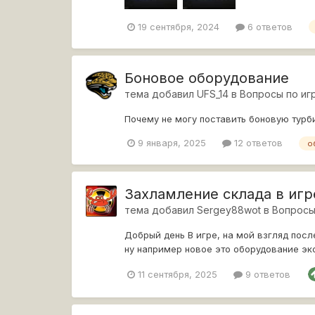
19 сентября, 2024
6 ответов
Боновое оборудование
тема добавил
UFS_14
в
Вопросы по иг
Почему не могу поставить боновую турб
9 января, 2025
12 ответов
о
Захламление склада в игр
тема добавил
Sergey88wot
в
Вопросы
Добрый день В игре, на мой взгляд после
ну например новое это оборудование экс
поня...
11 сентября, 2025
9 ответов