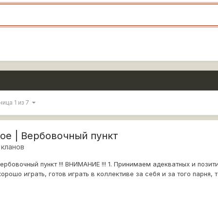
ница 1 из 7
ое | Вербовочный пункт
 кланов
ербовочный пункт !!! ВНИМАНИЕ !!! 1. Принимаем адекватных и пози
ошо играть, готов играть в коллективе за себя и за того парня, те