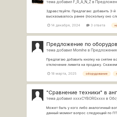
тема добавил
F_R_A_N_Z
в
Предложен
Здравствуйте. Предлагаю: добавить 3-й
высказывалось ранее (поскольку оно сли
считаю отличной идее...
14 декабря, 2024
3 ответа
н
Предложение по оборудов
тема добавил
Momihe
в
Предложения
Предлагаю добавить кнопку на снятие в
отключение лимита на продажу. Скажем 
18 марта, 2025
оборудование
"Сравнение техники" в ан
тема добавил
xxxxCYBORGxxxx
в
Обс
Может быть у кого либо аналогичный во
данный момент вопрос следующий по ПТ