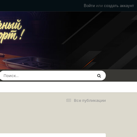
Войти
или
создать аккаунт
Все публикации