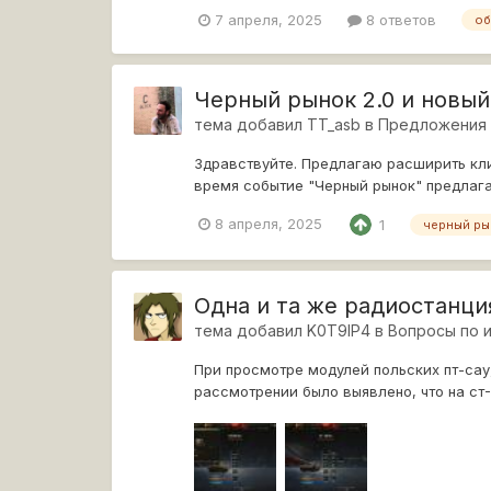
"усовершенствованная бортова...
7 апреля, 2025
8 ответов
об
Черный рынок 2.0 и новый
тема добавил
TT_asb
в
Предложения
Здравствуйте. Предлагаю расширить кли
время событие "Черный рынок" предлага
разнообра...
8 апреля, 2025
1
черный ры
Одна и та же радиостанци
тема добавил
K0T9lP4
в
Вопросы по 
При просмотре модулей польских пт-сау, 
рассмотрении было выявлено, что на ст-
она исследован...