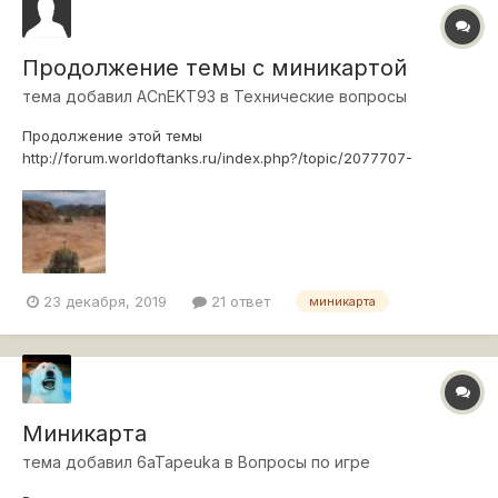
Продолжение темы с миникартой
тема добавил
ACnEKT93
в
Технические вопросы
Продолжение этой темы
http://forum.worldoftanks.ru/index.php?/topic/2077707-
%d0%bf%d1%80%d0%be%d0%b1%d0%bb%d0%b5%d0%bc
%d0%b0-%d1%81-
%d0%bc%d0%b8%d0%bd%d0%b8%d0%ba%d0%b0%d1%80
%d1%82%d0%be%d0%b9/ Уже модов нет, стоит
стандартный клиент и опять не отображается нормально
миникарта и иконки танков, играт...
23 декабря, 2019
21 ответ
миникарта
Миникарта
тема добавил
6aTapeuka
в
Вопросы по игре