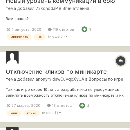
Новый уровень коммуникации в бою
тема добавил
73konodaP
в
Впечатления
Вам зашло?
4 августа, 2020
119 ответов
1
(и ещё 5 )
миникарта
1.10
Отключение кликов по миникарте
тема добавил
anonym_dswCuVqqXyUA
в
Вопросы по игре
Так как игре скоро 10 лет, а разработчики не удосужились
запилить возможность отключения кликов по миникарте и их
писклявой озвучки, то прошу у игроков: подскажите, может
27 марта, 2020
13 ответов
4
кто-то юзает подобный мод, только рабочий, а не "друг коля
ставил и никто не умер". Или нужно поколдовать с какими-то
(и ещё 1 )
клик
клики
файлами что...