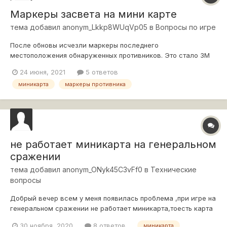
Маркеры засвета на мини карте
тема добавил
anonym_Lkkp8WUqVp05
в
Вопросы по игре
После обновы исчезли маркеры последнего
местоположения обнаруженных противников. Это стало ЗМ
или мод кривой? Использую Протанки.
24 июня, 2021
5 ответов
миникарта
маркеры противника
не работает миникарта на генеральном
сражении
тема добавил
anonym_ONyk45C3vFf0
в
Технические
вопросы
Добрый вечер всем у меня появилась проблема ,при игре на
генеральном сражении не работает миникарта,тоесть карта
какбы есть ,но она пустая,не видно ничего и никого) p.s
30 ноября, 2020
8 ответов
миникарта