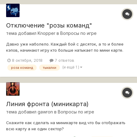
Отключение "розы команд"
тема добавил
Knopper
в
Вопросы по игре
Давно уже наболело. Каждый бой с десяток, а то и более
кэпов, начинают игру кто больше натыкает по мини карте.
Нереально раздражает эта тема. Да и я думаю больше
8 октября, 2018
7 ответов
половины игроков не замечают этих "внимание квадрат B1"
(и ещё 1 )
роза команд
тыкалки
Возможно разработчики сделают функцию отключения "розы
команд"? кроме взводных. К...
Линия фронта (миникарта)
тема добавил
gawron
в
Вопросы по игре
Скажите как сделать на миникарте вид что бы отображать
всю карту а не один сектор?