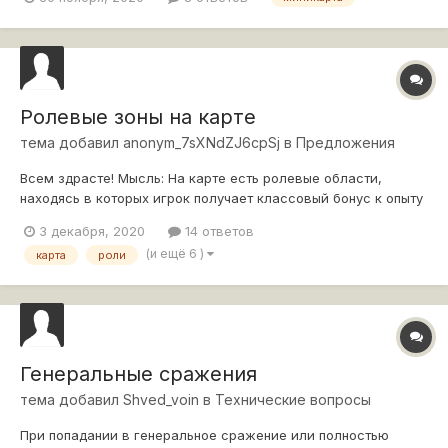
проверял как на чистом клиенте, так и на клиенте с мод пак
юши
Ролевые зоны на карте
тема добавил
anonym_7sXNdZJ6cpSj
в
Предложения
Всем здрасте! Мысль: На карте есть ролевые области,
находясь в которых игрок получает классовый бонус к опыту
(для примера). Они выделены лёгкой подсветкой на
3 декабря, 2020
14 ответов
миникарте или штриховкой. А также постоянно светиться
(и ещё 6 )
карта
роли
либо какой-то значок, либо светиться надпись "Вы
находитесь в бонусной зоне" . Т.е. кус...
Генеральные сражения
тема добавил
Shved_voin
в
Технические вопросы
При попадании в генеральное сражение или полностью