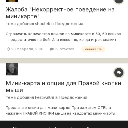
Жалоба "Некорректное поведение на
миникарте"
тема добавил
shoutek
в
Предложения
Ограничить количество кликов по миникарте в 50, 60 кликов
- предостаточно на бой. Или выявлять, когда игрок спамит
часто по карте и автоматически в бан отправлять.
28 февраля, 2018
19 ответов
миникарта
Мини-карта и опции для Правой кнопки
мыши
тема добавил
Festival69
в
Предложения
Предлагаю опции для мини-карты. При зажатом CTRL и
нажатии ПРАВОЙ КНОПКИ мыши на квадратах мини-карты
выскакивают опции с иконками танков: ЛТ СТ ТТ ПТ САУ
12 февраля, 2018
4 ответа
1
Так, после попадания в танк снаряда от скрытого противника