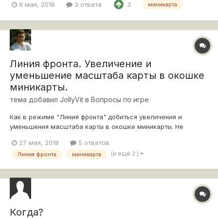
8 мая, 2018
3 ответа
3
миникарта
Линия фронта. Увеличение и
уменьшение масштаба карты в окошке
миникарты.
тема добавил
JollyVit
в
Вопросы по игре
Как в режиме "Линия фронта" добиться увеличения и
уменьшения масштаба карты в окошке миникарты. Не
размера самой миникарты в интерфейсе, а масштаба карты
27 мая, 2018
5 ответов
местности, отображаемой внутри миникарты?
(и ещё 2 )
Линия фронта
миникарта
Когда?