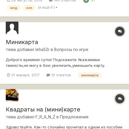
31
(и ещё 9 )
мод
xvm
Миникарта
тема добавил
leha52r
в
Вопросы по игре
Доброго времени суток! Подскажите Уважаемые
танкисты,не могу в бою увеличить,уменьшить карту.
Пробывал назначать разные кнопки,не помогает.Работает
31 января, 2017
10 ответов
миникарта
только кнопка скрыть карту. Недавно пришлось
переустанавливать винду и качать клиент снова .Проблема
осталась.P.S. Из модов только Батл Асистант. но пр...
Квадраты на (мини)карте
тема добавил
F_R_A_N_Z
в
Предложения
Здравствуйте. Как-то случайно прочитал в одном из пособии