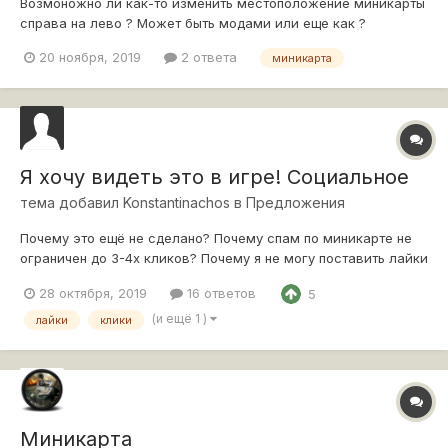
Возмоножно ли как-то изменить местоположение миникарты
справа на лево ? Может быть модами или еще как ?
20 ноября, 2019
2 ответа
миникарта
Я хочу видеть это в игре! Социальное
тема добавил
Konstantinachos
в
Предложения
Почему это ещё не сделано? Почему спам по миникарте не
ограничен до 3-4х кликов? Почему я не могу поставить лайки
после боя союзникам которые мне реально помогли? Я хочу
28 октября, 2019
16 ответов
5
видеть это в игре. Почему бы не избавиться от фактора
ухудшающий опыт игры, и ввести вещи улучшающие
(и ещё 1 )
лайки
клики
впечатления от неё? Я не...
Миникарта