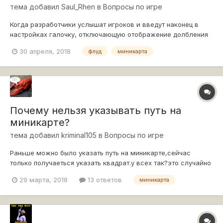
тема добавил
Saul_Rhen
в
Вопросы по игре
Когда разработчики услышат игроков и введут наконец в
настройках галочку, отключающую отображение долбления
в миникарту и прочего засерания чата? Ведь даже Панков
30 апреля, 2018
флуд
миникарта
говорил на стриме, что флудеры достают. Реализация ведь
проще некуда... P.s. Отключение дятлов по одному - не
решение, т.к. занимает врем...
Почему нельзя указывать путь на
миникарте?
тема добавил
kriminal105
в
Вопросы по игре
Раньше можно было указать путь на миникарте,сейчас
только получаеться указать квадрат.у всех так?это случайно
не после микро обновления?
29 марта, 2018
13 ответов
миникарта