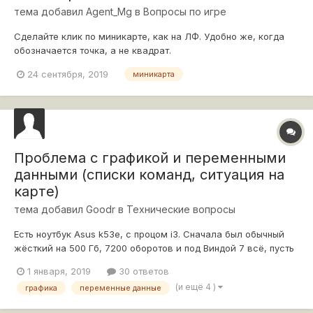
тема добавил
Agent_Mg
в
Вопросы по игре
Сделайте клик по миникарте, как на ЛФ. Удобно же, когда
обозначается точка, а не квадрат.
24 сентября, 2019
миникарта
Проблема с графикой и переменными
данными (списки команд, ситуация на
карте)
тема добавил
Goodr
в
Технические вопросы
Есть ноутбук Asus k53e, с процом i3. Сначала был обычный
жёсткий на 500 Гб, 7200 оборотов и под Виндой 7 всё, пусть
на минимальном качестве, но нормально играло. Потом
1 января, 2019
30 ответов
жёстик умер, я заменил его на SSD в 250 Гб и поставил Вин
(и ещё 4 )
графика
переменные данные
10. Сами накатились драйверы и с игрой начались
непонятности....