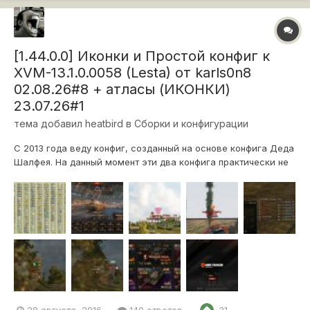
[1.44.0.0] Иконки и Простой конфиг к
XVM-13.1.0.0058 (Lesta) от karls0n8
02.08.26#8 + атласы (ИКОНКИ)
23.07.26#1
тема добавил
heatbird
в
Сборки и конфигурации
С 2013 года веду конфиг, созданный на основе конфига Деда
Шалфея. На данный момент эти два конфига практически не
имеют ничего общего. В последнее время из-за развития
дефолтного конфига xvm, мой конфиг стал скорее
расширенным вариантом дефолтного... Конфиг создан и
даётся "как есть...
28 августа, 2016
140 ответов