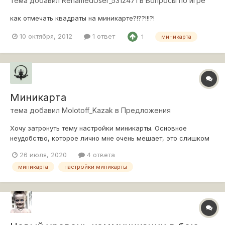
тема добавил
RenamedUser_5312471
в
Вопросы по игре
как отмечать квадраты на миникарте?!??!!!?!
10 октября, 2012
1 ответ
1
миникарта
Миникарта
тема добавил
Molotoff_Kazak
в
Предложения
Хочу затронуть тему настройки миникарты. Основное
неудобство, которое лично мне очень мешает, это слишком
большой шаг масштабирования миникарты. Его бы
26 июля, 2020
4 ответа
уменьшить раза в два или три. Сейчас из-за слишком
миникарта
настройки миникарты
большого шага масштабирования, невозможно настроить
карту так, чтобы и видно было хорошо и не зак...