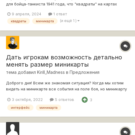
для бойца-танкиста 1941 года, что "квадраты" на картах
отсчитывались от юго-западного угла карты (и к ним часто
9 апреля, 2024
1 ответ
прилагался специальный простейший "координатомер", а
(и ещё 1 )
квадраты
миникарта
иногда даже компас). Так вот в игре "квадраты"
отсчитываются от северо-западн...
Дать игрокам возможность детально
менять размер миникарты
тема добавил
Kirill_Madness
в
Предложения
Доброго дня! Всем же знакомая ситуация? Когда мы хотим
видеть на миникарте все события на поле боя, но миникарту
приходится делать большой, а выходит так, что она
3 октября, 2022
5 ответов
3
закрывает 1\4 часть экрана и обзор. Когда уже делаем на "-"
на 1 значение размер меньше. То она кажется какой то
интерфейс
миникарта
маленькой. Складывает...