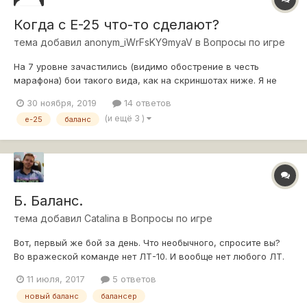
Когда с Е-25 что-то сделают?
тема добавил
anonym_iWrFsKY9myaV
в
Вопросы по игре
На 7 уровне зачастились (видимо обострение в честь
марафона) бои такого вида, как на скриншотах ниже. Я не
утверждаю, что это половина всех боёв или нечто вроде
30 ноября, 2019
14 ответов
этого. Так как всё ещё есть бои с 8 и 9 уровнями. Но когда
(и ещё 3 )
е-25
баланс
собирается бой с одноуровневой техникой, то он выглядит
вот так, и это цирк, а н...
Б. Баланс.
тема добавил
Catalina
в
Вопросы по игре
Вот, первый же бой за день. Что необычного, спросите вы?
Во вражеской команде нет ЛТ-10. И вообще нет любого ЛТ.
Вместо него шведская ПТ-10. Уважаемые разработчики,
11 июля, 2017
5 ответов
почему так? Я не придираюсь, но неужели в рандоме нет
новый баланс
балансер
больше десяток-ЛТ, что бы всунуть их сюда? Ладно бы это