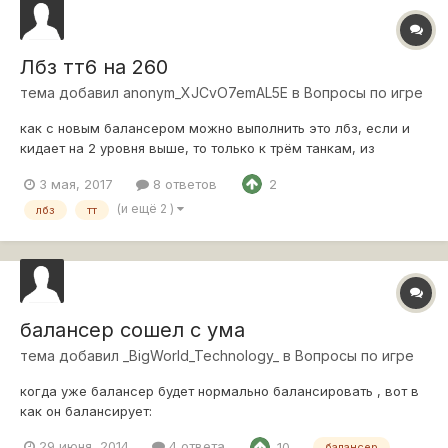
Лбз тт6 на 260
тема добавил
anonym_XJCvO7emAL5E
в
Вопросы по игре
как с новым балансером можно выполнить это лбз, если и
кидает на 2 уровня выше, то только к трём танкам, из
которых все не тяжи.... посоветуете терпеть и положиться на
3 мая, 2017
8 ответов
2
удачу?
(и ещё 2 )
лбз
тт
балансер сошел с ума
тема добавил
_BigWorld_Technology_
в
Вопросы по игре
когда уже балансер будет нормально балансировать , вот в
как он балансирует:
29 июня, 2014
4 ответа
10
балансер