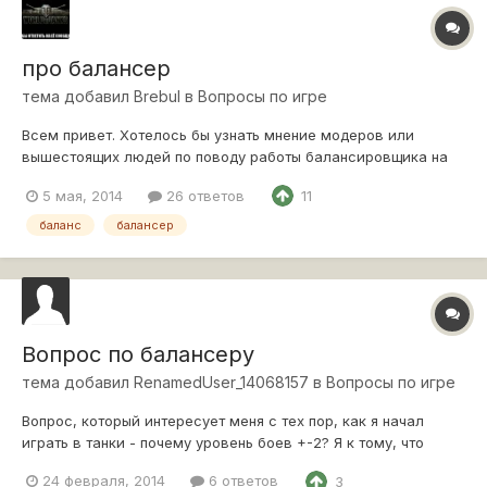
про балансер
тема добавил
Brebul
в
Вопросы по игре
Всем привет. Хотелось бы узнать мнение модеров или
вышестоящих людей по поводу работы балансировщика на
примере одного боя. Почему нельзя было распределить
5 мая, 2014
26 ответов
11
поровну 10е уровни по командам, а не в соотношении 10:6?
Исход такого боя предрешен в самом начале. О какой
баланс
балансер
"непредсказуемости" может идти речь?
Вопрос по балансеру
тема добавил
RenamedUser_14068157
в
Вопросы по игре
Вопрос, который интересует меня с тех пор, как я начал
играть в танки - почему уровень боев +-2? Я к тому, что
выезжая в бой, допустим, на stugIII, мне меньше всего
24 февраля, 2014
6 ответов
3
хочется сражаться против 4 исов, ибо чтобы мне как-то