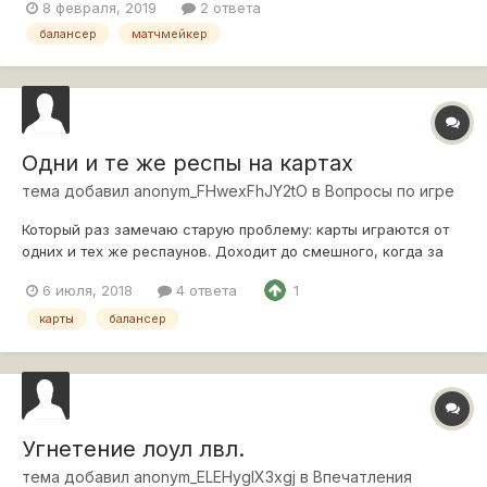
8 февраля, 2019
2 ответа
балансер
матчмейкер
Одни и те же респы на картах
тема добавил
anonym_FHwexFhJY2tO
в
Вопросы по игре
Который раз замечаю старую проблему: карты играются от
одних и тех же респаунов. Доходит до смешного, когда за
вечер пятый раз падает Тихий Берег от верхней базы или
6 июля, 2018
4 ответа
1
Рыбацкая Бухта от нижней. Вроде разнообразие в выдаче
карт балансером появилось, однако этот момент немного
карты
балансер
напрягает. Вчера впервые з...
Угнетение лоул лвл.
тема добавил
anonym_ELEHyglX3xgj
в
Впечатления