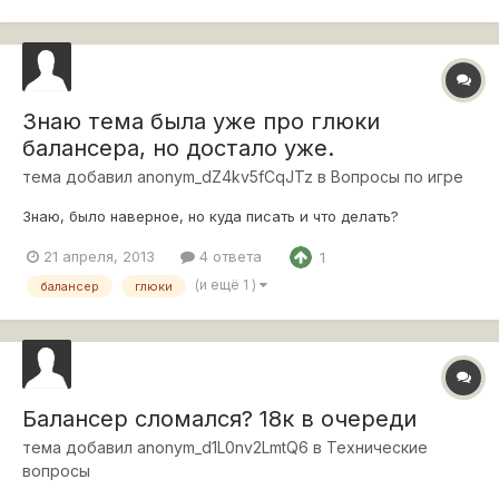
Знаю тема была уже про глюки
балансера, но достало уже.
тема добавил
anonym_dZ4kv5fCqJTz
в
Вопросы по игре
Знаю, было наверное, но куда писать и что делать?
21 апреля, 2013
4 ответа
1
(и ещё 1 )
балансер
глюки
Балансер сломался? 18к в очереди
тема добавил
anonym_d1L0nv2LmtQ6
в
Технические
вопросы