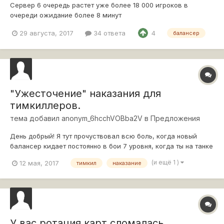
Сервер 6 очередь растет уже более 18 000 игроков в
очереди ожидание более 8 минут
http://s019.radikal.ru/i620/1708/ed/58f1fa36fe26.jpg
29 августа, 2017
34 ответа
4
балансер
"Ужесточение" наказания для
тимкиллеров.
тема добавил
anonym_6hcchVOBba2V
в
Предложения
День добрый! Я тут прочуствовал всю боль, когда новый
балансер кидает постоянно в бои 7 уровня, когда ты на танке
5-го (до этого он меня долго ставил в топ, потому к
(и ещё 1 )
12 мая, 2017
тимкил
наказание
балансеру претензий нет). Потому есть предложение по
ужесточению наказания для тимкиллеров - помимо окраски
в голубой цвет, менять "...
У вас ротация карт сломалась.