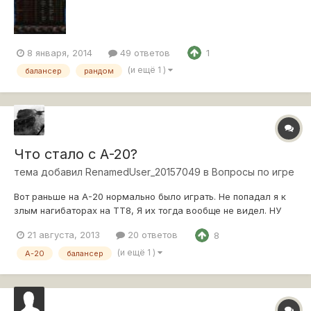
сказано,балансер должен следить за тем,что бы количество
ПТ-САУ в обеих командах не превышало...
8 января, 2014
49 ответов
1
(и ещё 1 )
балансер
рандом
Что стало с А-20?
тема добавил
RenamedUser_20157049
в
Вопросы по игре
Вот раньше на А-20 нормально было играть. Не попадал я к
злым нагибаторах на ТТ8, Я их тогда вообще не видел. НУ
ПОЧЕМУ СЕЙЧАС А-20 кидает С 4 ПО 8 УРОВНИ???? Почему
21 августа, 2013
20 ответов
8
так наказали и без того немного унылый танк?
(и ещё 1 )
А-20
балансер