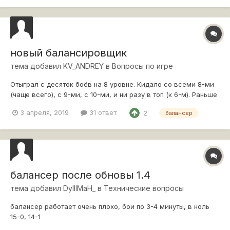
был час ночи где-нибудь н...
новый балансировщик
тема добавил
KV_ANDREY
в
Вопросы по игре
Отыграл с десяток боёв на 8 уровне. Кидало со всеми 8-ми
(чаще всего), с 9-ми, с 10-ми, и ни разу в топ (к 6-м). Раньше
из 10 боев хоть 1 раз да попадал в топ. Это так и должно
3 апреля, 2019
31 ответ
2
балансер
быть? Почему не предупредили, а только написали, что
"Уменьшится количество боёв против техники на два уровня
выше, особенн...
балансер после обновы 1.4
тема добавил
DyIIIMaH_
в
Технические вопросы
балансер работает очень плохо, бои по 3-4 минуты, в ноль
15-0, 14-1