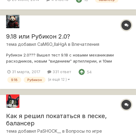
9.18 или Рубикон 2.0?
тема добавил
CaM6O_IIaHgA
в
Впечатления
Рубикон 2.0??? Вышел тест 9.18 с новыми механиками
расходников, новым "видением" артиллерии, и 10ми
ЛТшками. Поиграв с часок на тесте в голове один вопрос,
31 марта, 2017
331 ответ
54
WoTFK???? Начнем по порядку: Артиллерия. Я конечно
понимаю, тесты всякие, опросы, итерации! Но то что
(и ещё 12 )
9.18
Рубикон
сотворили с артой полный бред. Я с...
Как я решил покататься в песке,
балансер
тема добавил
PaSHOCK__
в
Вопросы по игре