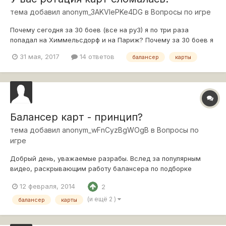
тема добавил
anonym_3AKVlePKe4DG
в
Вопросы по игре
Почему сегодня за 30 боев (все на ру3) я по три раза
попадал на Химмельсдорф и на Париж? Почему за 30 боев я
ни разу не попал на встречный бой или штурм (галочки в
31 мая, 2017
14 ответов
балансер
карты
настройках стоят)?
Балансер карт - принцип?
тема добавил
anonym_wFnCyzBgWOgB
в
Вопросы по
игре
Добрый день, уважаемые разрабы. Вслед за популярным
видео, раскрывающим работу балансера по подборке
команды, могли бы Вы раскрыть принципы работы балансера
12 февраля, 2014
2
по подбору карт? Ситуация, когда из 10 боев выпадает 3
карты, причем с одинаковыми респами, случается довольно
(и ещё 2 )
балансер
карты
часто. А это уныло. При этом все...