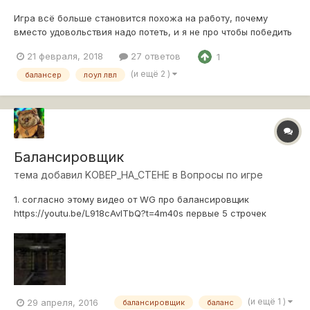
Игра всё больше становится похожа на работу, почему
вместо удовольствия надо потеть, и я не про чтобы победить
надо постараться, а про то чтобы хоть что то сделать.
21 февраля, 2018
27 ответов
1
Сегодня откатал 20 боёв на технике 7-8лвл, и только раз
попал в одноуровневый бой, это просто безумие 20 боёв, и
(и ещё 2 )
балансер
лоул лвл
только один раз в топе...
Балансировщик
тема добавил
KOBEP_HA_CTEHE
в
Вопросы по игре
1. согласно этому видео от WG про балансировщик
https://youtu.be/L918cAvlTbQ?t=4m40s первые 5 строчек
команд должны быть равны по уровню, но мы видим, что
уровни не совпадают. А если учесть, что у всех девятых и
десятых уровней одинаковый балансный множитель вне
зависимости от класса техники, то как...
(и ещё 1 )
29 апреля, 2016
балансировщик
баланс