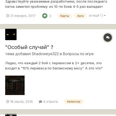
Здравствуйте уважаемые разработчики, после последнего
патча заметил проблему: из 10-ти боев 4-5 раз выпадает
одна и та же карта, и в итоге из 30 боев попадаю раз 12-15
(и ещё 1 )
21 января, 2017
3
Карты
баги
на одну и ту же карту, а остальные бои на 3-4. В чем
проблема то? Спрашивал у друзей, та же фигня. В игре
столько карт, а игра идет...
"Особый случай" ?
тема добавил
Shadoweye322
в
Вопросы по игре
Ладно, что каждый 2 бой с перевесом в 2+ десятки, это
входит в "10% перевеса по балансному весу". А это что?
18 июля, 2016
4 ответа
балансер