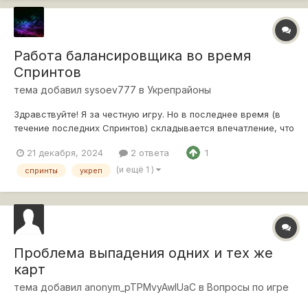
Работа балансировщика во время
Спринтов
тема добавил
sysoev777
в
Укрепрайоны
Здравствуйте! Я за честную игру. Но в последнее время (в
течение последних Спринтов) складывается впечатление, что
здесь честные игроки остаются в дураках. Вот заходили мы
21 декабря, 2024
2 ответа
1
кланом (до начала Спринта) к ребятам с 800 Эло на вылазки.
Исходя из того, что видели, сделали предположение, что
(и ещё 1 )
спринты
укреп
балансит п...
Проблема выпадения одних и тех же
карт
тема добавил
anonym_pTPMvyAwlUaC
в
Вопросы по игре