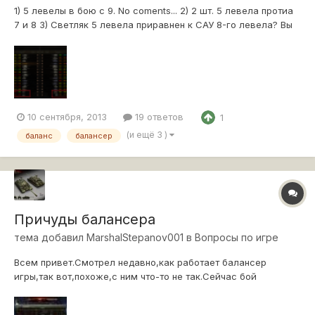
1) 5 левелы в бою с 9. No coments... 2) 2 шт. 5 левела протиа
7 и 8 3) Светляк 5 левела приравнен к САУ 8-го левела? Вы
значит поправили балансер в 0.8.8.? http://cdn-frm-
eu.wargaming.net/wot/ru/uploads/monthly_09_2013/post-
14387491-0-03004200-1378856797_thumb.png
10 сентября, 2013
19 ответов
1
(и ещё 3 )
баланс
балансер
Причуды балансера
тема добавил
MarshalStepanov001
в
Вопросы по игре
Всем привет.Смотрел недавно,как работает балансер
игры,так вот,похоже,с ним что-то не так.Сейчас бой
сыграл,где на скрине четко видно,что в нашей команде 0 ПТ-
САУ,у противоположный команды 8 ПТ-САУ.Как было