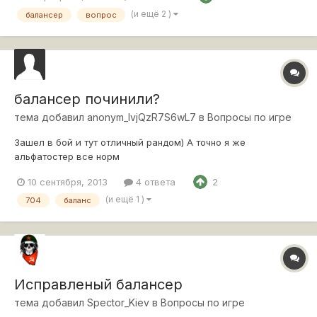
убить хоть одного иса, нужно вертеться как уж на
(и ещё 2 )
балансер
вопрос
сковороде, а ему достаточно одно...
балансер починили?
тема добавил
anonym_IvjQzR7S6wL7
в
Вопросы по игре
Зашел в бой и тут отличный рандом) А точно я же
альфатостер все норм
10 сентября, 2013
4 ответа
2
(и ещё 1 )
704
баланс
Исправленый балансер
тема добавил
Spector_Kiev
в
Вопросы по игре