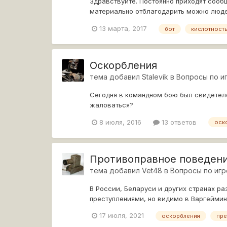
Здравствуйте. Постоянно приходят сообщ
материально отблагодарить можно люде
13 марта, 2017
бот
кислотност
Оскорбления
тема добавил
Stalevik
в
Вопросы по и
Сегодня в командном бою был свидетеле
жаловаться?
8 июля, 2016
13 ответов
оск
Противоправное поведен
тема добавил
Vet48
в
Вопросы по игр
В России, Беларуси и других странах р
преступлениями, но видимо в Варгейминг
17 июля, 2021
оскорбления
пре