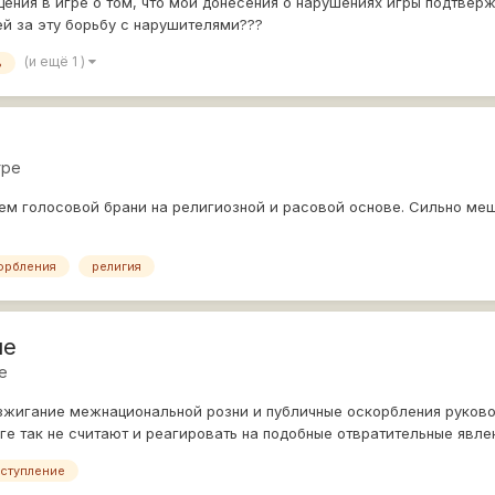
ения в игре о том, что мои донесения о нарушениях игры подтверж
й за эту борьбу с нарушителями???
(и ещё 1 )
ь
гре
м голосовой брани на религиозной и расовой основе. Сильно мешал
орбления
религия
ие
е
азжигание межнациональной розни и публичные оскорбления руков
е так не считают и реагировать на подобные отвратительные явлен
ступление