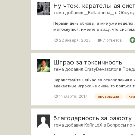
Ну чтож, карательная сис
тема добавил
__Belladonna__
в
Обсужд
Первый день обновы, а мне уже неделю д
матюкнуться, имейте в виду, что система
страшно...
22 января, 2025
7 ответов
Штраф за токсичность
тема добавил
CrazyDevastator
в
Пред
Здравствуйте.Сейчас за оскорбления в ч
адекватные игроки не очень то бояться т
говорят...
14 марта, 2017
провокации
хам
благодарность за раюоту
тема добавил
KoRnLeX
в
Вопросы по 