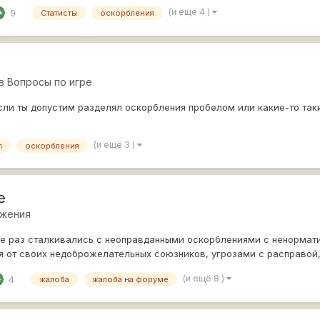
(и ещё 4 )
9
Статисты
оскорбления
в
Вопросы по игре
 если ты допустим разделял оскорбления пробелом или какие-то та
(и ещё 3 )
л
оскорбления
е
жения
 не раз сталкивались с неоправданными оскорблениями с ненорма
 от своих недоброжелательных союзников, угрозами с расправой
(и ещё 8 )
4
жалоба
жалоба на форуме