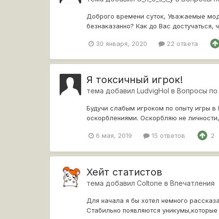
Доброго времени суток, Уважаемые моде
безнаказанно? Как до Вас достучаться, 
всё равно,...
30 января, 2020
22 ответа
Я токсичный игрок!
тема добавил
LudvigHol
в
Вопросы по
Будучи слабым игроком по опыту игры в
оскорблениями. Оскорбляю не личности, 
мешает и мне и союзн...
6 мая, 2019
15 ответов
2
Хейт статистов
тема добавил
Coltone
в
Впечатления
Для начала я бы хотел немного рассказа
Стабильно появляются уникумы,которые с