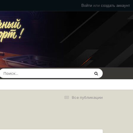
Войти
или
создать аккаунт
Все публикации