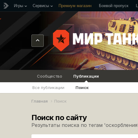
Игры
Сервисы
Премиум магазин
Боевой пропуск
Сообщество
Публикации
Все публикации
Поиск
Главная
Поиск
Поиск по сайту
Результаты поиска по тегам 'оскорбления'