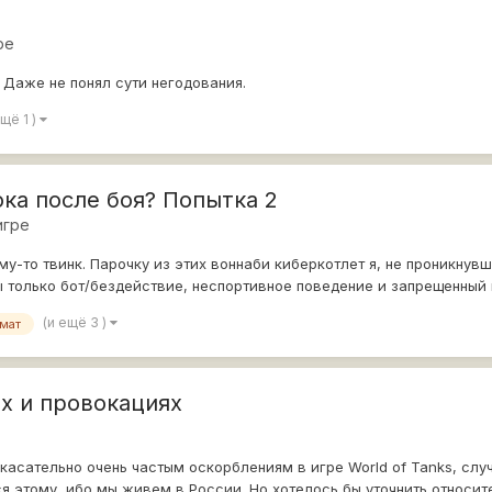
ре
 Даже не понял сути негодования.
ещё 1 )
ока после боя? Попытка 2
игре
у-то твинк. Парочку из этих воннаби киберкотлет я, не проникнув
только бот/бездействие, неспортивное поведение и запрещенный ни
(и ещё 3 )
мат
х и провокациях
 касательно очень частым оскорблениям в игре World of Tanks, сл
я этому, ибо мы живем в России. Но хотелось бы уточнить относит