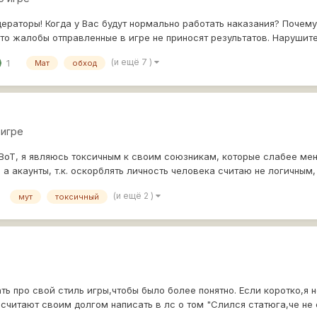
раторы! Когда у Вас будут нормально работать наказания? Почему
что жалобы отправленные в игре не приносят результатов. Нарушит
(и ещё 7 )
1
Мат
обход
 игре
 ВоТ, я являюсь токсичным к своим союзникам, которые слабее мен
а акаунты, т.к. оскорблять личность человека считаю не логичным,
(и ещё 2 )
мут
токсичный
ть про свой стиль игры,чтобы было более понятно. Если коротко,я 
читают своим долгом написать в лс о том "Слился статюга,че не см