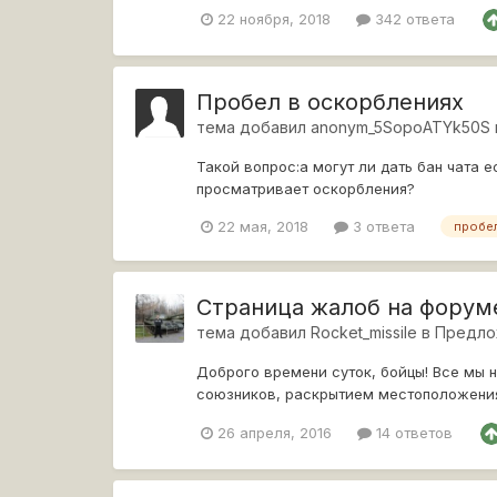
опыту и...
22 ноября, 2018
342 ответа
Пробел в оскорблениях
тема добавил
anonym_5SopoATYk50S
Такой вопрос:а могут ли дать бан чата
просматривает оскорбления?
22 мая, 2018
3 ответа
пробе
Страница жалоб на форум
тема добавил
Rocket_missile
в
Предло
Доброго времени суток, бойцы! Все мы
союзников, раскрытием местоположения
нарушениями, которые не терп...
26 апреля, 2016
14 ответов