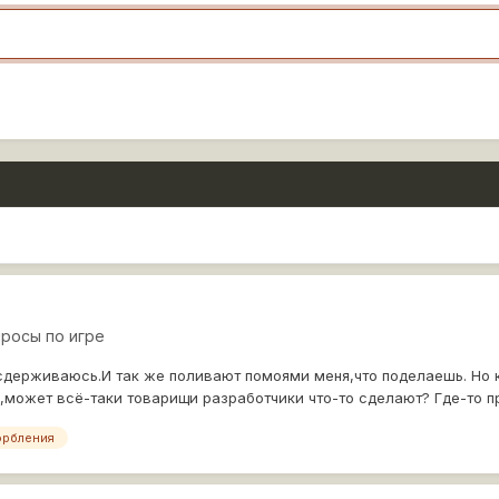
росы по игре
 сдерживаюсь.И так же поливают помоями меня,что поделаешь. Но к
,может всё-таки товарищи разработчики что-то сделают? Где-то проч
орбления