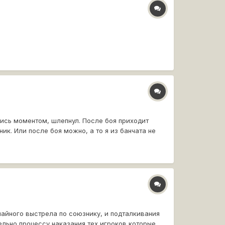
шись моментом, шлепнул. После боя приходит
к. Или после боя можно, а то я из банчата не
учайного выстрела по союзнику, и подталкивания
ельно процессу наказания тех игроков которые