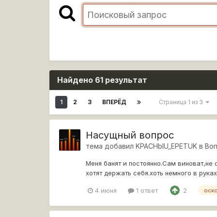
Найдено 61 результат
1
2
3
ВПЕРЁД
Страница 1 из 3
Насущный вопрос
тема добавил
KPACHbIU_EPETUK
в
Воп
Меня банят и постоянно.Сам виноват,не
хотят держать себя.хоть немного в руках
4 июня
1 ответ
2
оск