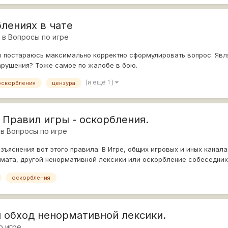
блениях в чате
5
в
Вопросы по игре
ы постараюсь максимально корректно сформулировать вопрос. Явля
арушения? Тоже самое по жалобе в бою.
(и ещё 1 )
оскорбления
цензура
1 Правил игры - оскорбления.
в
Вопросы по игре
зъяснения вот этого правила: В Игре, общих игровых и иных канала
мата, другой ненормативной лексики или оскорбление собеседник
оскорбления
 обход ненормативной лексики.
о игре