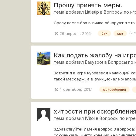
Прошу принять меры.
тема добавил
Littletip
в
Вопросы по иг
Сразу после боя в личке обнаружил это.
(и 
26 апреля, 2016
бан
мат
Как подать жалобу на игр
тема добавил
Easyspot
в
Вопросы по 
Встретил в игре нубовзвод качающий ком
такой месседж, а в функционале жалобы 
вылезаю,...
4 сентября, 2017
оскорбления
хитрости при оскорбления
тема добавил
lVitol
в
Вопросы по игре
Здравствуйте! У меня вопрос 3 вопроса:
союзниками. Никто конечно не удивляетс