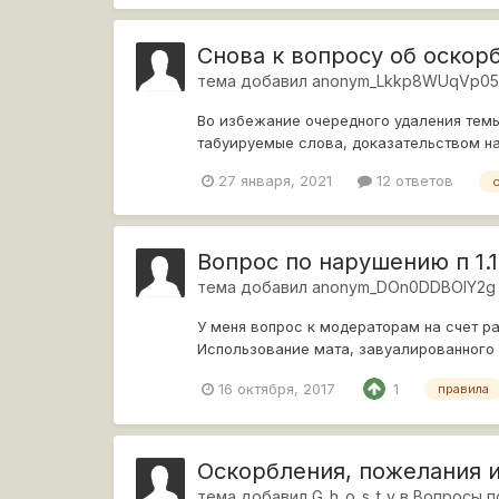
Снова к вопросу об оскор
тема добавил
anonym_Lkkp8WUqVp0
Во избежание очередного удаления тем
табуируемые слова, доказательством н
27 января, 2021
12 ответов
Вопрос по нарушению п 1.
тема добавил
anonym_DOn0DDBOlY2g
У меня вопрос к модераторам на счет ра
Использование мата, завуалированного 
завуалированный...
16 октября, 2017
1
правила
Оскорбления, пожелания и
тема добавил
G_h_o_s_t_y
в
Вопросы п