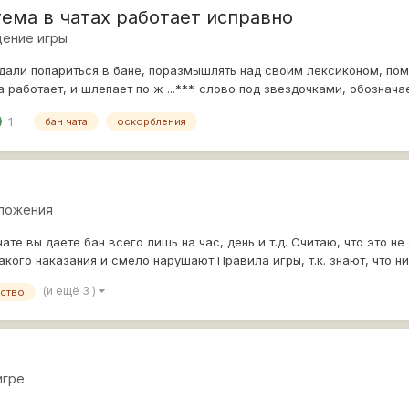
тема в чатах работает исправно
ение игры
али попариться в бане, поразмышлять над своим лексиконом, помед
 работает, и шлепает по ж ...***. слово под звездочками, обознача
1
бан чата
оскорбления
ложения
ате вы даете бан всего лишь на час, день и т.д. Считаю, что это 
акого наказания и смело нарушают Правила игры, т.к. знают, что н
(и ещё 3 )
ство
игре