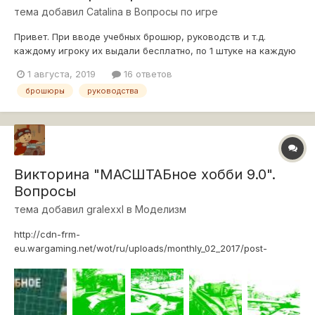
тема добавил
Catalina
в
Вопросы по игре
Привет. При вводе учебных брошюр, руководств и т.д.
каждому игроку их выдали бесплатно, по 1 штуке на каждую
нацию. Так же из довольствия мне недавно выпало учебное
1 августа, 2019
16 ответов
руководство. Продать их нельзя (хотя стоит цена в 50.000 и
брошюры
руководства
200.000 соответственно) - выдает Ошибку сервера. Вопрос:
можно ли будет...
Викторина "МАСШТАБное хобби 9.0".
Вопросы
тема добавил
gralexxl
в
Моделизм
http://cdn-frm-
eu.wargaming.net/wot/ru/uploads/monthly_02_2017/post-
4861458-0-37892400-1487835146.jpg Регламент: Викторина
посвящена бумажным брошюрам от Wargaming. Вам нужно
угадать название бронетехники по каждому из 10
фрагментов обложек брошюр. Необходимо правильно