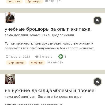
Иногда в наградах (в Боевом Пропуске например) дают
(и ещё 1 )
чертежи
брошюры
возможность выбора для какой нац...
учебные брошюры за опыт экипажа.
тема добавил
Deman1608
в
Предложения
Тут так прикинул к примеру выкачал полностью экипаж и
получается всё опыт получаемый в боях просто исчезает .
Либо высаживай экипаж и качай новый но это как то
1 марта, 2023
4 ответа
1
странноватое решение. Так вот есть такое предложение. к
примеру после того как полностью экипаж выкачен и все
(и ещё 6 )
мир танков
учебные
перки открыты появляется зна...
не нужные декали,эмблемы и прочее
тема добавил
Ivan__Susanin
в
Вопросы по игре
почему нельзя продать заработанные