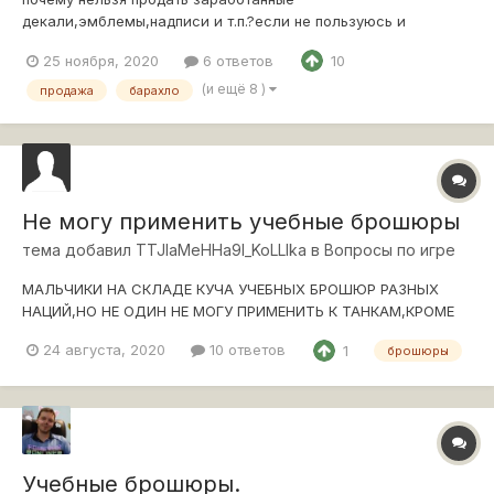
декали,эмблемы,надписи и т.п.?если не пользуюсь и
пользоваться не собираюсь.а так хоть какое-то
25 ноября, 2020
6 ответов
10
вознаграждение.при постоянной нехватке серебра.:-( в
будующем планируется изменения по данному вопросу?
(и ещё 8 )
продажа
барахло
Не могу применить учебные брошюры
тема добавил
TTJIaMeHHa9I_KoLLIka
в
Вопросы по игре
МАЛЬЧИКИ НА СКЛАДЕ КУЧА УЧЕБНЫХ БРОШЮР РАЗНЫХ
НАЦИЙ,НО НЕ ОДИН НЕ МОГУ ПРИМЕНИТЬ К ТАНКАМ,КРОМЕ
УНИВЕРСАЛЬНОГО,ХОТЯ ЭКИПАЖ 100% И УЖЕ ПЕРКИ
24 августа, 2020
10 ответов
1
брошюры
КАЧАЮТСЯ,В ЧЁМ ЖЕ ДЕЛО?
Учебные брошюры.