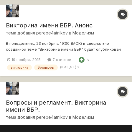
Викторина имени ВБР. Анонс
тема добавил
perepe4atnikov
в
Моделизм
В понедельник, 23 ноября в 19:00 (МСК) в специально
созданной теме "Викторина имени ВБР" будет опубликован
регламент и задание, быстро и наиболее правильно ответив
19 ноября, 2015
7 ответов
6
на которое, можно получить небольшую "плюшку". Т.к.
"плюшек" у меня немного, то наградить смогу "не только
(и ещё 1 )
викторина
брошюры
лишь всех, но мало кого". Од...
Вопросы и регламент. Викторина
имени ВБР.
тема добавил
perepe4atnikov
в
Моделизм
Регламент Задание состоит из двух частей. В первой части