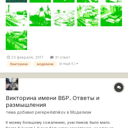
ответить на все вопрос...
23 февраля, 2017
31 ответ
(и ещё 5 )
Викторина
моделизм
Викторина имени ВБР. Ответы и
размышления
тема добавил
perepe4atnikov
в
Моделизм
К моему большому сожалению, участников было мало.
Всего 6 (шесть). К еще большему сожалению, ни один из