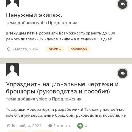
Ненужный экипаж.
тема добавил
iyuf
в
Предложения
В текущем патче добавили возможность хранить до 300
демобилизованных членов экипажа в течение 30 дней.
Зачем и кому это надо? Для меня изменение абсолютно
6 марта, 2024
экипаж
брошюры
непонятное - для кого? Есть идея лучше. Дайте возможность
этих самых танкистов не демобилизовать, а превратить в
брошюры по курсу 1/4-1/5 от оп...
Упразднить национальные чертежи и
брошюры (руководства и пособия)
тема добавил
yoleg
в
Предложения
Товарищи модераторы и разработчики! Так как у нас сейчас
имеются универсальные брошюры, руководства, пособия, не
вижу смысла держать национальные. Это улучшило бы
19 ноября, 2024
3 ответа
4
взаимодействие и упростило вы взаимодействие с ними.