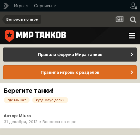
Игры
Сервисы
Вопросы по игре
Правила форума Мира танков
Правила игровых разделов
Берегите танки!
где мыша?
куда Маус дели?
Автор:
Miura
31 декабря, 2012
в
Вопросы по игре