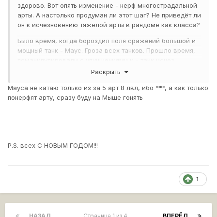
здорово. Вот опять изменение - нерф многострадальной
арты. А настолько продуман ли этот шаг? Не приведёт ли
он к исчезновению тяжёлой арты в рандоме как класса?
Было время, когда бороздил поля сражений большой и
мощный танк - Маус. Гроза всех танков. Прошло время,
поманипулировали с улучшениями и - танк исчез.
Пылится по ангарам и уже даже не прокачивается
Раскрыть
сейчас. Вымер, как динозавр. Беречь надо танки, все,
Мауса не катаю только из за 5 арт 8 лвл, ибо ***, а как только
без исключения.. Как редких животных.. Как природу -
понерфят арту, сразу буду на Мыше гонять
мать вашу.
P.S. всех С НОВЫМ ГОДОМ!!!
1
НАЗАД
Страница 1 из 4
ВПЕРЁД