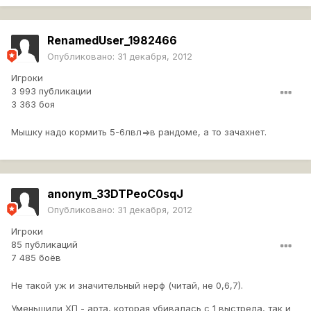
RenamedUser_1982466
Опубликовано:
31 декабря, 2012
Игроки
3 993 публикации
3 363 боя
Мышку надо кормить 5-6лвл=>в рандоме, а то зачахнет.
anonym_33DTPeoC0sqJ
Опубликовано:
31 декабря, 2012
Игроки
85 публикаций
7 485 боёв
Не такой уж и значительный нерф (читай, не 0,6,7).
Уменьшили ХП - арта, которая убивалась с 1 выстрела, так и