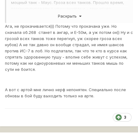
мощный танк - Маус. Гроза всех танков. Прошло время,
поманипулировали с улучшениями и - танк исчез.
Пылится по ангарам и уже даже не прокачивается
Раскрыть
сейчас. Вымер, как динозавр. Беречь надо танки, все,
Ага, не прокачивается))) Потому что прокачана уже. Но
без исключения.. Как редких животных.. Как природу -
сначала об.268 станет в ангар, и Е-50м, а уж потом он)) Ну и с
мать вашу.
грозой всех танков тоже перегнул, уж скорее гроза всех
нубов) А не так давно он вообще страдал, не имея шансов
против ИС-7 в лоб. Но подлатали, так что те кто в курсе как
спрятать здоровенную тушу - вполне себе живут с успехом,
потому как ни одноуровневых ни меньших танков мышь по
сути не боится.
А вот с артой мне лично нерф непонятен. Специально после
обновы в бой буду выходить только на арте.
3