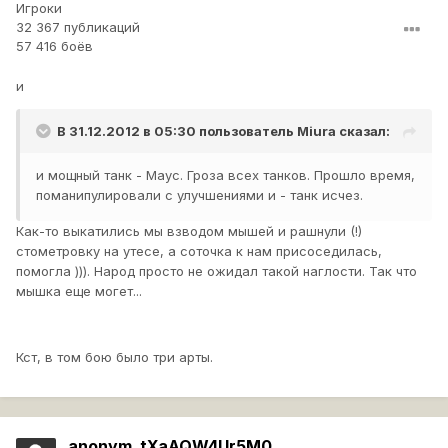
Игроки
32 367 публикаций
57 416 боёв
и
В 31.12.2012 в 05:30 пользователь
Miura
сказал:
и мощный танк - Маус. Гроза всех танков. Прошло время,
поманипулировали с улучшениями и - танк исчез.
Как-то выкатились мы взводом мышей и рашнули (!)
стометровку на утесе, а соточка к нам присоседилась,
помогла ))). Народ просто не ожидал такой наглости. Так что
мышка еще могет...
Кст, в том бою было три арты.
anonym_tXaAQW4Ur5M0