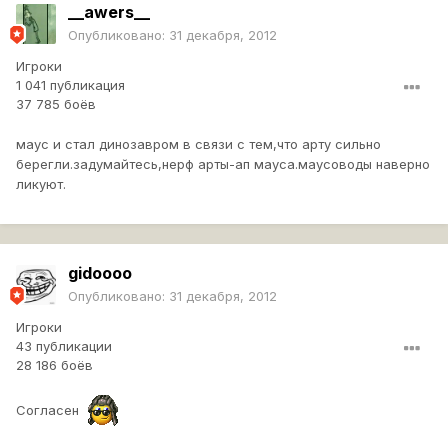
__awers__
Опубликовано:
31 декабря, 2012
Игроки
1 041 публикация
37 785 боёв
маус и стал динозавром в связи с тем,что арту сильно
берегли.задумайтесь,нерф арты-ап мауса.маусоводы наверно
ликуют.
gidoooo
Опубликовано:
31 декабря, 2012
Игроки
43 публикации
28 186 боёв
Согласен