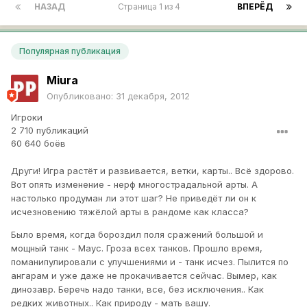
НАЗАД
Страница 1 из 4
ВПЕРЁД
Популярная публикация
Miura
Опубликовано:
31 декабря, 2012
Игроки
2 710 публикаций
60 640 боёв
Други! Игра растёт и развивается, ветки, карты.. Всё здорово.
Вот опять изменение - нерф многострадальной арты. А
настолько продуман ли этот шаг? Не приведёт ли он к
исчезновению тяжёлой арты в рандоме как класса?
Было время, когда бороздил поля сражений большой и
мощный танк - Маус. Гроза всех танков. Прошло время,
поманипулировали с улучшениями и - танк исчез. Пылится по
ангарам и уже даже не прокачивается сейчас. Вымер, как
динозавр. Беречь надо танки, все, без исключения.. Как
редких животных.. Как природу - мать вашу.