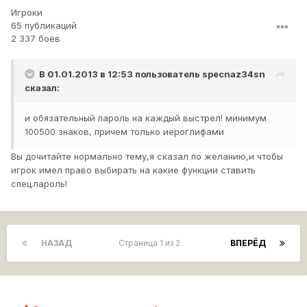
виде золота
?\
Игроки
65 публикаций
2 337 боёв
Прошу перенести тему в нужный раздел!
В 01.01.2013 в 12:53 пользователь
specnaz34sn
сказал:
и обязательный пароль на каждый выстрел! минимум
100500 знаков, причем только иероглифами
Вы дочитайте нормально тему,я сказал по желанию,и чтобы
игрок имел право выбирать на какие функции ставить
спец.пароль!
НАЗАД
Страница 1 из 2
ВПЕРЁД