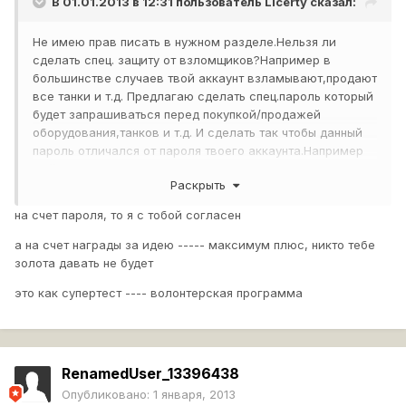
В 01.01.2013 в 12:31 пользователь
Licerty
сказал:
Не имею прав писать в нужном разделе.Нельзя ли
сделать спец. защиту от взломщиков?Например в
большинстве случаев твой аккаунт взламывают,продают
все танки и т.д. Предлагаю сделать спец.пароль который
будет запрашиваться перед покупкой/продажей
оборудования,танков и т.д. И сделать так чтобы данный
пароль отличался от пароля твоего аккаунта.Например
мой пароль 32312423132231323, а спец.пароль
Раскрыть
32152626fsadsda.Думаю это хорошая идея + это
хорошая защита от брута(а брут требует длительного
на счет пароля, то я с тобой согласен
времени),взломщик думает что взломал ваш акк,имеет
полный контроль над ней,но не тут то было,придется
а на счет награды за идею ----- максимум плюс, никто тебе
взламывать спец.пароль еще где нибудь дней 30
золота давать не будет
.Представляю настроение взломщика.По желанию
это как супертест ---- волонтерская программа
предлагать данную функцию игрокам.Типо защити свой
аккаунт на 100!Только не делайте данную функцию на
покупку снарядов.
RenamedUser_13396438
И еще,полагается ли мне награда за данную идею в
Опубликовано:
1 января, 2013