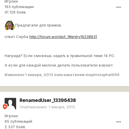
Игроки
193 публикации
41 126 боёв
Предлагали для премов.
ответ Серба
http://forum.worldof...1#entry16238631
Награда? Если сможешь задать в правильной теме 14 РО.
А если для каждой мелочи делать пользователи взвоют.
Изменено
1 января, 2013
пользователем mephistophel696
RenamedUser_13396438
Опубликовано:
1 января, 2013
Игроки
65 публикаций
2 337 боёв