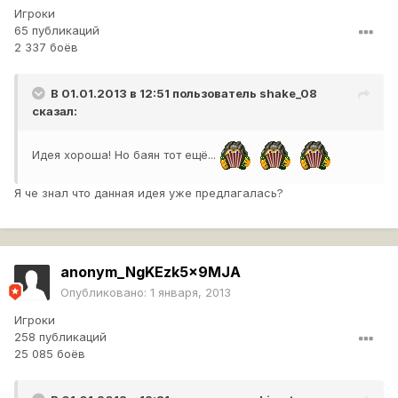
Игроки
65 публикаций
2 337 боёв
В 01.01.2013 в 12:51 пользователь
shake_08
сказал:
Идея хороша! Но баян тот ещё...
Я че знал что данная идея уже предлагалась?
anonym_NgKEzk5x9MJA
Опубликовано:
1 января, 2013
Игроки
258 публикаций
25 085 боёв