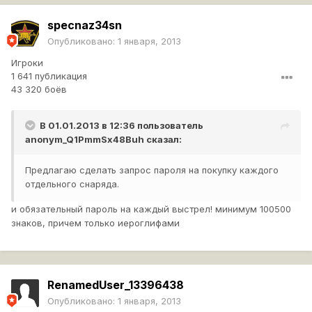
.Представляю настроение взломщика.По желанию
предлагать данную функцию игрокам.Типо защити свой
specnaz34sn
аккаунт на 100!Только не делайте данную функцию на
Опубликовано:
1 января, 2013
покупку снарядов.
Игроки
1 641 публикация
43 320 боёв
И еще,полагается ли мне награда за данную идею в
виде золота
?\
В 01.01.2013 в 12:36 пользователь
anonym_Q1PmmSx48Buh
сказал:
Прошу перенести тему в нужный раздел!
Предлагаю сделать запрос пароля на покупку каждого
отдельного снаряда.
и обязательный пароль на каждый выстрел! минимум 100500
знаков, причем только иероглифами
RenamedUser_13396438
Опубликовано:
1 января, 2013