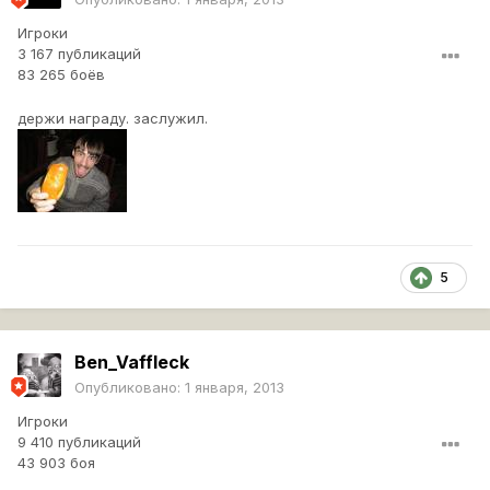
И еще,полагается ли мне награда за данную идею
Игроки
?
3 167 публикаций
83 265 боёв
держи награду. заслужил.
5
Ben_Vaffleck
Опубликовано:
1 января, 2013
Игроки
9 410 публикаций
43 903 боя