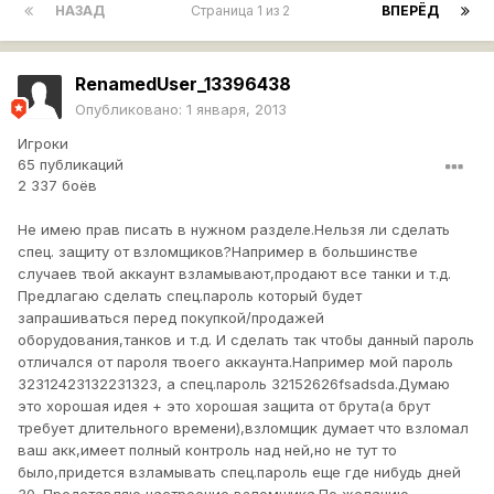
НАЗАД
Страница 1 из 2
ВПЕРЁД
RenamedUser_13396438
Опубликовано:
1 января, 2013
Игроки
65 публикаций
2 337 боёв
Не имею прав писать в нужном разделе.Нельзя ли сделать
спец. защиту от взломщиков?Например в большинстве
случаев твой аккаунт взламывают,продают все танки и т.д.
Предлагаю сделать спец.пароль который будет
запрашиваться перед покупкой/продажей
оборудования,танков и т.д. И сделать так чтобы данный пароль
отличался от пароля твоего аккаунта.Например мой пароль
32312423132231323, а спец.пароль 32152626fsadsda.Думаю
это хорошая идея + это хорошая защита от брута(а брут
требует длительного времени),взломщик думает что взломал
ваш акк,имеет полный контроль над ней,но не тут то
было,придется взламывать спец.пароль еще где нибудь дней