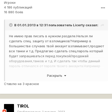
Игроки
4 186 публикаций
16 880 боёв
В 01.01.2013 в 12:31 пользователь
Licerty
сказал:
Не имею прав писать в нужном разделе.Нельзя ли
сделать спец. защиту от взломщиков?Например в
большинстве случаев твой аккаунт взламывают,продают
все танки и т.д. Предлагаю сделать спец.пароль который
будет запрашиваться перед покупкой/продажей
оборудования,танков и т.д. И сделать так чтобы данный
пароль отличался от пароля твоего аккаунта.Например
мой пароль 32312423132231323, а спец.пароль
Раскрыть
32152626fsadsda.Думаю это хорошая идея + это
хорошая защита от брута(а брут требует длительного
Ставлю на 3 красное
времени),взломщик думает что взломал ваш акк,имеет
полный контроль над ней,но не тут то было,придется
взламывать спец.пароль еще где нибудь дней 30
.Представляю настроение взломщика.
TIROL
Опубликовано:
1 января, 2013