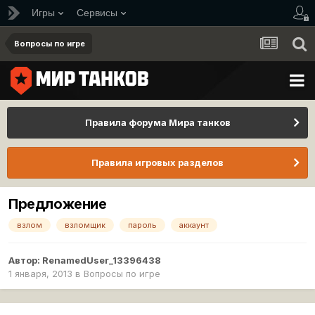
Игры
Сервисы
Вопросы по игре
Правила форума Мира танков
Правила игровых разделов
Предложение
взлом
взломщик
пароль
аккаунт
Автор:
RenamedUser_13396438
1 января, 2013
в
Вопросы по игре