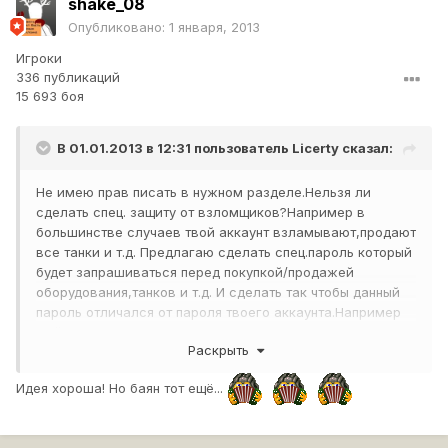
shake_08
Опубликовано:
1 января, 2013
Игроки
336 публикаций
15 693 боя
В 01.01.2013 в 12:31 пользователь
Licerty
сказал:
Не имею прав писать в нужном разделе.Нельзя ли
сделать спец. защиту от взломщиков?Например в
большинстве случаев твой аккаунт взламывают,продают
все танки и т.д. Предлагаю сделать спец.пароль который
будет запрашиваться перед покупкой/продажей
оборудования,танков и т.д. И сделать так чтобы данный
пароль отличался от пароля твоего аккаунта.Например
мой пароль 32312423132231323, а спец.пароль
Раскрыть
32152626fsadsda.Думаю это хорошая идея + это
хорошая защита от брута(а брут требует длительного
Идея хороша! Но баян тот ещё...
времени),взломщик думает что взломал ваш акк,имеет
полный контроль над ней,но не тут то было,придется
взламывать спец.пароль еще где нибудь дней 30