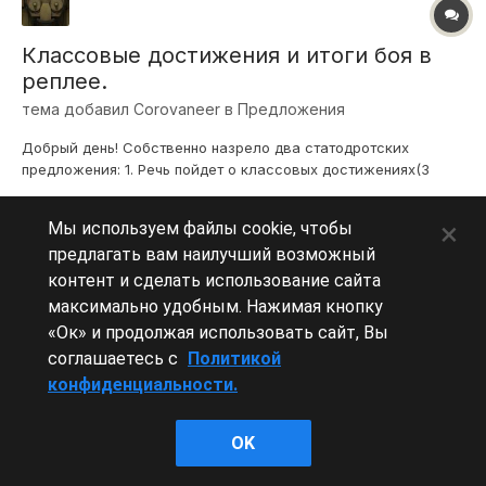
Классовые достижения и итоги боя в
реплее.
тема добавил
Corovaneer
в
Предложения
Добрый день! Собственно назрело два статодротских
предложения: 1. Речь пойдет о классовых достижениях(3
класс, 2, 1, мастер). Сейчас, сыграв один единственный бой
30 октября, 2013
2
на уровне мастера, он так навсегда и остается, об этом
×
Мы используем файлы cookie, чтобы
достижении после этого просто забываешь. Мое
(и ещё 3 )
Класс
классы
предлагать вам наилучший возможный
предложение в том, чтобы после кажд...
контент и сделать использование сайта
максимально удобным. Нажимая кнопку
«Ок» и продолжая использовать сайт, Вы
соглашаетесь с
Политикой
Леста Игры
конфиденциальности.
Powered by Invision Community
OK