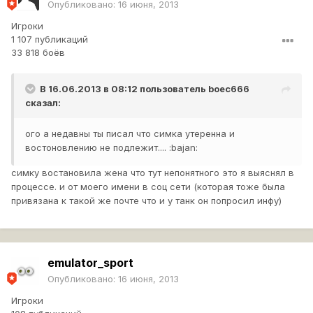
Опубликовано:
16 июня, 2013
Игроки
1 107 публикаций
33 818 боёв
В 16.06.2013 в 08:12 пользователь
boec666
сказал:
ого а недавны ты писал что симка утеренна и
востоновлению не подлежит.... :bajan:
симку востановила жена что тут непонятного это я выяснял в
процессе. и от моего имени в соц сети (которая тоже была
привязана к такой же почте что и у танк он попросил инфу)
emulator_sport
Опубликовано:
16 июня, 2013
Игроки