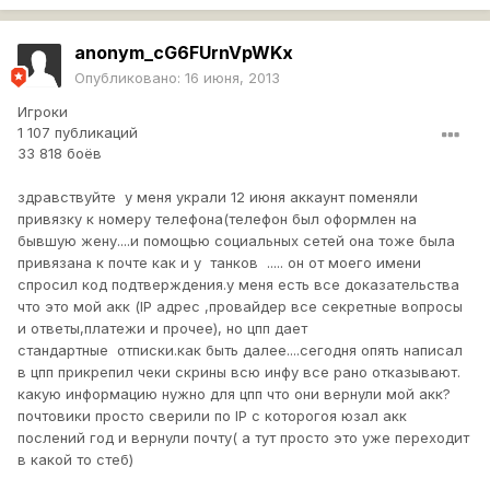
anonym_cG6FUrnVpWKx
Опубликовано:
16 июня, 2013
Игроки
1 107 публикаций
33 818 боёв
здравствуйте у меня украли 12 июня аккаунт поменяли
привязку к номеру телефона(телефон был оформлен на
бывшую жену....и помощью социальных сетей она тоже была
привязана к почте как и у танков ..... он от моего имени
спросил код подтверждения.у меня есть все доказательства
что это мой акк (IP адрес ,провайдер все секретные вопросы
и ответы,платежи и прочее), но цпп дает
стандартные отписки.как быть далее....сегодня опять написал
в цпп прикрепил чеки скрины всю инфу все рано отказывают.
какую информацию нужно для цпп что они вернули мой акк?
почтовики просто сверили по IP с которогоя юзал акк
послений год и вернули почту( а тут просто это уже переходит
в какой то стеб)