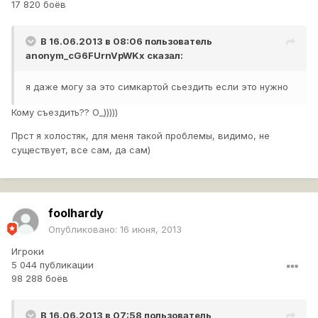
17 820 боёв
В 16.06.2013 в 08:06 пользователь
anonym_cG6FUrnVpWKx
сказал:
я даже могу за это симкартой сьездить если это нужно
Кому съездить?? О_)))))
Прст я холостяк, для меня такой проблемы, видимо, не
существует, все сам, да сам)
foolhardy
Опубликовано:
16 июня, 2013
Игроки
5 044 публикации
98 288 боёв
В 16.06.2013 в 07:58 пользователь