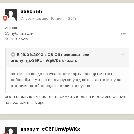
boec666
Опубликовано:
16 июня, 2013
Игроки
55 публикаций
35 319 боёв
В 16.06.2013 в 08:06 пользователь
anonym_cG6FUrnVpWKx
сказал:
затем что когда покупают симкарту паспорт может с
собою быть у кого из супругов у одного. я даже могу за
это симкартой сьездить если это нужно
ого а недавны ты писал что симка утеренна и востоновлению
не подлежит.... :bajan:
anonym_cG6FUrnVpWKx