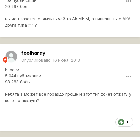
108 публикаций
20 993 боя
ыы чел захотел слямзить чей то АК ЫЫЫ, а пишешь ты с АКА
друга типа ????
foolhardy
Опубликовано:
16 июня, 2013
Игроки
5 044 публикации
98 288 боёв
Ребята а может все гораздо проще и этот тип хочет отжать у
кого-то аккаунт?
1