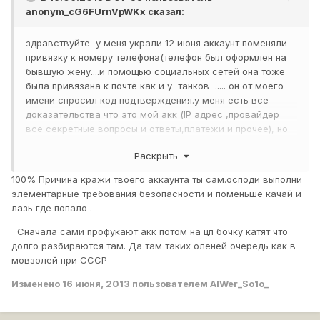
anonym_cG6FUrnVpWKx
сказал:
здравствуйте у меня украли 12 июня аккаунт поменяли
привязку к номеру телефона(телефон был оформлен на
бывшую жену....и помощью социальных сетей она тоже
была привязана к почте как и у танков ..... он от моего
имени спросил код подтверждения.у меня есть все
доказательства что это мой акк (IP адрес ,провайдер
все секретные вопросы и ответы,платежи и прочее), но
цпп дает стандартные отписки.как быть далее....сегодня
Раскрыть
опять написал в цпп прикрепил чеки скрины всю инфу
все рано отказывают. какую информацию нужно для цпп
100% Причина кражи твоего аккаунта ты сам.осподи выполни
что они вернули мой акк?почтовики просто сверили по IP
элементарные требования безопасности и поменьше качай и
с которогоя юзал акк послений год и вернули почту( а
лазь где попало .
тут просто это уже переходит в какой то стеб)
Сначала сами профукают акк потом на цп бочку катят что
долго разбираются там. Да там таких оленей очередь как в
мовзолей при СССР
Изменено
16 июня, 2013
пользователем AlWer_So1o_