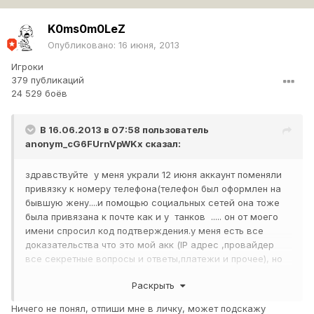
K0ms0m0LeZ
Опубликовано:
16 июня, 2013
Игроки
379 публикаций
24 529 боёв
В 16.06.2013 в 07:58 пользователь
anonym_cG6FUrnVpWKx
сказал:
здравствуйте у меня украли 12 июня аккаунт поменяли
привязку к номеру телефона(телефон был оформлен на
бывшую жену....и помощью социальных сетей она тоже
была привязана к почте как и у танков ..... он от моего
имени спросил код подтверждения.у меня есть все
доказательства что это мой акк (IP адрес ,провайдер
все секретные вопросы и ответы,платежи и прочее), но
цпп дает стандартные отписки.как быть далее....сегодня
Раскрыть
опять написал в цпп прикрепил чеки скрины всю инфу
все рано отказывают. какую информацию нужно для цпп
Ничего не понял, отпиши мне в личку, может подскажу