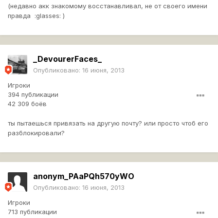
что они вернули мой акк?(просто это уже переходит в
(недавно акк знакомому восстанавливал, не от своего имени
какой то стеб)
правда :glasses: )
_DevourerFaces_
Опубликовано:
16 июня, 2013
Игроки
394 публикации
42 309 боёв
ты пытаешься привязать на другую почту? или просто чтоб его
разблокировали?
anonym_PAaPQh570yWO
Опубликовано:
16 июня, 2013
Игроки
713 публикации