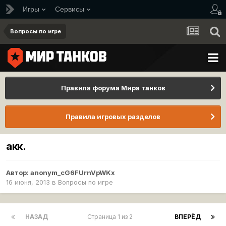
Игры
Сервисы
Вопросы по игре
Правила форума Мира танков
Правила игровых разделов
акк.
Автор:
anonym_cG6FUrnVpWKx
16 июня, 2013
в
Вопросы по игре
НАЗАД
Страница 1 из 2
ВПЕРЁД