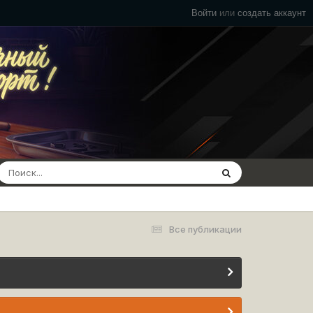
Войти
или
создать аккаунт
Все публикации