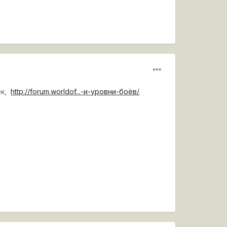
ек,
http://forum.worldof...-и-уровни-боёв/