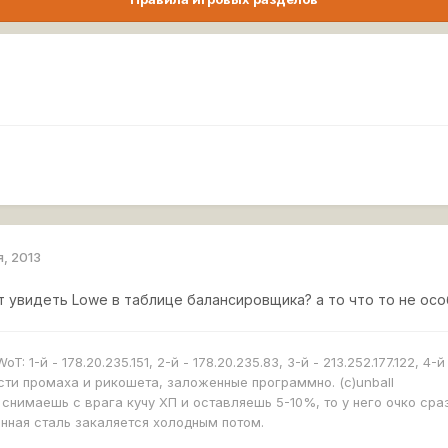
я, 2013
 увидеть Lowe в таблице балансировщика? а то что то не особо
: 1-й - 178.20.235.151, 2-й - 178.20.235.83, 3-й - 213.252.177.122, 4-й - 
ти промаха и рикошета, заложенные программно. (с)unball
а снимаешь с врага кучу ХП и оставляешь 5-10%, то у него очко сра
енная сталь закаляется холодным потом.