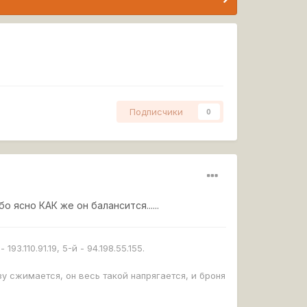
Подписчики
0
 ясно КАК же он балансится......
193.110.91.19, 5-й - 94.198.55.155.
зу сжимается, он весь такой напрягается, и броня