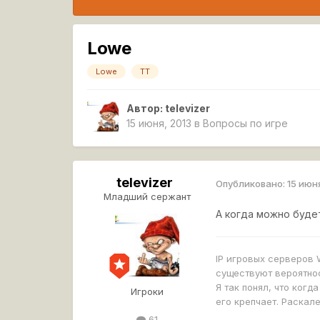
Lowe
Lowe
ТТ
Автор:
televizer
15 июня, 2013
в
Вопросы по игре
televizer
Опубликовано:
15 июн
Младший сержант
А когда можно будет
IP игровых серверов WoT
существуют вероятнос
Я так понял, что когд
Игроки
его крепчает. Раскал
61