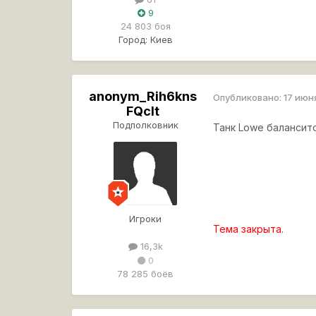
9
24 803 боя
Город:
Киев
anonym_Rih6kns
Опубликовано:
17 июн
FQcIt
Подполковник
Танк Lowe балансит
Игроки
Тема закрыта.
16,3k
0
78 285 боёв