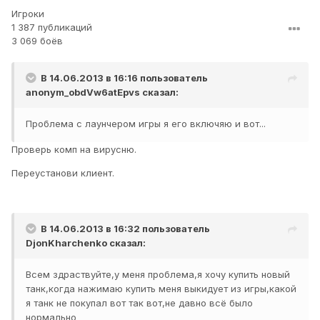
Игроки
1 387 публикаций
3 069 боёв
В 14.06.2013 в 16:16 пользователь
anonym_obdVw6atEpvs
сказал:
Проблема с лаунчером игры я его включяю и вот...
Проверь комп на вирусню.
Переустанови клиент.
В 14.06.2013 в 16:32 пользователь
DjonKharchenko
сказал:
Всем здраствуйте,у меня проблема,я хочу купить новый
танк,когда нажимаю купить меня выкидует из игры,какой
я танк не покупал вот так вот,не давно всё было
нормально