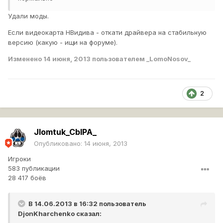
Удали моды.
Если видеокарта НВидива - откати драйвера на стабильную
версию (какую - ищи на форуме).
Изменено
14 июня, 2013
пользователем _LomoNosov_
2
Jlomtuk_CbIPA_
Опубликовано:
14 июня, 2013
Игроки
583 публикации
28 417 боёв
В 14.06.2013 в 16:32 пользователь
DjonKharchenko
сказал: