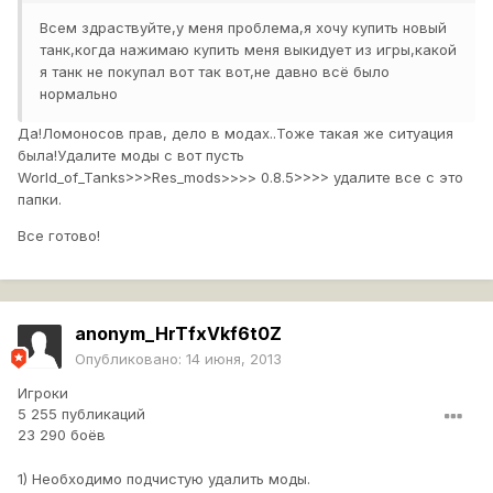
Всем здраствуйте,у меня проблема,я хочу купить новый
танк,когда нажимаю купить меня выкидует из игры,какой
я танк не покупал вот так вот,не давно всё было
нормально
Да!Ломоносов прав, дело в модах..Тоже такая же ситуация
была!Удалите моды с вот пусть
World_of_Tanks>>>Res_mods>>>> 0.8.5>>>> удалите все с это
папки.
Все готово!
anonym_HrTfxVkf6t0Z
Опубликовано:
14 июня, 2013
Игроки
5 255 публикаций
23 290 боёв
1) Необходимо подчистую удалить моды.