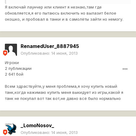
Я включай лаунчер или клиент я незнаю,там где
обновляется,я его пытаюсь включить но вылазит белое
окошко, и пробовал в танки и в самолёты зайти но немогу.
RenamedUser_8887945
Опубликовано:
14 июня, 2013
Игроки
2 публикации
2 641 бой
Всем здраствуйте,у меня проблема,я хочу купить новый
танк,когда нажимаю купить меня выкидует из игры,какой я
танк не покупал вот так вот,не давно всё было нормально
_LomoNosov_
Опубликовано:
14 июня, 2013