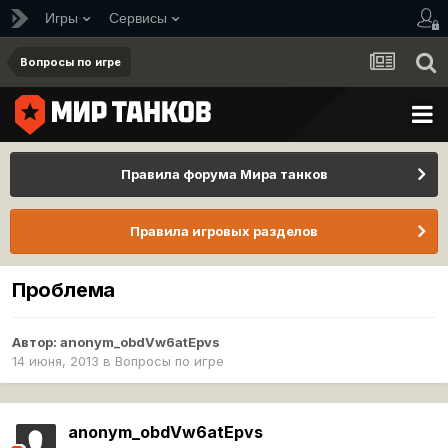
Игры
Сервисы
Вопросы по игре
Правила форума Мира танков
Правила игровых разделов
Проблема
Автор:
anonym_obdVw6atEpvs
14 июня, 2013
в
Вопросы по игре
anonym_obdVw6atEpvs