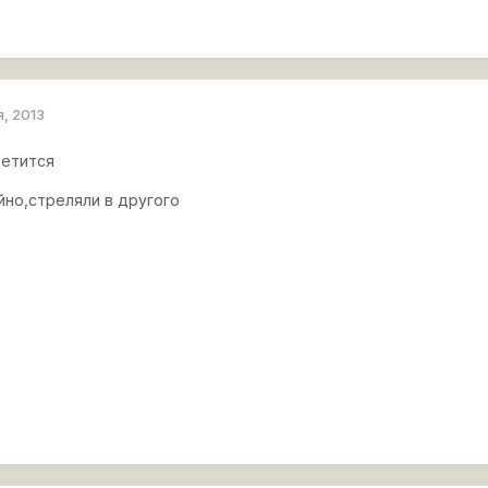
я, 2013
ветится
йно,стреляли в другого