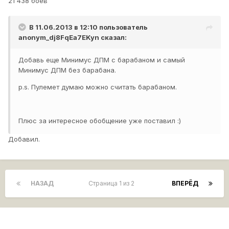
21 438 боёв
В 11.06.2013 в 12:10 пользователь
anonym_dj8FqEa7EKyn
сказал:
Добавь еще Минимус ДПМ с барабаном и самый
Минимус ДПМ без барабана.
p.s. Пулемет думаю можно считать барабаном.
Плюс за интересное обобщение уже поставил :)
Добавил.
НАЗАД
Страница 1 из 2
ВПЕРЁД