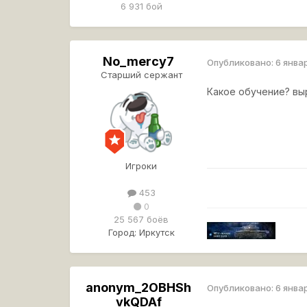
6 931 бой
No_mercy7
Опубликовано:
6 янва
Старший сержант
Какое обучение? вы
Игроки
453
0
25 567 боёв
Город:
Иркутск
anonym_2OBHSh
Опубликовано:
6 янва
vkQDAf