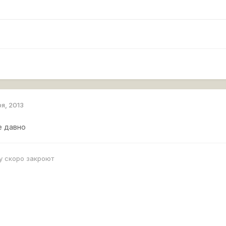
ря, 2013
е давно
у скоро закроют