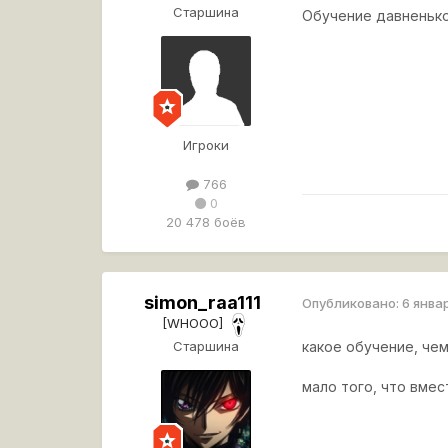
Старшина
Обучение давненько
Игроки
766
0
20 478 боёв
simon_raa111
Опубликовано:
6 янва
[WHOOO]
Старшина
какое обучение, чем
мало того, что вмес