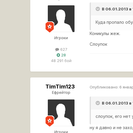
В 06.01.2013 в
Куда пропало обу
Коникулы жеж.
Игроки
Слоупок
627
28
48 291 бой
TimTim123
Опубликовано:
6 янва
Ефрейтор
В 06.01.2013 в
слоупок, его нет
ну я давно и не зах
Игроки