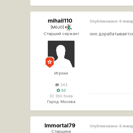
mihail110
Опубликовано:
6 янва
[M0JO]
Старший сержант
оно дорабатываетс
Игроки
243
50
32 360 боёв
Город:
Москва
Immortal79
Опубликовано:
6 янва
Старшина