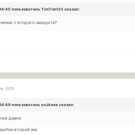
 14:45 пользователь
TimTim123
сказал:
чение с второго аккаунта?
ря, 2013
 14:49 пользователь
soJkeee
сказал:
 уже давно
одил!на второй акк