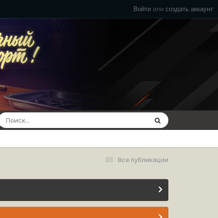
Войти
или
создать аккаунт
Все публикации