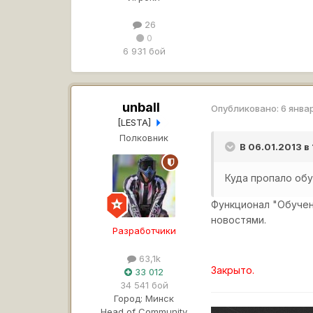
26
0
6 931 бой
unball
Опубликовано:
6 янва
[LESTA]
Полковник
В 06.01.2013 в
Куда пропало обу
Функционал "Обучен
новостями.
Разработчики
63,1k
Закрыто.
33 012
34 541 бой
Город:
Минск
Head of Community