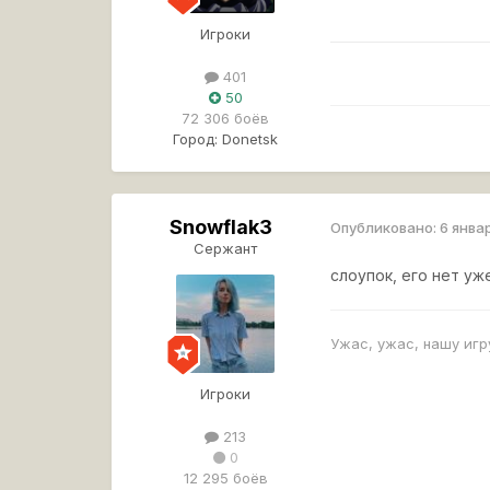
Игроки
401
50
72 306 боёв
Город:
Donetsk
Snowflak3
Опубликовано:
6 янва
Сержант
слоупок, его нет уж
Ужас, ужас, нашу игр
Игроки
213
0
12 295 боёв