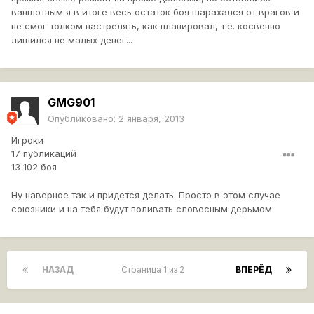
ваншотным я в итоге весь остаток боя шарахался от врагов и
не смог толком настрелять, как планировал, т.е. косвенно
лишился не малых денег...
GMG901
Опубликовано:
2 января, 2013
Игроки
17 публикаций
13 102 боя
Ну наверное так и придется делать. Просто в этом случае
союзники и на тебя будут поливать словесным дерьмом
НАЗАД
Страница 1 из 2
ВПЕРЁД