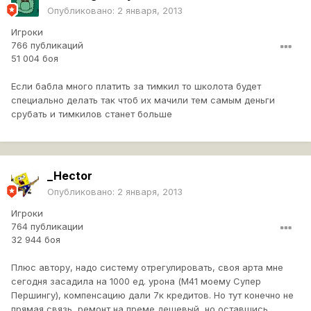
Опубликовано:
2 января, 2013
Игроки
766 публикаций
51 004 боя
Если бабла много платить за тимкил то школота будет
специально делать так чтоб их мачили тем самым деньги
срубать и тимкилов станет больше
_Hector
Опубликовано:
2 января, 2013
Игроки
764 публикации
32 944 боя
Плюс автору, надо систему отрегулировать, своя арта мне
сегодня засадила на 1000 ед. урона (М41 моему Супер
Першингу), компенсацию дали 7к кредитов. Но тут конечно не
прямая связь, ремонт на преме дешевый, но оставшись