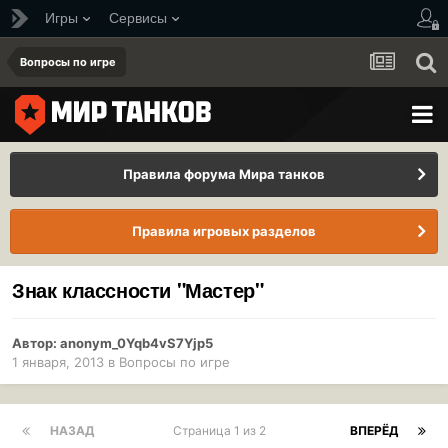
Игры
Сервисы
Вопросы по игре
Правила форума Мира танков
Правила игровых разделов
Знак классности "Мастер"
Автор:
anonym_0Yqb4vS7Yjp5
1 января, 2013
в
Вопросы по игре
НАЗАД
Страница 1 из 2
ВПЕРЁД