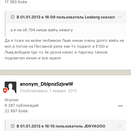
17 360 боёв
В 01.01.2013 в 16:09 пользователь
Losberg
сказал:
а я на об 704 никак взять немогу
Да я тоже на моём любимом Льве никак очень долго взять не
мог,а потом на Песчаной реке как-то поджог и Е100 и
Льва,вобщем где-то 4к урона нанес и парочку танков
подсветил ихних и все-вуаля
anonym_DbIpnz5zjvwW
Опубликовано:
1 января, 2013
Игроки
6 287 публикаций
22 897 боёв
В 01.01.2013 в 16:10 пользователь
JENYAOOO