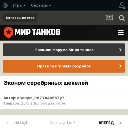
Игры
Сервисы
Вопросы по игре
Правила форума Мира танков
Правила игровых разделов
Эконом серебряных шекелей
Автор:
anonym_P67Y4Aa55Zy7
1 января, 2013
в
Вопросы по игре
НАЗАД
Страница 1 из 2
ВПЕРЁД