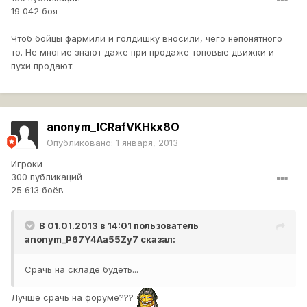
19 042 боя
Чтоб бойцы фармили и голдишку вносили, чего непонятного
то. Не многие знают даже при продаже топовые движки и
пухи продают.
anonym_ICRafVKHkx8O
Опубликовано:
1 января, 2013
Игроки
300 публикаций
25 613 боёв
В 01.01.2013 в 14:01 пользователь
anonym_P67Y4Aa55Zy7
сказал:
Срачь на складе будеть...
Лучше срачь на форуме???