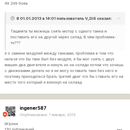
49 249 боёв
В 01.01.2013 в 14:01 пользователь
V_DiS
сказал:
Тащемта ты можешь снять мотор с одного танка и
поставить его на другой через склад. В чём проблема-
то???
я о замене модулей между танками, проблема в том что
нельзя что бы танк был без модуля, я бы мог снять с двух
машин два двигателя и кинуть их на склади потом что хочешь
с движкаами делать но я не могу оставить такн без него и
поэтому приходиться брать третий двиг что бы ставить его на
место того который я впихнул на склаад
ingener587
Опубликовано:
1 января, 2013
Игроки
130 публикаций