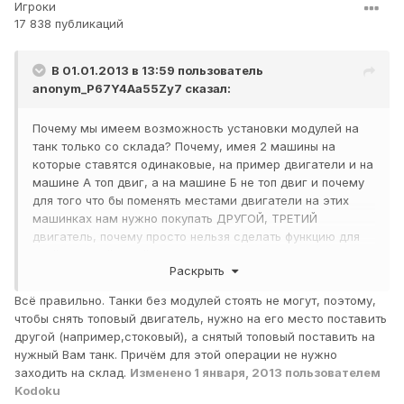
Игроки
17 838 публикаций
В 01.01.2013 в 13:59 пользователь
anonym_P67Y4Aa55Zy7
сказал:
Почему мы имеем возможность установки модулей на
танк только со склада? Почему, имея 2 машины на
которые ставятся одинаковые, на пример двигатели и на
машине А топ двиг, а на машине Б не топ двиг и почему
для того что бы поменять местами двигатели на этих
машинках нам нужно покупать ДРУГОЙ, ТРЕТИЙ
двигатель, почему просто нельзя сделать функцию для
этой не затейливой задачки, зачем тратить серебро на
Раскрыть
покупку другого совершенно не нужного модуля??
Всё правильно. Танки без модулей стоять не могут, поэтому,
чтобы снять топовый двигатель, нужно на его место поставить
другой (например,стоковый), а снятый топовый поставить на
нужный Вам танк. Причём для этой операции не нужно
заходить на склад.
Изменено
1 января, 2013
пользователем
Kodoku