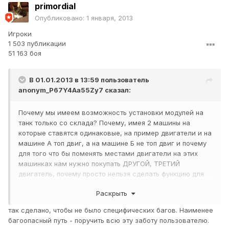
primordial
Опубликовано:
1 января, 2013
Игроки
1 503 публикации
51 163 боя
В 01.01.2013 в 13:59 пользователь
anonym_P67Y4Aa55Zy7
сказал:
Почему мы имеем возможность установки модулей на
танк только со склада? Почему, имея 2 машины на
которые ставятся одинаковые, на пример двигатели и на
машине А топ двиг, а на машине Б не топ двиг и почему
для того что бы поменять местами двигатели на этих
машинках нам нужно покупать ДРУГОЙ, ТРЕТИЙ
двигатель, почему просто нельзя сделать функцию для
этой не затейливой задачки, зачем тратить серебро на
Раскрыть
покупку другого совершенно не нужного модуля??
так сделано, чтобы не было специфических багов. Наименее
багоопасный путь - поручить всю эту заботу пользователю.