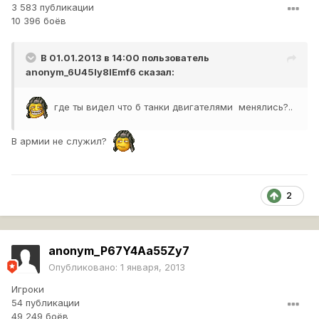
3 583 публикации
10 396 боёв
В 01.01.2013 в 14:00 пользователь
anonym_6U45ly8lEmf6
сказал:
где ты видел что б танки двигателями менялись?..
В армии не служил?
2
anonym_P67Y4Aa55Zy7
Опубликовано:
1 января, 2013
Игроки
54 публикации
49 249 боёв