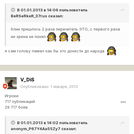
В 01.01.2013 в 14:06 пользователь
BeRSeRkeR_37rus
сказал:
блин пришлось 2 раза перечитать ЭТО, с первого раза
ни хрена не понял
я сам голову ламал как бы это донести до народа
V_DiS
Опубликовано:
1 января, 2013
Игроки
717 публикаций
29 717 боёв
В 01.01.2013 в 14:02 пользователь
anonym_P67Y4Aa55Zy7
сказал: