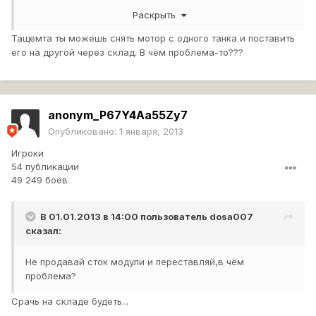
этой не затейливой задачки, зачем тратить серебро на
Раскрыть
покупку другого совершенно не нужного модуля??
Тащемта ты можешь снять мотор с одного танка и поставить
его на другой через склад. В чём проблема-то???
anonym_P67Y4Aa55Zy7
Опубликовано:
1 января, 2013
Игроки
54 публикации
49 249 боёв
В 01.01.2013 в 14:00 пользователь
dosa007
сказал:
Не продавай сток модули и переставляй,в чём
проблема?
Срачь на складе будеть...