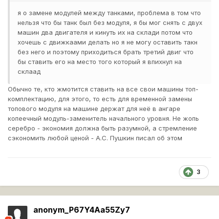
я о замене модулей между танками, проблема в том что
нельзя что бы танк был без модуля, я бы мог снять с двух
машин два двигателя и кинуть их на склади потом что
хочешь с движкаами делать но я не могу оставить такн
без него и поэтому приходиться брать третий двиг что
бы ставить его на место того который я впихнул на
склаад
Обычно те, кто жмотится ставить на все свои машины топ-
комплектацию, для этого, то есть для временной замены
топового модуля на машине держат для неё в ангаре
копеечный модуль-заменитель начального уровня. Не жопь
серебро - экономия должна быть разумной, а стремление
сэкономить любой ценой - А.С. Пушкин писал об этом
3
anonym_P67Y4Aa55Zy7