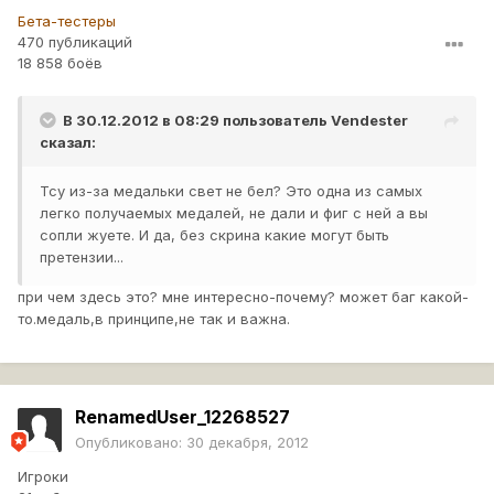
Бета-тестеры
470 публикаций
18 858 боёв
В 30.12.2012 в 08:29 пользователь
Vendester
сказал:
Тсу из-за медальки свет не бел? Это одна из самых
легко получаемых медалей, не дали и фиг с ней а вы
сопли жуете. И да, без скрина какие могут быть
претензии...
при чем здесь это? мне интересно-почему? может баг какой-
то.медаль,в принципе,не так и важна.
RenamedUser_12268527
Опубликовано:
30 декабря, 2012
Игроки