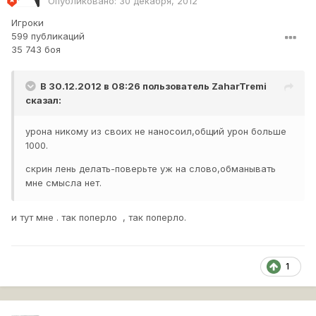
Опубликовано:
30 декабря, 2012
Игроки
599 публикаций
35 743 боя
В 30.12.2012 в 08:26 пользователь
ZaharTremi
сказал:
урона никому из своих не наносоил,общий урон больше
1000.
скрин лень делать-поверьте уж на слово,обманывать
мне смысла нет.
и тут мне . так поперло , так поперло.
1