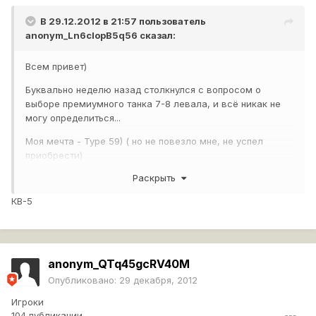
В 29.12.2012 в 21:57 пользователь
anonym_Ln6clopB5q56
сказал:
Всем привет)
Буквально неделю назад столкнулся с вопросом о
выборе премиумного танка 7-8 левала, и всё никак не
могу определиться...
Моя мечта - Type 59) ( но не повезло мне, не успел
приобрести)
Раскрыть
Вот теперь смотрю на пёршинг, и на су-122-44 ( для
фарма и для удовольствия от игры).
КВ-5
Статистика моя храмает) Т.к пропадает интерес, мне не
хватает серебра на уже исследованные мною танки (
т32, М12, су-100...)
anonym_QTq45gcRV40M
Помогите выйти из этой ситуации...
Опубликовано:
29 декабря, 2012
Игроки
104 публикации