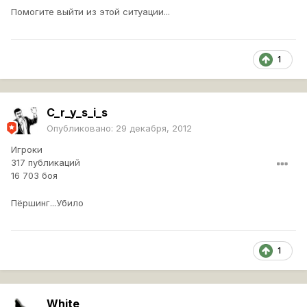
Помогите выйти из этой ситуации...
1
C_r_y_s_i_s
Опубликовано:
29 декабря, 2012
Игроки
317 публикаций
16 703 боя
Пёршинг...Убило
1
White_____