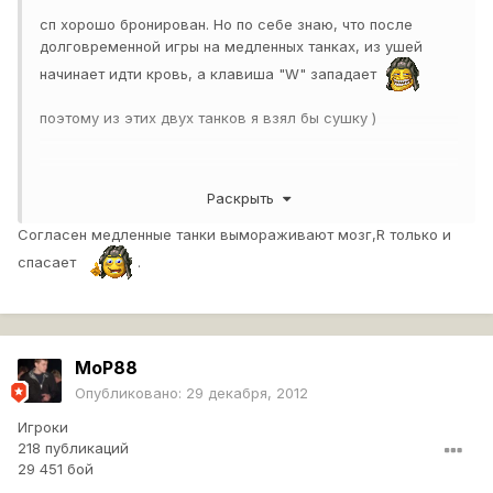
сп хорошо бронирован. Но по себе знаю, что после
долговременной игры на медленных танках, из ушей
начинает идти кровь, а клавиша "W" западает
поэтому из этих двух танков я взял бы сушку )
З.Ы. Всем добра! ВСех с Наступающем Новым годом!
Раскрыть
удачи, успехов
Согласен медленные танки вымораживают мозг,R только и
спасает
.
MoP88
Опубликовано:
29 декабря, 2012
Игроки
218 публикаций
29 451 бой