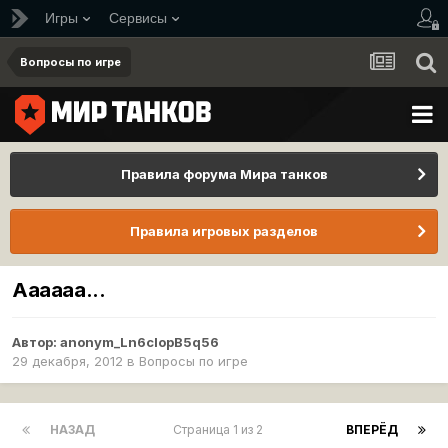
Игры
Сервисы
Вопросы по игре
Правила форума Мира танков
Правила игровых разделов
Аааааа...
Автор:
anonym_Ln6clopB5q56
29 декабря, 2012
в
Вопросы по игре
НАЗАД
Страница 1 из 2
ВПЕРЁД