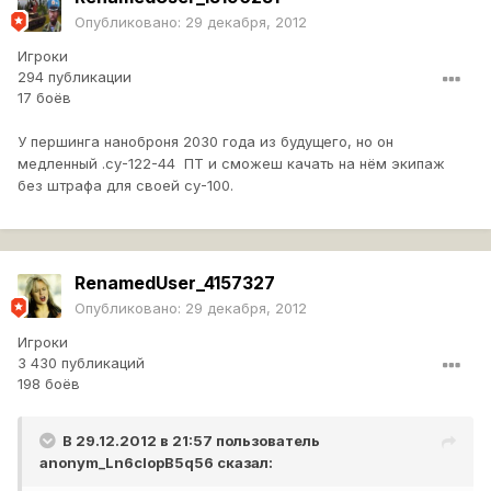
Опубликовано:
29 декабря, 2012
Игроки
294 публикации
17 боёв
У першинга наноброня 2030 года из будущего, но он
медленный .су-122-44 ПТ и сможеш качать на нём экипаж
без штрафа для своей су-100.
RenamedUser_4157327
Опубликовано:
29 декабря, 2012
Игроки
3 430 публикаций
198 боёв
В 29.12.2012 в 21:57 пользователь
anonym_Ln6clopB5q56
сказал: