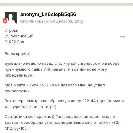
anonym_Ln6clopB5q56
Опубликовано:
29 декабря, 2012
Игроки
25 публикаций
11 022 боя
Всем привет)
Буквально неделю назад столкнулся с вопросом о выборе
премиумного танка 7-8 левала, и всё никак не могу
определиться...
Моя мечта - Type 59) ( но не повезло мне, не успел
приобрести)
Вот теперь смотрю на пёршинг, и на су-122-44 ( для фарма и
для удовольствия от игры).
Статистика моя храмает) Т.к пропадает интерес, мне не
хватает серебра на уже исследованные мною танки ( т32,
М12, су-100...)