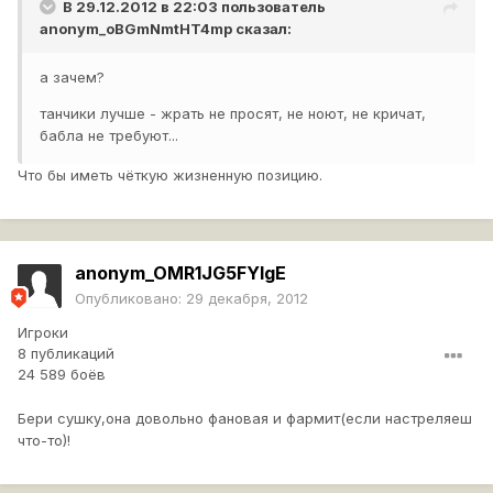
В 29.12.2012 в 22:03 пользователь
anonym_oBGmNmtHT4mp
сказал:
а зачем?
танчики лучше - жрать не просят, не ноют, не кричат,
бабла не требуют...
Что бы иметь чёткую жизненную позицию.
anonym_OMR1JG5FYlgE
Опубликовано:
29 декабря, 2012
Игроки
8 публикаций
24 589 боёв
Бери сушку,она довольно фановая и фармит(если настреляеш
что-то)!