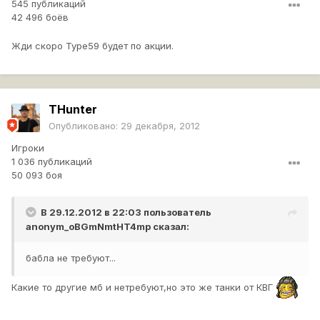
545 публикаций
42 496 боёв
Жди скоро Type59 будет по акции.
THunter
Опубликовано:
29 декабря, 2012
Игроки
1 036 публикаций
50 093 боя
В 29.12.2012 в 22:03 пользователь
anonym_oBGmNmtHT4mp
сказал:
бабла не требуют...
Какие то другие мб и нетребуют,но это же танки от КВГ