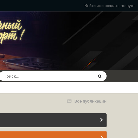
Войти
или
создать аккаунт
Все публикации