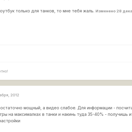
оутбук только для танков, то мне тебя жаль.
Изменено
28 дека
тно!
абря, 2012
остаточно мощный, а видео слабое. Для информации - посчит
гры на максималках в танки и накинь туда 35-40% - получишь 
настройки