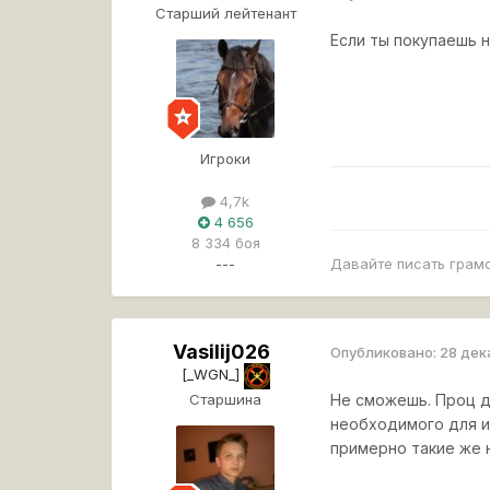
Старший лейтенант
Если ты покупаешь н
Игроки
4,7k
4 656
8 334 боя
---
Давайте писать грамо
Vasilij026
Опубликовано:
28 дек
[_WGN_]
Старшина
Не сможешь. Проц д
необходимого для и
примерно такие же 