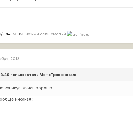
ru/?id=653058
нажми если смелый
абря, 2012
 18:49 пользователь
MoHcTpoo
сказал:
е каникул, учись хорошо ...
вообще никакая :)