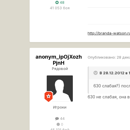
48
41 053 боя
http://branda-watson.
anonym_ipOjXozh
Опубликовано:
28 дек
PjnH
Рядовой
В 28.12.2012 в
630 слабая?) посл
630 не слабая, она 
Игроки
44
0
45 121 бой