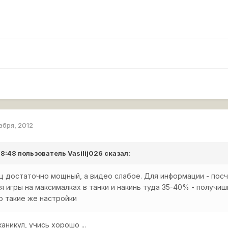
абря, 2012
 18:48 пользователь
Vasilij026
сказал:
 достаточно мощный, а видео слабое. Для информации - посч
 игры на максималках в танки и накинь туда 35-40% - получи
о такие же настройки
аникул, учись хорошо ...