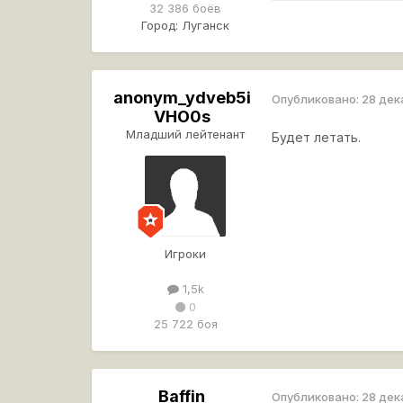
32 386 боёв
Город:
Луганск
anonym_ydveb5i
Опубликовано:
28 дек
VHO0s
Младший лейтенант
Будет летать.
Игроки
1,5k
0
25 722 боя
Baffin
Опубликовано:
28 дек