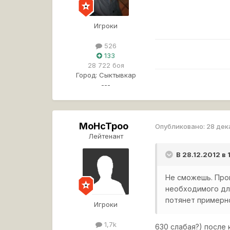
Игроки
526
133
28 722 боя
Город:
Сыктывкар
---
MoHcTpoo
Опубликовано:
28 дек
Лейтенант
В 28.12.2012 в
Не сможешь. Проц
необходимого для
потянет примерн
Игроки
1,7k
630 слабая?) после к