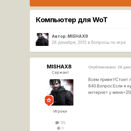
Компьютер для WoT
Автор:
MISHAX8
28 декабря, 2012
в
Вопросы по игре
MISHAX8
Опубликовано:
28 дек
Сержант
Всем привет!Стоит л
840.Вопрос:Если я к
интернет у меня=25
Игроки
115
0