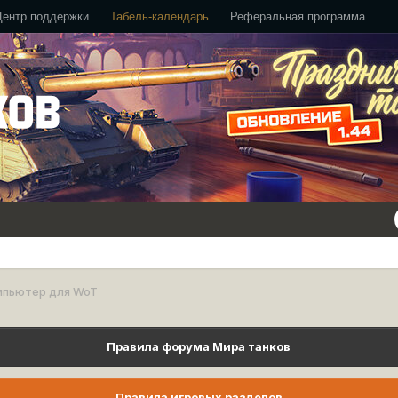
Центр поддержки
Табель-календарь
Реферальная программа
мпьютер для WoT
Правила форума Мира танков
Правила игровых разделов