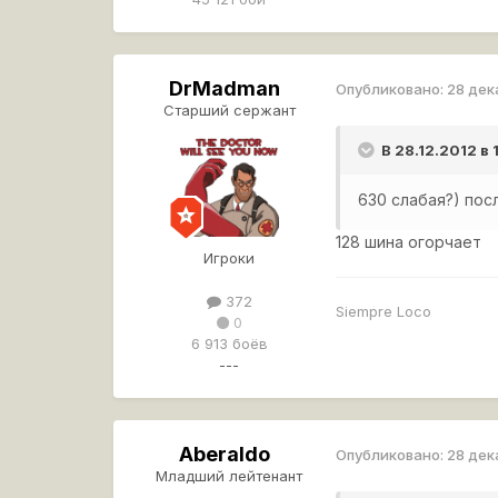
DrMadman
Опубликовано:
28 дек
Старший сержант
В 28.12.2012 в
630 слабая?) посл
128 шина огорчает
Игроки
372
Siempre Loco
0
6 913 боёв
---
Aberaldo
Опубликовано:
28 дек
Младший лейтенант