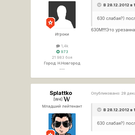
В 28.12.2012 в
630 слабая?) посл
630M!!!!Это урезан
Игроки
1,4k
973
21 983 боя
Город:
Н.Новгород
---
Splattko
Опубликовано:
28 дек
[W4]
Младший лейтенант
В 28.12.2012 в
630 слабая?) посл