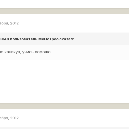
абря, 2012
 18:49 пользователь
MoHcTpoo
сказал:
е каникул, учись хорошо ...
абря, 2012