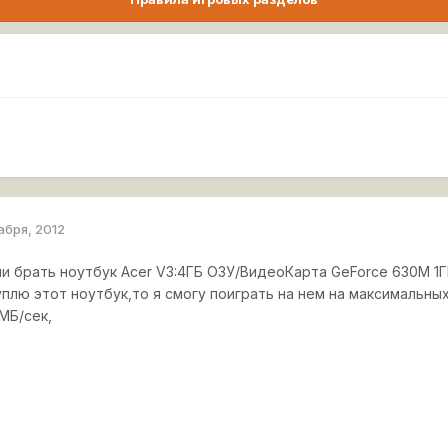
абря, 2012
и брать ноутбук Acer V3:4ГБ ОЗУ/ВидеоКарта GeForce 630M 1Г
уплю этот ноутбук,то я смогу поиграть на нем на максимальны
МБ/сек,