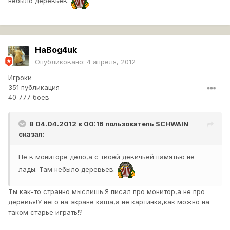
небыло деревьев.
HaBog4uk
Опубликовано:
4 апреля, 2012
Игроки
351 публикация
40 777 боёв
В 04.04.2012 в 00:16 пользователь
SCHWAIN
сказал:
Не в мониторе дело,а с твоей девичьей памятью не
лады. Там небыло деревьев.
Ты как-то странно мыслишь.Я писал про монитор,а не про
деревья!У него на экране каша,а не картинка,как можно на
таком старье играть!?