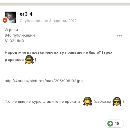
er3_4
Опубликовано:
3 апреля, 2012
Игроки
840 публикаций
61 321 бой
Народ мне кажется или их тут раньше не было? (трех
деревьев
)
http://4put.ru/pictures/max/295/908192.jpg
П.с. не пью не курю....так что не прокатит
(сарказм
)
15