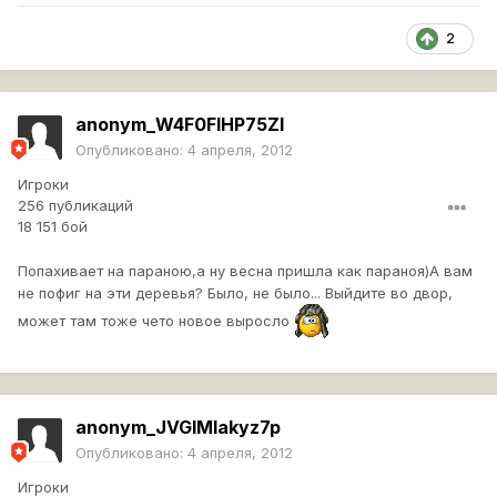
2
anonym_W4F0FIHP75ZI
Опубликовано:
4 апреля, 2012
Игроки
256 публикаций
18 151 бой
Попахивает на параною,а ну весна пришла как параноя)А вам
не пофиг на эти деревья? Было, не было... Выйдите во двор,
может там тоже чето новое выросло
anonym_JVGlMIakyz7p
Опубликовано:
4 апреля, 2012
Игроки