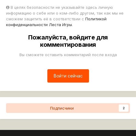
В целях безопасности не указывайте здесь личную
информацию о себе или о ком-либо другом, так как мы не
сможем защитить её в соответствии с
Политикой
конфиденциальности Леста Игры
.
Пожалуйста, войдите для
комментирования
Вы сможете оставить комментарий после входа
Войти сейчас
Подписчики
2
Перейти к списку тем