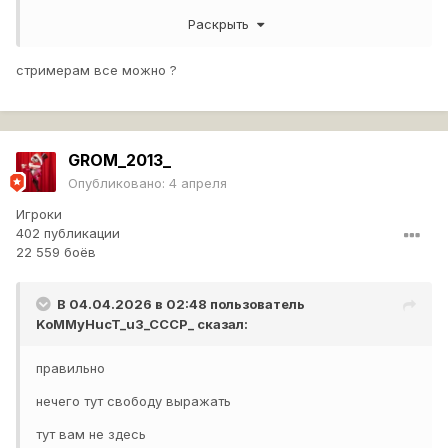
какой-нибудь особо нервный и обидчивый игрок на тебя
Раскрыть
жалобу - хоп и ты уже автоматически в бане. Недавний
пример - бездарно слили бой 15:1, причем половина
команды с нулем урона, а единственного убил я, набив
стримерам все можно ?
больше всех урона. Наученный опытом, сдержанно
написал в конце боя - ребят, ну нельзя же так ужасно
играть, удалите игру, не позорьтесь. Вышел из игры,
смысл был дальше мучаться, одни сливы пошли. Через
GROM_2013_
несколько часов опять захожу - опаньки, а я уже в бане!
Опубликовано:
4 апреля
)) Вы серьезно, за что меня туда отправили?
Оскорблений не было, нецензурно не выражался, было
Игроки
нормальное пожелание не видеть этих раков в игре. За
402 публикации
что тут банить? Как это вообще работает? Повторяюсь,
22 559 боёв
любой игрок просто от балды отправляет на тебя
жалобу, ну так ему захотелось и все - приговор
В 04.04.2026 в 02:48 пользователь
обжалованию не подлежит. Так получается? При этом
KoMMyHucT_u3_CCCP_
сказал:
стримеры сплошь и рядом кроют всех игроков на
стримах матом, оскорбляют, откровенно издеваются и
им ничего за это не бывает. Где справедливость? Я
правильно
считаю, что система наказаний нуждается в серьезной
нечего тут свободу выражать
переработке.
тут вам не здесь