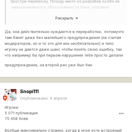
простую переписку. Походу никто из разрабов особо не
заморачивается в обоснованности бана, отправил
какой-нибудь особо нервный и обидчивый игрок на тебя
Раскрыть
жалобу - хоп и ты уже автоматически в бане. Недавний
пример - бездарно слили бой 15:1, причем половина
команды с нулем урона, а единственного убил я, набив
Да, она действительно нуждается в переработки, потомучто
больше всех урона. Наученный опытом, сдержанно
там банят даже без малейшего предупреждения (не считая
написал в конце боя - ребят, ну нельзя же так ужасно
модераторов, но и то это для них необязательно) и типо
играть, удалите игру, не позорьтесь. Вышел из игры,
игроку не дается даже шанс чтобы понять свою ошибку, так
смысл был дальше мучаться, одни сливы пошли. Через
что например бы при первом нарушении тебе просто делали
несколько часов опять захожу - опаньки, а я уже в бане!
предупреждение, на второй раз уже был бан
)) Вы серьезно, за что меня туда отправили?
Оскорблений не было, нецензурно не выражался, было
нормальное пожелание не видеть этих раков в игре. За
что тут банить? Как это вообще работает? Повторяюсь,
любой игрок просто от балды отправляет на тебя
Snopi111
жалобу, ну так ему захотелось и все - приговор
Опубликовано:
4 апреля
обжалованию не подлежит. Так получается? При этом
Игроки
стримеры сплошь и рядом кроют всех игроков на
5 071 публикация
стримах матом, оскорбляют, откровенно издеваются и
75 458 боёв
им ничего за это не бывает. Где справедливость? Я
считаю, что система наказаний нуждается в серьезной
Вообще максимально странно, когда в игре есть встроеный
переработке.