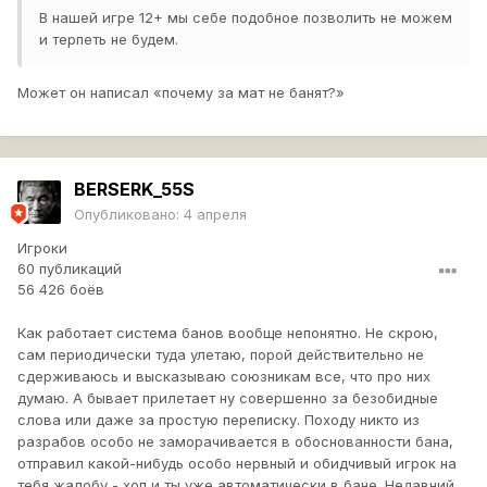
В нашей игре 12+ мы себе подобное позволить не можем
и терпеть не будем.
Может он написал «почему за мат не банят?»
BERSERK_55S
Опубликовано:
4 апреля
Игроки
60 публикаций
56 426 боёв
Как работает система банов вообще непонятно. Не скрою,
сам периодически туда улетаю, порой действительно не
сдерживаюсь и высказываю союзникам все, что про них
думаю. А бывает прилетает ну совершенно за безобидные
слова или даже за простую переписку. Походу никто из
разрабов особо не заморачивается в обоснованности бана,
отправил какой-нибудь особо нервный и обидчивый игрок на
тебя жалобу - хоп и ты уже автоматически в бане. Недавний