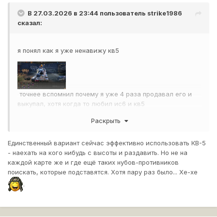
В 27.03.2026 в 23:44 пользователь
strike1986
сказал:
я понял как я уже ненавижу кв5
точнее вспомнил почему я уже 4 раза продавал его и
выкупал, хотя когда то любил ис6 и кв5
ему надо ап по типу тайп5хэви
Раскрыть
большую башенку зашивать в 240мм, маленькие по
Единственный вариант сейчас эффективно использовать КВ-5
180мм
- наехать на кого нибудь с высоты и раздавить. Но не на
фронт 260мм и нлб 270мм - карачуна примерно так и
каждой карте же и где ещё таких нубов-противников
зашили
поискать, которые подставятся. Хотя пару раз было... Хе-хе
.
202 мм бб альфу 320 и 43кмч + 200 лошадей под
капот.
выкупаю его, одеваю в боны (на нем было и до 4х