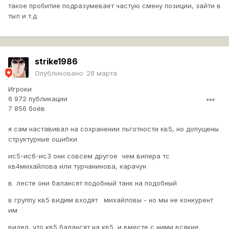
такое пробитие подразумевает частую смену позиции, зайти в
тыл и т.д
strike1986
Опубликовано:
28 марта
Игроки
6 972 публикации
7 856 боёв
я сам наставивал на сохранении льготности кв5, но допущены
структурные ошибки
ис5-ис6-ис3 они совсем другое чем випера тс
кв4михайлова или турчанинова, карачун
в лесте они балансят подобный танк на подобный
в группу кв5 видим входят михайловы - но мы не конкурент
им
видел, что кв5 балансят на кв5 и вместе с ними всякие