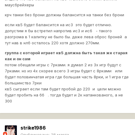
маусбрейхеры
крч танки без брони должны балансится на танки без брони
если кв5 будет балансится на ис3 это будет отлично.
допустим я бы встретил напротив ис3 и ис6 - такого
разгрома в 1 калитку не было бы. даже лева оброс броней а
тут нав в нлб осталось 220 хотя должно 270мм.
группа с которой играет кв5 должна быть такая же старая
как и он сам
потом обещали игры с 7рками. я думал 2 из 3х игр будут с
7рками. но из 4х скорее всего 3 игры будет с 8рками или
будет половинчатая игра где большая часть 8рки, и 1 игра где
большинство 7рки
кв5 сыграет если там будет пробой до 220 и цели можно
будет пробить на бб . тогда будет и 2к натанкованого, а не
300
strike1986
Опубликовано:
28 марта