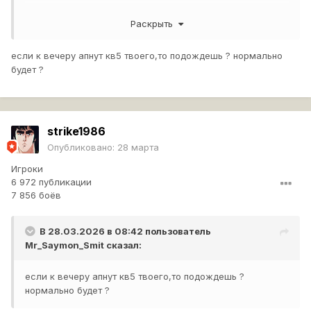
невозмутимый - оказывается на сау делается и в
Раскрыть
частности горыныч, которого нет
можно попробовать крысова - но это нет. очень редко
если к вечеру апнут кв5 твоего,то подождешь ? нормально
8ки с 10ками играют. но может выкупить су-100 кому и
будет ?
пытаться попасть в бой к 8ркам. надо 2 убить 2 танка на
2лвл выше себя.
Показать содержимое
strike1986
Опубликовано:
28 марта
Игроки
6 972 публикации
7 856 боёв
В 28.03.2026 в 08:42 пользователь
Mr_Saymon_Smit
сказал:
если к вечеру апнут кв5 твоего,то подождешь ?
нормально будет ?