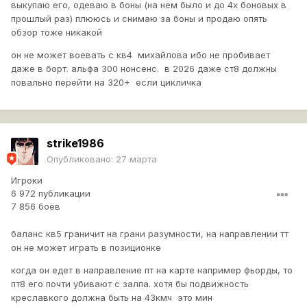
выкупаю его, одеваю в боны (на нем было и до 4х боновых в
прошлый раз) плююсь и снимаю за боны и продаю опять
обзор тоже никакой
он не может воевать с кв4 михайлова ибо не пробивает
даже в борт. альфа 300 нонсенс. в 2026 даже ст8 должны
повально перейти на 320+ если цикличка
strike1986
Опубликовано:
27 марта
Игроки
6 972 публикации
7 856 боёв
баланс кв5 граничит на грани разумности, на направлении тт
он не может играть в позиционке
когда он едет в направление пт на карте например фьорды, то
пт8 его почти убивают с залпа. хотя бы подвижность
креславкого должна быть на 43кмч это мин