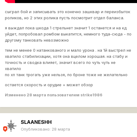
сыграл бой и записывать это конечно зашквар и переизбыток
роликов, но 2 этих ролика пусть посмотрит отдел баланса.
я выждал пока шкода 1 стрельнет значит 1 останется и на кд
уйдет, попробовал ромбом выкатится, немного туда-сюда - по
другому танковать невозможно
тем не менее 0 натанкованого и мало урона . на 1й выстрел не
хватило стабилизации, хотя она вцелом хорошая. на стабу и
точность и сводка влияет, значит всего по чуть чуть не
хватило
по хп танк трогать уже нельзя, по броне тоже не желательно
остается скорость и орудие + может обзор
Изменено
28 марта
пользователем strike1986
SLAANESHH
Опубликовано:
28 марта