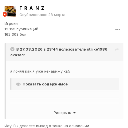
боновых в прошлый раз) плююсь и снимаю за боны и
F_R_A_N_Z
продаю опять
обзор тоже никакой
Опубликовано:
28 марта
Игроки
он не может воевать с кв4 михайлова ибо не пробивает
12 155 публикаций
даже в борт. альфа 300 нонсенс. в 2026 даже ст8
162 303 боя
должны повально перейти на 320+ если цикличка
В 27.03.2026 в 23:44 пользователь
strike1986
сказал:
я понял как я уже ненавижу кв5
Показать содержимое
Раскрыть
Йоу! Вы делаете вывод о танке на основании