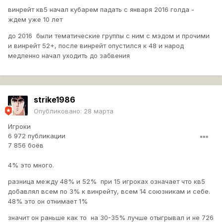
винрейт кв5 начал кубарем падать с января 2016 голда -
ждем уже 10 лет
до 2016 были тематические группы с ним с мэдом и прочими
и винрейт 52+, после винрейт опустился к 48 и народ
медленно начал уходить до забвения
strike1986
Опубликовано:
28 марта
Игроки
6 972 публикации
7 856 боёв
4% это много.
разница между 48% и 52% при 15 игроках означает что кв5
добавлял всем по 3% к винрейту, всем 14 союзникам и себе.
48% это он отнимает 1%
значит он раньше как то на 30-35% лучше отыгрывал и не 726