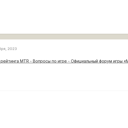
бря, 2023
рейтинга MTR - Вопросы по игре - Официальный форум игры «Ми