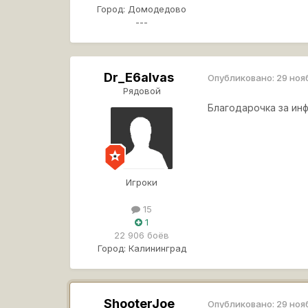
Город:
Домодедово
---
Dr_E6alvas
Опубликовано:
29 ноя
Рядовой
Благодарочка за инф
Игроки
15
1
22 906 боёв
Город:
Калининград
ShooterJoe
Опубликовано:
29 ноя