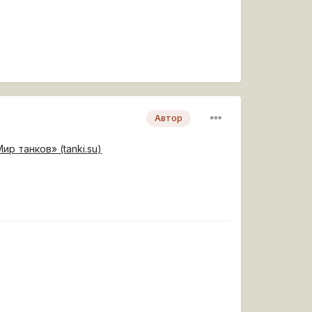
Автор
р танков» (tanki.su)