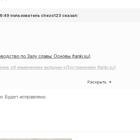
 16:49 пользователь
chezo123
сказал:
водство по Залу славы: Основы (tanki.su)
нее об изменениях вкладки «Достижения» (tanki.su)
гра в минус считатет-то?
Раскрыть
о. Будет исправлено.
a/UCILSLZ