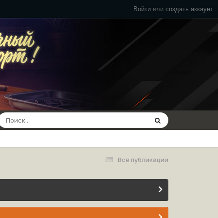
Войти
или
создать аккаунт
Все публикации