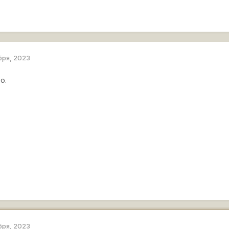
бря, 2023
о.
бря, 2023