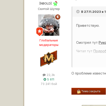
[NBOLD]
Святой Шутер
В 27.11.2023 в
Приветствую.
Глобальные
Смотрел тут
Руко
модераторы
Читал тут
Подроб
Почему рейтинг и
О проблеме известн
22,3k
https://imgur.com/
5 611
73 241 бой