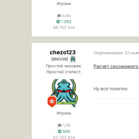
Игроки
4,6k
1 282
48 742 боя
chezo123
Опубликовано:
27 ноя
[8NOG8]
Простой человек.
Расчёт сессионного 
Простой статист.
Ну всё понятно
Игроки
1,5k
500
43 322 боя