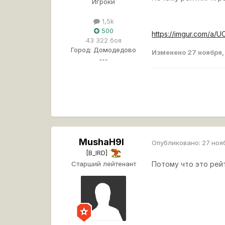
Игроки
1,5k
500
https://imgur.com/a/U
43 322 боя
Город:
Домодедово
Изменено
27 ноября
---
MushaH9l
Опубликовано:
27 ноя
[B_IRD]
Старший лейтенант
Потому что это рей