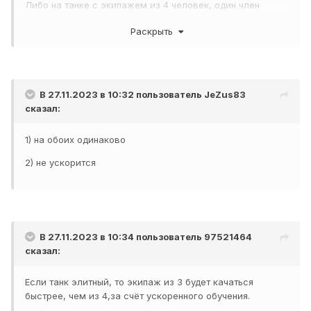
Либо на танке с экипажем из 4 человек, один член
экипажа прокачал все перки. Ускорится ли прокачка
Раскрыть
остальных 3х танкистов?
В 27.11.2023 в 10:32 пользователь
JeZus83
сказал:
1) на обоих одинаково
2) не ускорится
В 27.11.2023 в 10:34 пользователь
97521464
сказал:
Если танк элитный, то экипаж из 3 будет качаться
быстрее, чем из 4,за счёт ускоренного обучения.