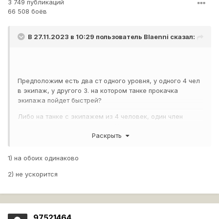
3 749 публикаций
66 508 боёв
В 27.11.2023 в 10:29 пользователь
Blaenni
сказал:
Предположим есть два ст одного уровня, у одного 4 чел
в экипаж, у другого 3. на котором танке прокачка
экипажа пойдет быстрей?
Либо на танке с экипажем из 4 человек, один член
экипажа прокачал все перки. Ускорится ли прокачка
Раскрыть
остальных 3х танкистов?
1) на обоих одинаково
2) не ускорится
97521464