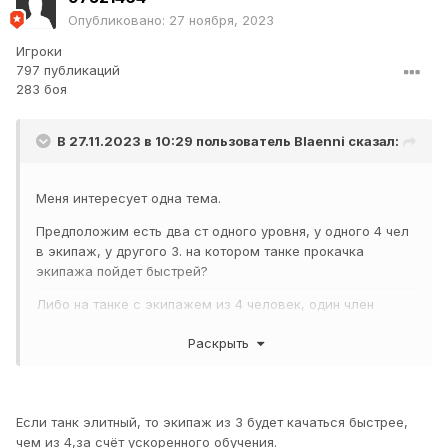
Опубликовано:
27 ноября, 2023
Игроки
797 публикаций
283 боя
В 27.11.2023 в 10:29 пользователь
Blaenni
сказал:
Меня интересует одна тема.
Предположим есть два ст одного уровня, у одного 4 чел
в экипаж, у другого 3. на котором танке прокачка
экипажа пойдет быстрей?
Либо на танке с экипажем из 4 человек, один член
экипажа прокачал все перки. Ускорится ли прокачка
Раскрыть
остальных 3х танкистов?
Если танк элитный, то экипаж из 3 будет качаться быстрее,
чем из 4,за счёт ускоренного обучения.