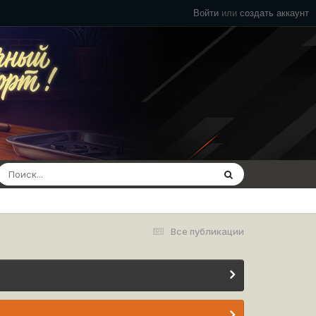
Войти
или
создать аккаунт
Все публикации