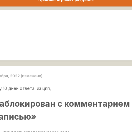
ября, 2022
(изменено)
у 10 дней ответа из цпп,
заблокирован с комментарием 
записью»
я, 2022
пользователем Cenarius24