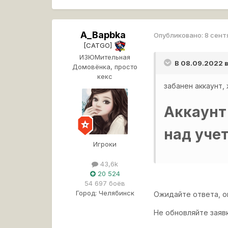
A_Bapbka
Опубликовано:
8 сент
[CATGO]
ИЗЮМительная
В 08.09.2022 
Домовёнка, просто
кекс
забанен аккаунт,
Аккаунт
над уче
Игроки
43,6k
20 524
54 697 боёв
Город:
Челябинск
Ожидайте ответа, о
Не обновляйте заявк