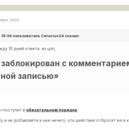
ября, 2022
в 18:36 пользователь
Cenarius24
сказал:
 жду 10 дней ответа из цпп,
 заблокирован с комментарие
тной записью»
н поступит в
обязательном порядке
.
у и не добавляйте в нее ничего, эти действия отбросят ее в