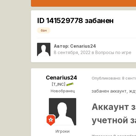
ID 141529778 забанен
бан
Автор:
Cenarius24
8 сентября, 2022
в
Вопросы по игре
Cenarius24
Опубликовано:
8 сент
[T_INC]
Новобранец
забанен аккаунт, жд
Аккаунт 
учетной 
Игроки
Изменено
8 сентябр