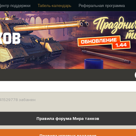
Центр поддержки
Табель-календарь
Реферальная программа
141529778 забанен
Правила форума Мира танков
Правила игровых разделов