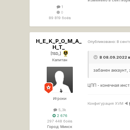
1
0
89 819 боёв
H_E_K_P_O_M_A_
Опубликовано:
8 сент
H_T_
[1SD_]
В 08.09.2022 
Капитан
забанен аккаунт,
ЦПП - конечная инс
Игроки
Конфигурация XVM ◄
5,3k
2 676
297 448 боёв
Город:
Минск