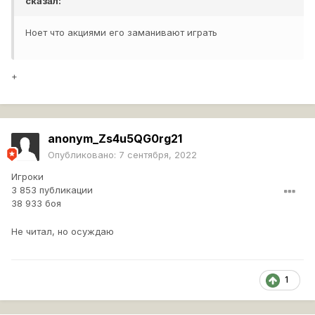
сказал:
Ноет что акциями его заманивают играть
+
anonym_Zs4u5QG0rg21
Опубликовано:
7 сентября, 2022
Игроки
3 853 публикации
38 933 боя
Не читал, но осуждаю
1