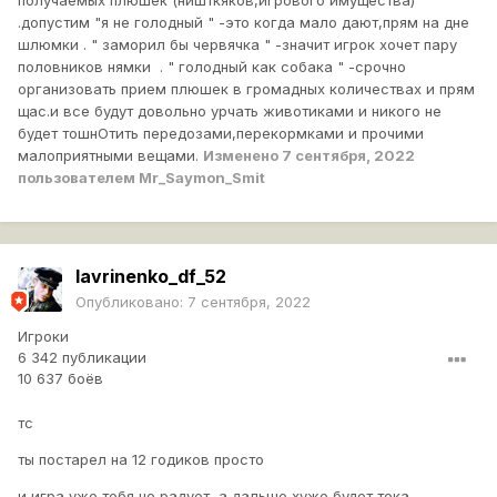
.допустим "я не голодный " -это когда мало дают,прям на дне
шлюмки . " заморил бы червячка " -значит игрок хочет пару
половников нямки . " голодный как собака " -срочно
организовать прием плюшек в громадных количествах и прям
щас.и все будут довольно урчать животиками и никого не
будет тошнОтить передозами,перекормками и прочими
малоприятными вещами.
Изменено
7 сентября, 2022
пользователем Mr_Saymon_Smit
lavrinenko_df_52
Опубликовано:
7 сентября, 2022
Игроки
6 342 публикации
10 637 боёв
тс
ты постарел на 12 годиков просто
и игра уже тебя не радует, а дальше хуже будет тока