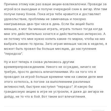
Причина этому как раз ваши акции-вовлекалочки. Проведи за
игрой все выходные и получи очередной скин в ангар. Или там
получи пачку бонов. Пока игра тебе нравится и доставляет
удовольствие, проблемы не замечаешь и покорно
наигрываешь два-три часа в день. Если бы акций было
меньше, я мог бы меньше играть, играть только тогда когда
мне это действительно хочется и действительно интересно. А
не потому что мне нужно копить какие-то марки, чтобы на них
выбрать какие-то призы. Зато играя меньше часов в неделю, я
может быть провел бы больше месяцев, до наступления
"передоза".
Ну и вот теперь я снова увлекаюсь другим
времяпрепровождением. Никого не осуждаю, ничего не
требую, просто делюсь впечатлениями. Из-за того что я
проводил за игрой больше времени чем на самом деле мне
этого хотелось, в погоне за выполнением различных
активностей, быстрее наступил "передоз". И какую бы
грандиозную акцию в игре не устроили, я даже до ангара не
дойду, не то что в бой. Вот такие вот впечатления.