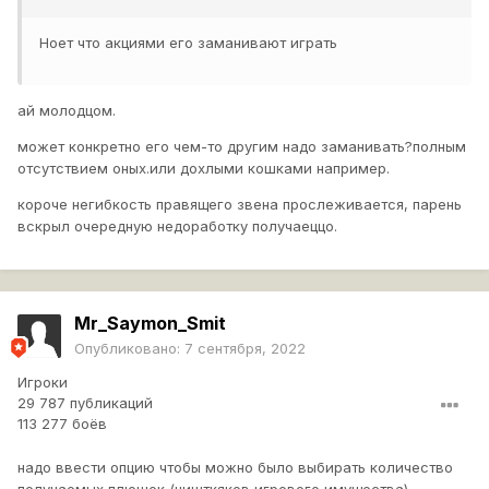
Ноет что акциями его заманивают играть
ай молодцом.
может конкретно его чем-то другим надо заманивать?полным
отсутствием оных.или дохлыми кошками например.
короче негибкость правящего звена прослеживается, парень
вскрыл очередную недоработку получаеццо.
Mr_Saymon_Smit
Опубликовано:
7 сентября, 2022
Игроки
29 787 публикаций
113 277 боёв
надо ввести опцию чтобы можно было выбирать количество
получаемых плюшек (ништкяков,игрового имущества)