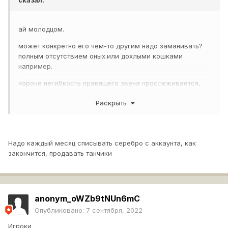
ай молодцом.
может конкретно его чем-то другим надо заманивать?
полным отсутствием оных.или дохлыми кошками
например.
короче негибкость правящего звена прослеживается,
парень вскрыл очередную недоработку получаеццо.
Раскрыть
Надо каждый месяц списывать серебро с аккаунта, как
закончится, продавать танчики
anonym_oWZb9tNUn6mC
Опубликовано:
7 сентября, 2022
Игроки