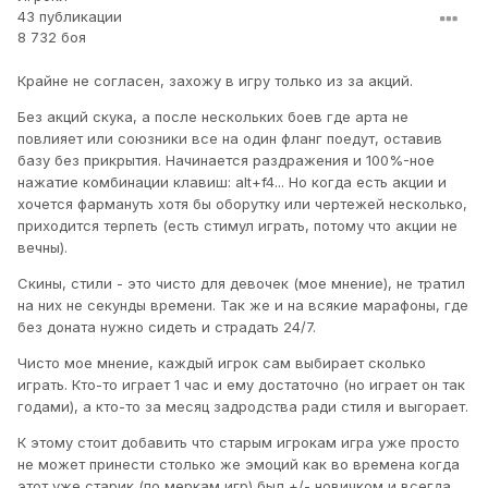
43 публикации
8 732 боя
Крайне не согласен, захожу в игру только из за акций.
Без акций скука, а после нескольких боев где арта не
повлияет или союзники все на один фланг поедут, оставив
базу без прикрытия. Начинается раздражения и 100%-ное
нажатие комбинации клавиш: alt+f4... Но когда есть акции и
хочется фармануть хотя бы оборутку или чертежей несколько,
приходится терпеть (есть стимул играть, потому что акции не
вечны).
Скины, стили - это чисто для девочек (мое мнение), не тратил
на них не секунды времени. Так же и на всякие марафоны, где
без доната нужно сидеть и страдать 24/7.
Чисто мое мнение, каждый игрок сам выбирает сколько
играть. Кто-то играет 1 час и ему достаточно (но играет он так
годами), а кто-то за месяц задродства ради стиля и выгорает.
К этому стоит добавить что старым игрокам игра уже просто
не может принести столько же эмоций как во времена когда
этот уже старик (по меркам игр) был +/- новичком и всегда