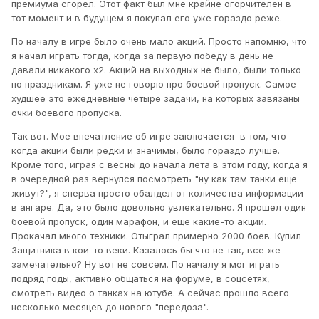
премиума сгорел. Этот факт был мне крайне огорчителен в
тот момент и в будущем я покупал его уже гораздо реже.
По началу в игре было очень мало акций. Просто напомню, что
я начал играть тогда, когда за первую победу в день не
давали никакого х2. Акций на выходных не было, были только
по праздникам. Я уже не говорю про боевой пропуск. Самое
худшее это ежедневные четыре задачи, на которых завязаны
очки боевого пропуска.
Так вот. Мое впечатление об игре заключается в том, что
когда акции были редки и значимы, было гораздо лучше.
Кроме того, играя с весны до начала лета в этом году, когда я
в очередной раз вернулся посмотреть "ну как там танки еще
живут?", я сперва просто обалдел от количества информации
в ангаре. Да, это было довольно увлекательно. Я прошел один
боевой пропуск, один марафон, и еще какие-то акции.
Прокачал много техники. Отыграл примерно 2000 боев. Купил
Защитника в кои-то веки. Казалось бы что не так, все же
замечательно? Ну вот не совсем. По началу я мог играть
подряд годы, активно общаться на форуме, в соцсетях,
смотреть видео о танках на ютубе. А сейчас прошло всего
несколько месяцев до нового "передоза".