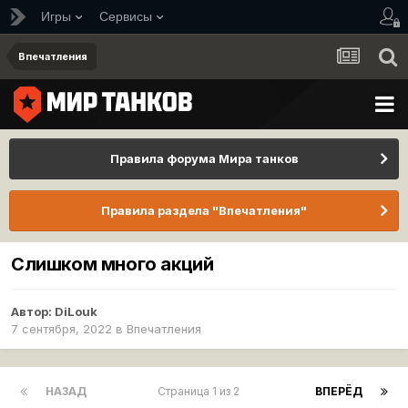
Игры
Сервисы
Впечатления
Правила форума Мира танков
Правила раздела "Впечатления"
Слишком много акций
Автор:
DiLouk
7 сентября, 2022
в
Впечатления
НАЗАД
Страница 1 из 2
ВПЕРЁД