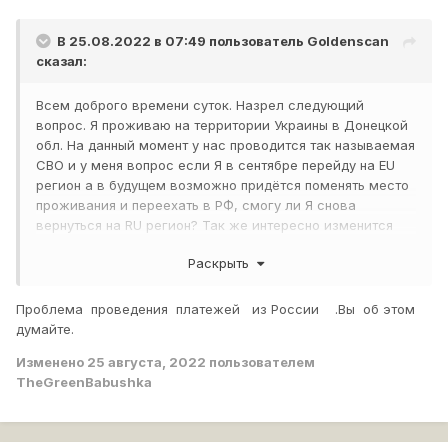
В 25.08.2022 в 07:49 пользователь
Goldenscan
сказал:
Всем доброго времени суток. Назрел следующий
вопрос. Я проживаю на территории Украины в Донецкой
обл. На данный момент у нас проводится так называемая
СВО и у меня вопрос если Я в сентябре перейду на EU
регион а в будущем возможно придётся поменять место
проживания и переехать в РФ, смогу ли Я снова
вернуться на RU регион? Так же интересно изменится
или пинг если остаться на RU регионе сентябре? За
Раскрыть
ранее спасибо. Всем добра!
Проблема проведения платежей из России .Вы об этом
думайте.
Изменено
25 августа, 2022
пользователем
TheGreenBabushka