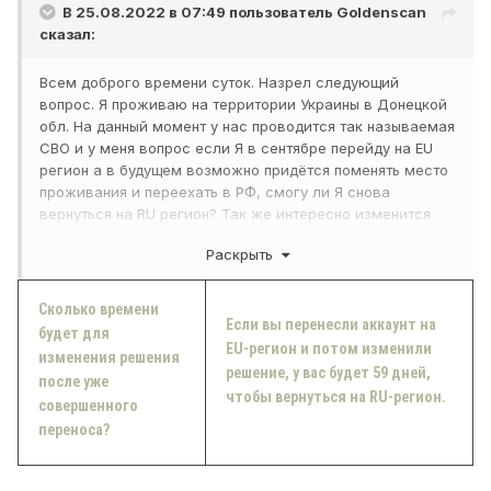
В 25.08.2022 в 07:49 пользователь
Goldenscan
сказал:
Всем доброго времени суток. Назрел следующий
вопрос. Я проживаю на территории Украины в Донецкой
обл. На данный момент у нас проводится так называемая
СВО и у меня вопрос если Я в сентябре перейду на EU
регион а в будущем возможно придётся поменять место
проживания и переехать в РФ, смогу ли Я снова
вернуться на RU регион? Так же интересно изменится
или пинг если остаться на RU регионе сентябре? За
Раскрыть
ранее спасибо. Всем добра!
Сколько времени
Если вы перенесли аккаунт на
будет для
EU-регион и потом изменили
изменения решения
решение, у вас будет 59 дней,
после уже
чтобы вернуться на RU-регион.
совершенного
переноса?