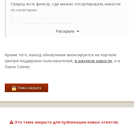
Сверху есть фильтр, где можно отсортировать новости
по категории:
Показать содержимое
Раскрыть
Конкретно по обновлениям игры (в т.ч. будущих) - в
разделе
Кроме того, выход обновления анонсируется на портале
Обновления
: https://worldoftanks.ru/ru/news/updates/
Центра поддержки пользователей,
в разделе новости
, и в
Game Cetner.
Патч-ноут последнего (крупного) обновления доступен по
ссылке: https://worldoftanks.ru/ru/content/docs/release_no
tes/
Новости по небольшим обновлениям (микро-патчам) - в
разделе
Уведомления
: https://worldoftanks.ru/ru/news/notifications/
Эта тема закрыта для публикации новых ответов.