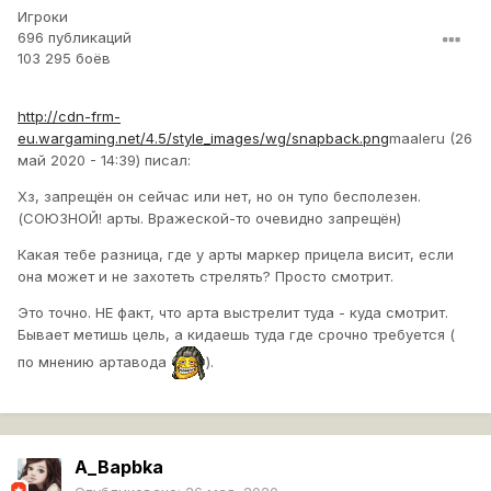
Игроки
696 публикаций
103 295 боёв
http://cdn-frm-
eu.wargaming.net/4.5/style_images/wg/snapback.png
maaleru (26
май 2020 - 14:39) писал:
Хз, запрещён он сейчас или нет, но он тупо бесполезен.
(СОЮЗНОЙ! арты. Вражеской-то очевидно запрещён)
Какая тебе разница, где у арты маркер прицела висит, если
она может и не захотеть стрелять? Просто смотрит.
Это точно. НЕ факт, что арта выстрелит туда - куда смотрит.
Бывает метишь цель, а кидаешь туда где срочно требуется (
по мнению артавода
).
A_Bapbka