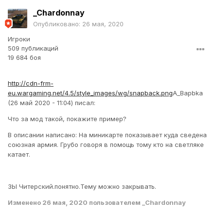
_Chardonnay
Опубликовано:
26 мая, 2020
Игроки
509 публикаций
19 684 боя
http://cdn-frm-
eu.wargaming.net/4.5/style_images/wg/snapback.png
A_Bapbka
(26 май 2020 - 11:04) писал:
Что за мод такой, покажите пример?
В описании написано: На миникарте показывает куда сведена
союзная армия. Грубо говоря в помощь тому кто на светляке
катает.
ЗЫ Читерский.понятно.Тему можно закрывать.
Изменено
26 мая, 2020
пользователем _Chardonnay