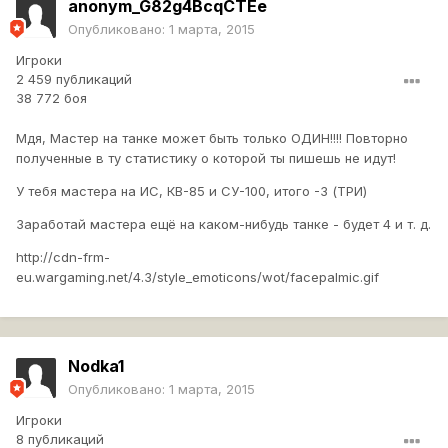
anonym_G82g4BcqCTEe
Опубликовано:
1 марта, 2015
Игроки
2 459 публикаций
38 772 боя
Мдя, Мастер на танке может быть только ОДИН!!!! Повторно
полученные в ту статистику о которой ты пишешь не идут!
У тебя мастера на ИС, КВ-85 и СУ-100, итого -3 (ТРИ)
Заработай мастера ещё на каком-нибудь танке - будет 4 и т. д.
http://cdn-frm-
eu.wargaming.net/4.3/style_emoticons/wot/facepalmic.gif
Nodka1
Опубликовано:
1 марта, 2015
Игроки
8 публикаций