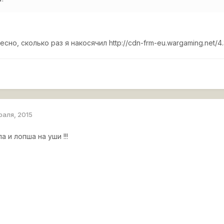
есно, сколько раз я накосячил
http://cdn-frm-eu.wargaming.net/4
раля, 2015
а и лопша на уши !!!