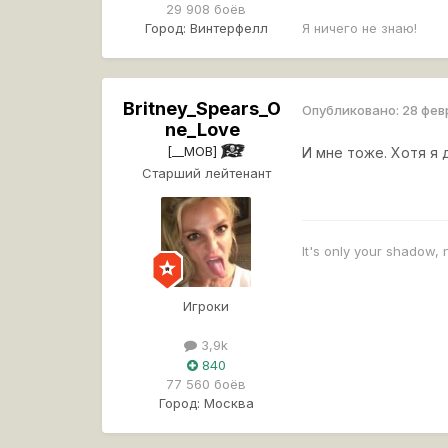
29 908 боёв
Город:
Винтерфелл
Я ничего не знаю!
Britney_Spears_O
Опубликовано:
28 фев
ne_Love
[__MOB]
И мне тоже. Хотя я 
Старший лейтенант
It's only your shadow, 
Игроки
3,9k
840
77 560 боёв
Город:
Москва