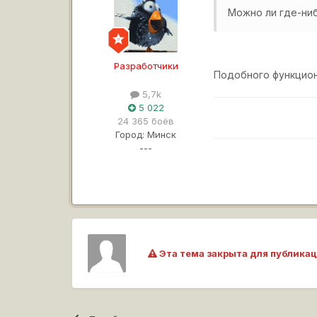
Можно ли где-ни
Разработчики
Подобного функцион
5,7k
5 022
24 365 боёв
Город:
Минск
---
Эта тема закрыта для публикац