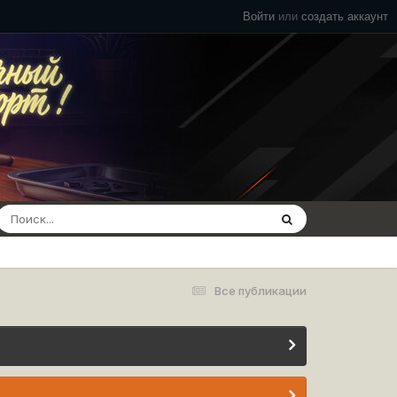
Войти
или
создать аккаунт
Все публикации