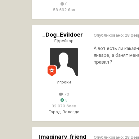
0
58 692 боя
_Dog_Evildoer
Опубликовано:
28 фев
Ефрейтор
А вот есть ли какая
январе, а банят ме
правил ?
Игроки
70
3
32 079 боёв
Город:
Вологда
lmaginary_friend
Опубликовано:
28 фев