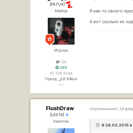
[PETUX]
Майор
Я как-то своего пр
А вот сколько их на
Игроки
12k
989
61 328 боёв
Город:
کابل Kābul
---
FlushDraw
Опубликовано:
28 фев
[LESTA]
Капитан
В 28.02.2015 