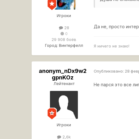
Игроки
Да не, просто интер
28
0
29 908 боёв
Город:
Винтерфелл
Я ничего не знаю!
anonym_nDx9w2
Опубликовано:
28 фев
gpnKOz
Лейтенант
Не парся это все лип
Игроки
2,6k