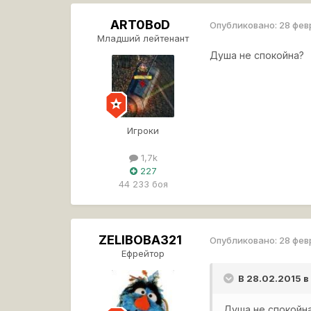
ART0BoD
Опубликовано:
28 фев
Младший лейтенант
Душа не спокойна?
Игроки
1,7k
227
44 233 боя
ZELIBOBA321
Опубликовано:
28 фев
Ефрейтор
В 28.02.2015 
Душа не спокойн