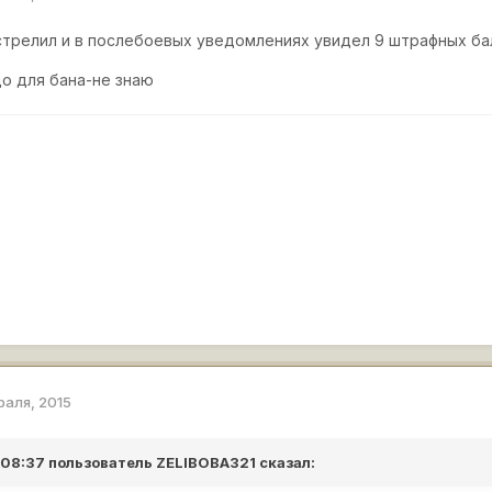
истрелил и в послебоевых уведомлениях увидел 9 штрафных ба
до для бана-не знаю
раля, 2015
в 08:37 пользователь
ZELIBOBA321
сказал: