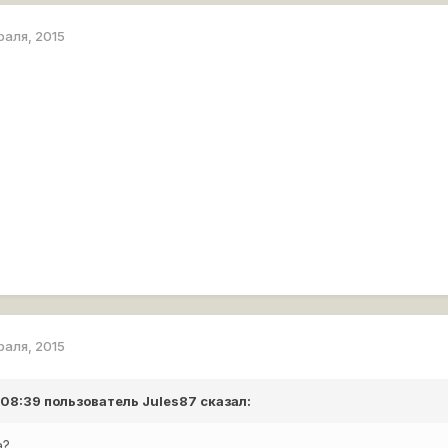
раля, 2015
раля, 2015
в 08:39 пользователь
Jules87
сказал:
а?