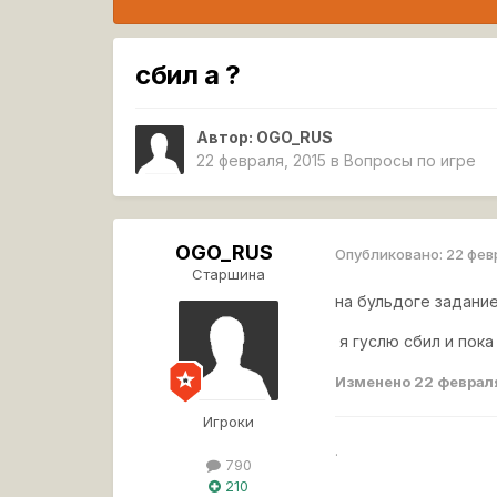
сбил а ?
Автор:
OGO_RUS
22 февраля, 2015
в
Вопросы по игре
OGO_RUS
Опубликовано:
22 фев
Старшина
на бульдоге задани
я гуслю сбил и пока
Изменено
22 феврал
Игроки
.
790
210