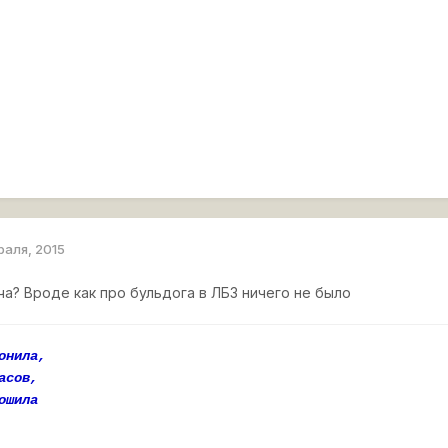
раля, 2015
ча? Вроде как про бульдога в ЛБЗ ничего не было
онила,
асов,
ошила