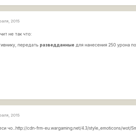
раля, 2015
чит не так что:
тивнику, передать
разведданные
для нанесения 250 урона по
раля, 2015
еси чо...
http://cdn-frm-eu.wargaming.net/4.3/style_emoticons/wot/Sm