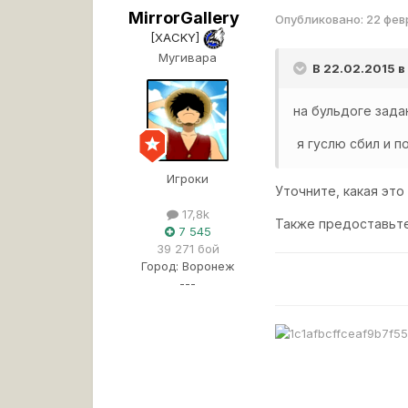
MirrorGallery
Опубликовано:
22 фев
[XACKY]
Мугивара
В 22.02.2015 в
на бульдоге зада
я гуслю сбил и п
Игроки
Уточните, какая это
17,8k
Также предоставьте
7 545
39 271 бой
Город:
Воронеж
---