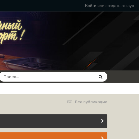
Войти
или
создать аккаунт
Все публикации