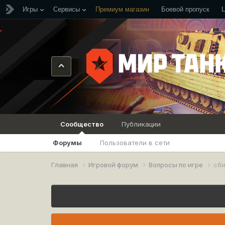
Игры
Сервисы
Премиум магазин
Боевой пропуск
Сообщество
Публикации
Форумы
Пользователи в сети
Главная
Игровой форум
Вопросы по игре
сби