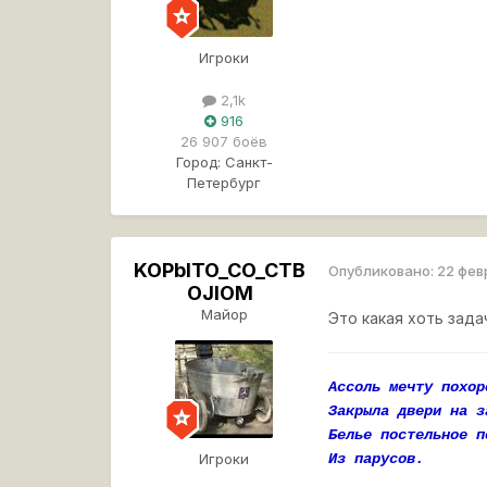
Игроки
2,1k
916
26 907 боёв
Город:
Санкт-
Петербург
KOPbITO_CO_CTB
Опубликовано:
22 фев
OJIOM
Майор
Это какая хоть зада
Ассоль мечту похор
Закрыла двери на з
Белье постельное п
Игроки
Из парусов.