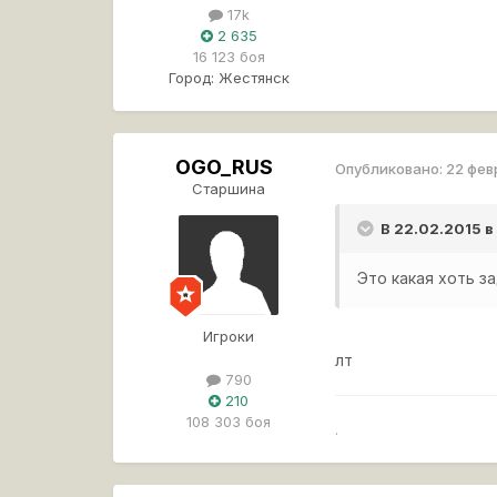
17k
2 635
16 123 боя
Город:
Жестянск
OGO_RUS
Опубликовано:
22 фев
Старшина
В 22.02.2015 в
Это какая хоть з
Игроки
лт
790
210
108 303 боя
.