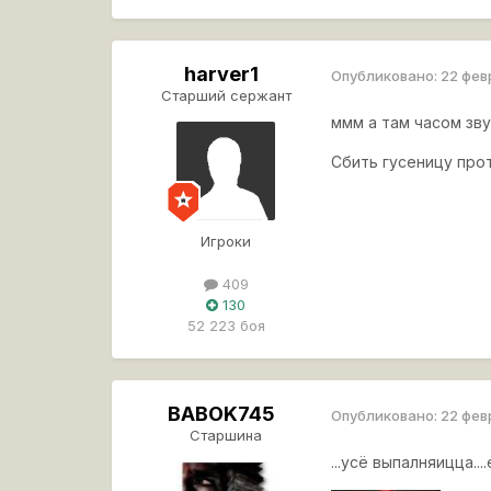
harver1
Опубликовано:
22 фев
Старший сержант
ммм а там часом зву
Сбить гусеницу про
Игроки
409
130
52 223 боя
BABOK745
Опубликовано:
22 фев
Старшина
...усё выпалняицца....