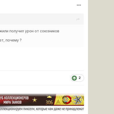
ижили получил урон от союзников
ет, почему ?
2