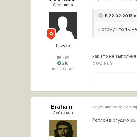
Старшина
В 22.02.2015 в
Потому что ты не
Игроки
как это не выполнил 
790
210
OGO_RUS
108 303 боя
.
Braham
Опубликовано:
22 фев
Лейтенант
Реплей в студию мы 