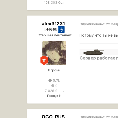
108 303 боя
alex31231
Опубликовано:
22 фев
[H4G16]
Старший лейтенант
Потому что ты не в
Сервер работает
Игроки
5,7k
0
7 028 боёв
Город:
Н
OGO_RUS
Опубликовано:
22 фев