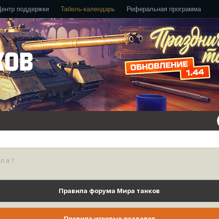
Центр поддержки
Табель-календарь
Реферальная программа
л а ?
Правила форума Мира танков
Правила игровых разделов