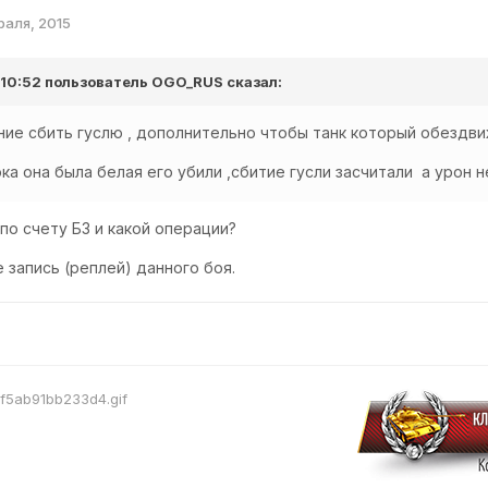
раля, 2015
 10:52 пользователь
OGO_RUS
сказал:
ние сбить гуслю , дополнительно чтобы танк который обездв
ока она была белая его убили ,сбитие гусли засчитали а урон н
 по счету БЗ и какой операции?
 запись (реплей) данного боя.