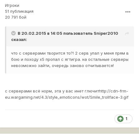
Игроки
51 публикация
20 791 бой
В 20.02.2015 в 14:05 пользователь
Sniper2010
сказал:
что с серверами творится то?! 2 серв упал у меня прям в
бою и походу х5 пропал с ягтигра. на остальные серверы
невозможно зайти, очередь заново отчитывается!
с серверами всё норм, эта у вас инет глючит
http://cdn-frm-
eu.wargaming.net/4.3/style_emoticons/wot/Smile_trollface-3.gif
1