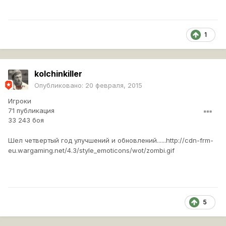
1
kolchinkiller
Опубликовано:
20 февраля, 2015
Игроки
71 публикация
33 243 боя
Шел четвертый год улучшений и обновлений......
http://cdn-frm-
eu.wargaming.net/4.3/style_emoticons/wot/zombi.gif
5