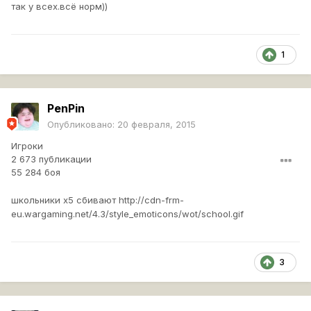
так у всех.всё норм))
1
PenPin
Опубликовано:
20 февраля, 2015
Игроки
2 673 публикации
55 284 боя
школьники х5 сбивают
http://cdn-frm-
eu.wargaming.net/4.3/style_emoticons/wot/school.gif
3