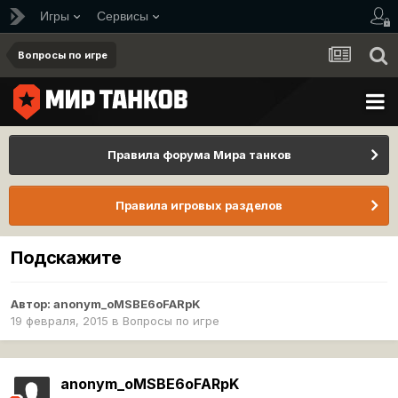
Игры
Сервисы
Вопросы по игре
Правила форума Мира танков
Правила игровых разделов
Подскажите
Автор:
anonym_oMSBE6oFARpK
19 февраля, 2015
в
Вопросы по игре
anonym_oMSBE6oFARpK