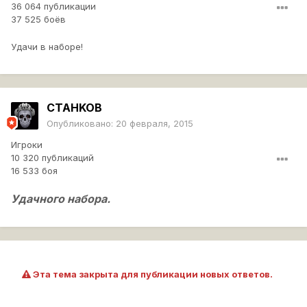
36 064 публикации
2) Наличие в ангаре минимум ДВА топовых
37 525 боёв
танка 10 уровня
3) Обязательное наличие Teamspeak3
Удачи в наборе!
4) Непременное подключение ко всем
клановым мероприятиям (ГК, укреп,
тренировка), если игрок находится онлайн
5) Желание играть во взводах
CTAHKOB
6) Общительность, терпеливость,
Опубликовано:
20 февраля, 2015
желание играть в команде и быть частью
Игроки
её, развиваться и помогать клану
10 320 публикаций
16 533 боя
1.Зашел в игру, зайди в "TEAM SPEAK3"
Удачного набора.
ТС
2. Явка на тренировки, укрепы и ГК!
3. Прайм тайм 19:00+ МСК
4. желание и стремление обучаться и
совершенствовать свое умение играть
5. строго соблюдать устав клана
Эта тема закрыта для публикации новых ответов.
Исключение из клана:
1. Несоответствие пунктам 1, 2, 3, 4, 5