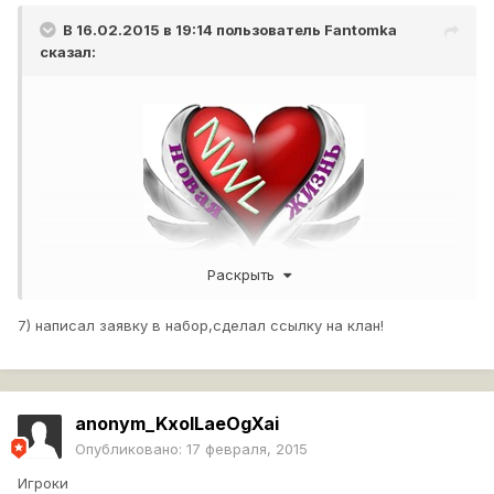
В 16.02.2015 в 19:14 пользователь
Fantomka
сказал:
Раскрыть
7) написал заявку в набор,сделал ссылку на клан!
Клан [-NWL-] New life ведёт
набор Солдат и полевых
командиров.
anonym_KxoILaeOgXai
Опубликовано:
17 февраля, 2015
Критерии отбора игроков клана
[-NWL-]:
1) КПД от 1100 (РЭ)
Игроки