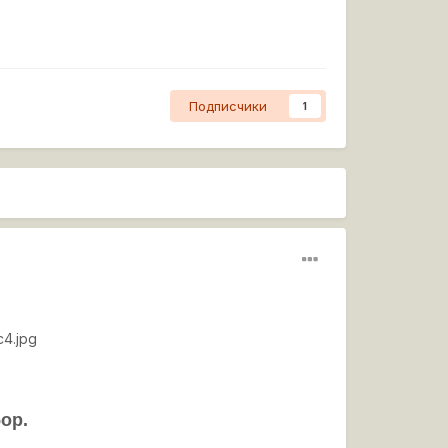
Подписчики
1
c4.jpg
ор.