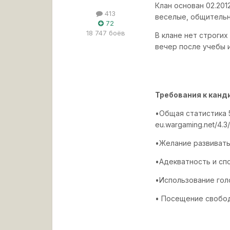
Клан основан 02.201
413
веселые, общительн
72
18 747 боёв
В клане нет строги
вечер после учебы 
Требования к канд
•Общая статистика 
eu.wargaming.net/4.3/
•Желание развивать
•Адекватность и сп
•Использование гол
• Посещение своб