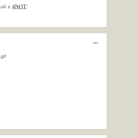
пай в
4NOT
!
gif