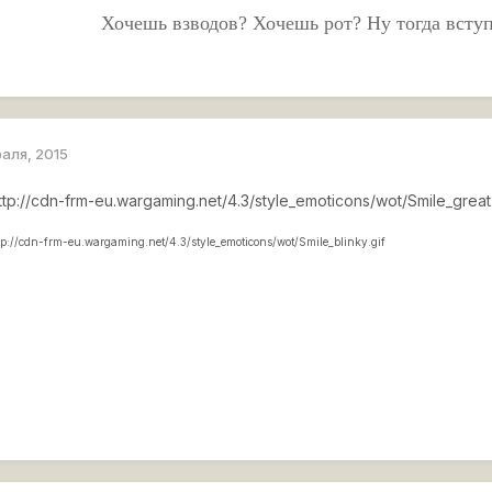
Хочешь взводов? Хочешь рот? Ну тогда всту
раля, 2015
ttp://cdn-frm-eu.wargaming.net/4.3/style_emoticons/wot/Smile_great.
tp://cdn-frm-eu.wargaming.net/4.3/style_emoticons/wot/Smile_blinky.gif