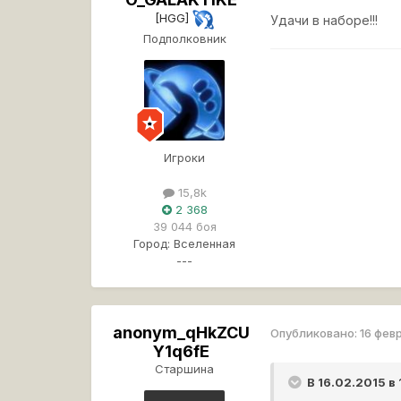
[HGG]
Удачи в наборе!!!
Подполковник
Игроки
15,8k
2 368
39 044 боя
Город:
Вселенная
---
anonym_qHkZCU
Опубликовано:
16 фев
Y1q6fE
Старшина
В 16.02.2015 в