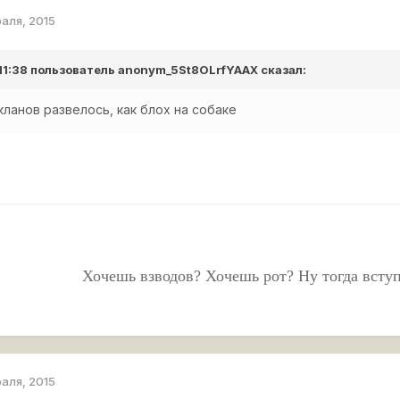
раля, 2015
 11:38 пользователь
anonym_5St8OLrfYAAX
сказал:
кланов развелось, как блох на собаке
Хочешь взводов? Хочешь рот? Ну тогда всту
раля, 2015