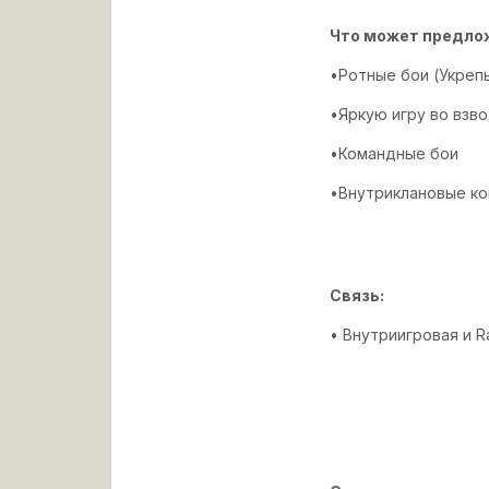
Что может предлож
•Ротные бои (Укреп
•Яркую игру во взв
•Командные бои
•Внутриклановые ко
Связь:
• Внутриигровая и Rai