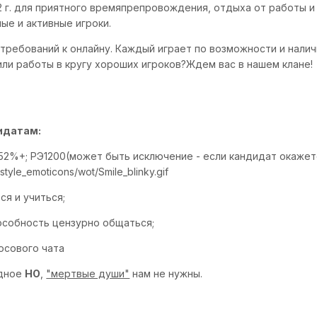
2 г. для приятного времяпрепровождения, отдыха от работы и
ые и активные игроки.
х требований к онлайну. Каждый играет по возможности и нал
или работы в кругу хороших игроков?Ждем вас в нашем клане!
идатам:
52%+; РЭ1200(может быть исключение - если кандидат окажет
style_emoticons/wot/Smile_blinky.gif
ся и учиться;
особность цензурно общаться;
осового чата
одное
НО
,
"мертвые души"
нам не нужны.