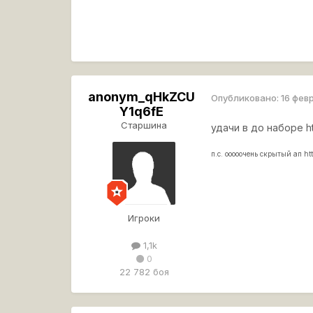
anonym_qHkZCU
Опубликовано:
16 фев
Y1q6fE
Старшина
удачи в до наборе
h
п.с. ооооочень скрытый ап
ht
Игроки
1,1k
0
22 782 боя