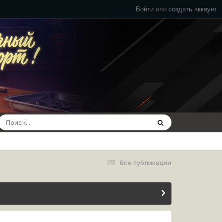
Войти
или
создать аккаунт
Все публикации