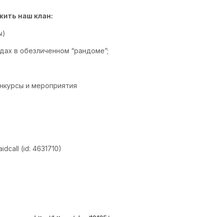
ить наш клан:
ы)
одах в обезличенном “рандоме”;
нкурсы и мероприятия
dcall (id: 4631710)