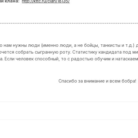
и клана:
http://kttc.ru/clan/18135/
--------------------------------------------------------------------------
то нам нужны люди (именно люди, а не бойцы, танкисты и т.д.) 
Хочется собрать сыгранную роту. Статистику кандидата под м
а. Если человек способный, то с радостью обучим и натаскаем
Спасибо за внимание и всем бобра!