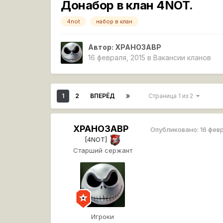
Донабор в клан 4NOT.
4not
набор в клан
Автор:
XPAHO3ABP
16 февраля, 2015
в
Вакансии кланов
1
2
ВПЕРЁД
Страница 1 из 2
XPAHO3ABP
Опубликовано:
16 фев
[4NOT]
Старший сержант
Игроки