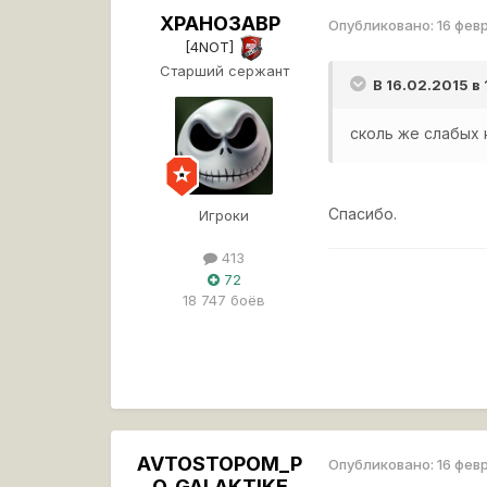
XPAHO3ABP
Опубликовано:
16 фев
[4NOT]
Старший сержант
В 16.02.2015 в
сколь же слабых 
Спасибо.
Игроки
413
72
18 747 боёв
AVTOSTOPOM_P
Опубликовано:
16 фев
O_GALAKTIKE