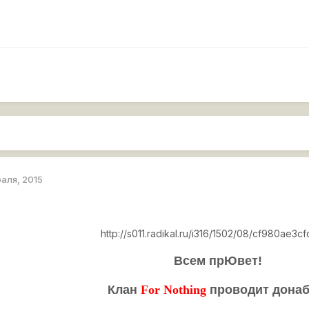
раля, 2015
http://s011.radikal.ru/i316/1502/08/cf980ae3cf
Всем прЮвет!
Клан
For Nothing
проводит донаб