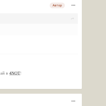
Автор
пай в
4NOT
!