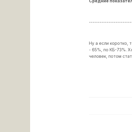
Средние показател
------------------------
Ну а если коротко, 
- 65%, по КБ-73%. 
человек, потом стат