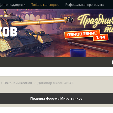
Центр поддержки
Табель-календарь
Реферальная программа
Вакансии кланов
Донабор в клан 4NOT.
Правила форума Мира танков