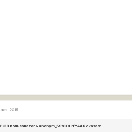
раля, 2015
 11:38 пользователь
anonym_5St8OLrfYAAX
сказал: