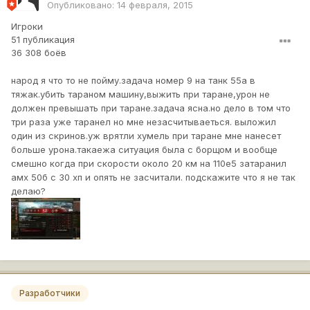
Опубликовано:
14 февраля, 2015
Игроки
51 публикация
36 308 боёв
народ я что то не пойму.задача номер 9 на танк 55а в
тяжак.убить тараном машину,выжить при таране,урон не
должен превышать при таране.задача ясна.но дело в том что
три раза уже таранел но мне незасчитываеться. выложил
один из скринов.уж врятли хумель при таране мне нанесет
больше урона.такаежа ситуация была с борщом и вообще
смешно когда при скорости около 20 км на 110е5 затаранил
амх 50б с 30 хп и опять не засчитали. подскажите что я не так
делаю?
Разработчики