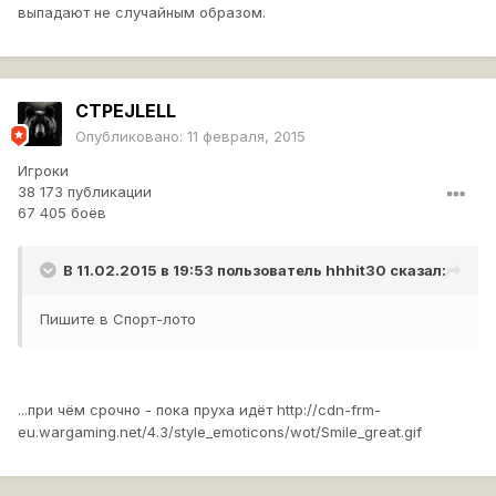
выпадают не случайным образом.
CTPEJLELL
Опубликовано:
11 февраля, 2015
Игроки
38 173 публикации
67 405 боёв
В 11.02.2015 в 19:53 пользователь
hhhit30
сказал:
Пишите в Спорт-лото
...при чём срочно - пока пруха идёт
http://cdn-frm-
eu.wargaming.net/4.3/style_emoticons/wot/Smile_great.gif