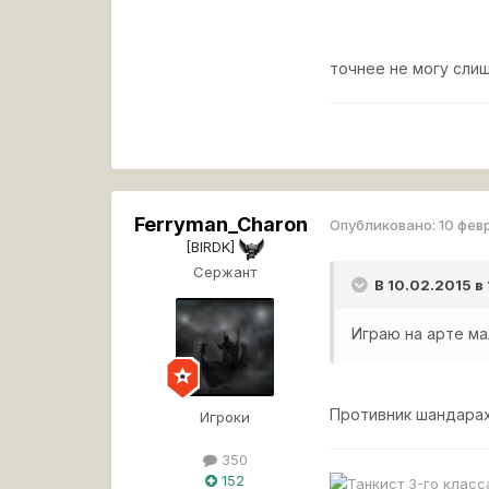
точнее не могу сли
Ferryman_Charon
Опубликовано:
10 фев
[BIRDK]
Сержант
В 10.02.2015 в
Играю на арте ма
Противник шандарахн
Игроки
350
152