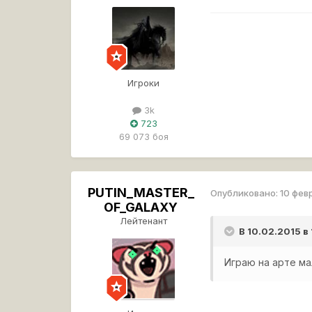
Игроки
3k
723
69 073 боя
PUTIN_MASTER_
Опубликовано:
10 фев
OF_GALAXY
Лейтенант
В 10.02.2015 в
Играю на арте ма