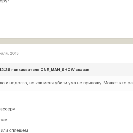
еру?
раля, 2015
 12:38 пользователь
ONE_MAN_SHOW
сказал:
ло и недолго, но как меня убили ума не приложу. Может кто ра
рассеру
аном
 или сплешем