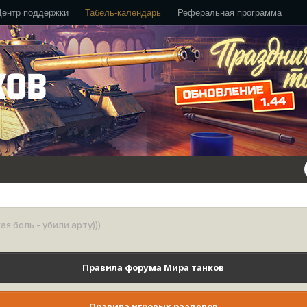
Центр поддержки
Табель-календарь
Реферальная программа
ая боль - убили арту)))
Правила форума Мира танков
Правила игровых разделов