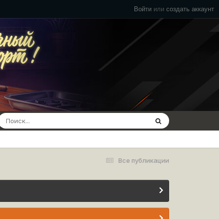
Войти
или
создать аккаунт
Все публикации