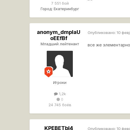
7 551 бой
Город:
Екатеринбург
anonym_dmpIaU
Опубликовано:
10 фев
oEEfBf
Младший лейтенант
все же элементарно 
Игроки
1,2k
0
24 745 боёв
KPEBETbI4
Опубликовано:
10 фев