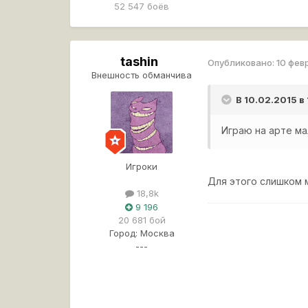
52 547 боёв
tashin
Опубликовано:
10 фев
Внешность обманчива
В 10.02.2015 в
Играю на арте ма
Игроки
Для этого слишком 
18,8k
9 196
20 681 бой
Город:
Москва
---