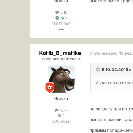
Игроки
выстрелом по трасс
3,1k
749
11 981 бой
---
KoHb_B_maHke
Опубликовано:
10 фев
Старший лейтенант
В 10.02.2015 в
Играю на арте ма
Игроки
по засвету или по т
5,2k
0
выстрелом или тар
805 боёв
---
прямым попаданием