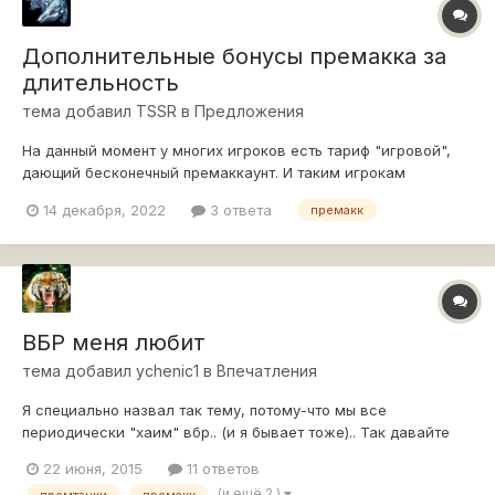
Дополнительные бонусы премакка за
длительность
тема добавил
TSSR
в
Предложения
На данный момент у многих игроков есть тариф "игровой",
дающий бесконечный премаккаунт. И таким игрокам
периодически выдаваемые дни према за разные активности
14 декабря, 2022
3 ответа
премакк
никакой пользы не приносят, они просто копятся и никак не
радуют. Предлагаю это исправить следующим образом: за
каждые имеющиеся в наличии 30...
ВБР меня любит
тема добавил
ychenic1
в
Впечатления
Я специально назвал так тему, потому-что мы все
периодически "хаим" вбр.. (и я бывает тоже).. Так давайте
уметь быть благодарными, (хотя бы иногда...), когда
22 июня, 2015
11 ответов
чувствуем поддержку ВБР. Прихожу в ангар, у меня стоит ИС
(и ещё 2 )
премтанки
премакк