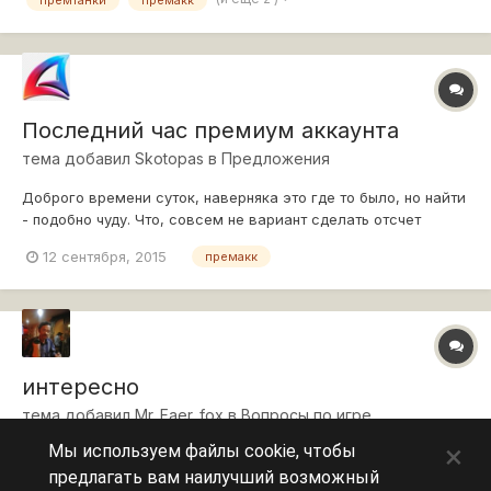
6, а сегодня после боя, у меня "сигнал" премакк. Не это ли
поддержка вбр? Спасибо...
Последний час премиум аккаунта
тема добавил
Skotopas
в
Предложения
Доброго времени суток, наверняка это где то было, но найти
- подобно чуду. Что, совсем не вариант сделать отсчет
последнего часа премиумного аккаунта поминутно, как это
12 сентября, 2015
премакк
сделано в личных резервах. я играю редко и покупаю прем
на 1 день. иной раз меньжуешся, снимать X5 bили не
успеешь...
интересно
тема добавил
Mr_Faer_fox
в
Вопросы по игре
×
Мы используем файлы cookie, чтобы
за последнее время создано 100500 тем по поводу
предлагать вам наилучший возможный
1.блокировка аккаунта 2.смена пароля 3.и др. НО!!!! суть