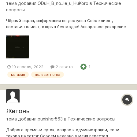
тема добавил
ODuH_B_noJIe_u_HuKoro
в
Технические
вопросы
Чёрный экран, информация не доступна Снёс клиент,
поставил клиент, открыл без модов! Аппаратное ускорение
браузера, галочку снял! Всё где то началось после 23.02.22,
были кажется микропатчи. Главное на клиенте евросервера
всё ок! Надеюсь теперь только на танцы с бубном и
камлание!!!
10 апреля, 2022
2 ответа
1
магазин
полевая почта
Жетоны
тема добавил
punisher563
в
Технические вопросы
Доброго времени суток, вопрос к администрации, если
такова имеется: Совсем недавно у меня перестал