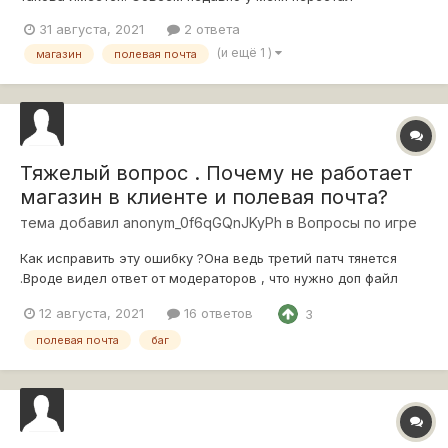
отображаться магазин, полевая почта, товары за жетоны,
31 августа, 2021
2 ответа
дух войны и т.д..Как быть в данной ситуации и кто мне выдаст
(и ещё 1 )
магазин
полевая почта
товары за жетоны по истечению срока. P.S. только не нужно
говорить что мне надо обно...
Тяжелый вопрос . Почему не работает
магазин в клиенте и полевая почта?
тема добавил
anonym_0f6qGQnJKyPh
в
Вопросы по игре
Как исправить эту ошибку ?Она ведь третий патч тянется
.Вроде видел ответ от модераторов , что нужно доп файл
скачивать , но не сохранил вкладку .Или нужно заплатить
12 августа, 2021
16 ответов
3
денежек за облачный сервис для доступа к укрепу .
магазину ....ой не знаю что еще отвалилось .Лишний раз
полевая почта
баг
боюсь мышкой в ангаре пошеве...