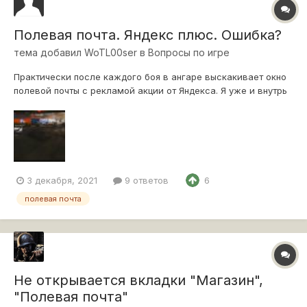
Полевая почта. Яндекс плюс. Ошибка?
тема добавил
WoTL00ser
в
Вопросы по игре
Практически после каждого боя в ангаре выскакивает окно
полевой почты с рекламой акции от Яндекса. Я уже и внутрь
заходил и по кнопке в окне акции кликал. Все равно на оrне с
акцией горит красный восклицательный знак и спустя
некоторое кол-во боев (не замерял, но иногда может и
сразу бой за боем) в...
3 декабря, 2021
9 ответов
6
полевая почта
Не открывается вкладки "Магазин",
"Полевая почта"