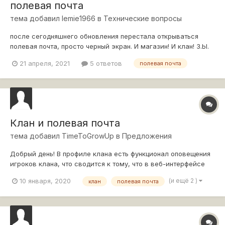
полевая почта
тема добавил
lemie1966
в
Технические вопросы
после сегодняшнего обновления перестала открываться
полевая почта, просто черный экран. И магазин! И клан! З.Ы.
модов нет!
21 апреля, 2021
5 ответов
полевая почта
Клан и полевая почта
тема добавил
TimeToGrowUp
в
Предложения
Добрый день! В профиле клана есть функционал оповещения
игроков клана, что сводится к тому, что в веб-интерфейсе
просто загорается "колокольчик". Игроки могут месяцами не
(и ещё 2 )
10 января, 2020
клан
полевая почта
заходить в веб интерфейс и не видеть оповещение. Также в
клиенте игры есть Полевая почта, где сообщается о новостях
игры (Ивент...