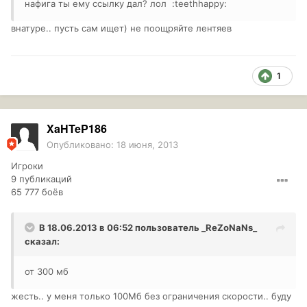
нафига ты ему ссылку дал? лол :teethhappy:
внатуре.. пусть сам ищет) не поощряйте лентяев
1
XaHTeP186
Опубликовано:
18 июня, 2013
Игроки
9 публикаций
65 777 боёв
В 18.06.2013 в 06:52 пользователь
_ReZoNaNs_
сказал:
от 300 мб
жесть.. у меня только 100Мб без ограничения скорости.. буду