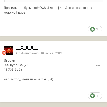
Правильно - бутылкоНОСЫЙ дельфин. Это я говорю как
морской царь.
1
__G_B_R__
Опубликовано:
18 июня, 2013
Игроки
159 публикаций
14 708 боёв
чел походу лентяй еще тот=))))
1