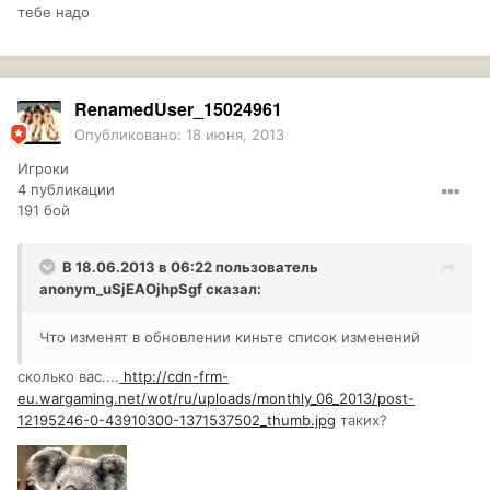
тебе надо
RenamedUser_15024961
Опубликовано:
18 июня, 2013
Игроки
4 публикации
191 бой
В 18.06.2013 в 06:22 пользователь
anonym_uSjEAOjhpSgf
сказал:
Что изменят в обновлении киньте список изменений
сколько вас....
http://cdn-frm-
eu.wargaming.net/wot/ru/uploads/monthly_06_2013/post-
12195246-0-43910300-1371537502_thumb.jpg
таких?