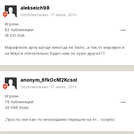
alekseich98
Опубликовано:
17 июня, 2013
Игроки
82 публикации
18 031 бой
Марафонов арты вроде никогда не было...а так,то марафон и
на Мауса обязательно будет,чем он хуже других?:)
anonym_6fkOcM2KcsoI
Опубликовано:
17 июня, 2013
Игроки
76 публикаций
26 596 боёв
,Просто они как-то неожиданно перешли на пт... :sceptic: