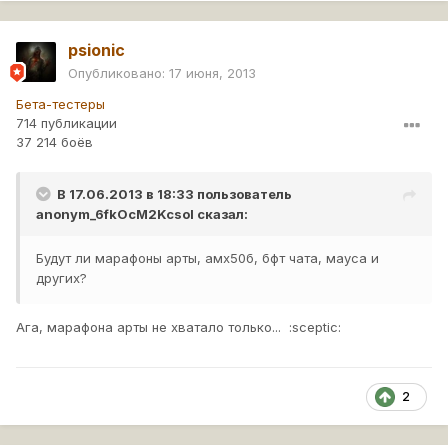
psionic
Опубликовано:
17 июня, 2013
Бета-тестеры
714 публикации
37 214 боёв
В 17.06.2013 в 18:33 пользователь
anonym_6fkOcM2KcsoI
сказал:
Будут ли марафоны арты, амх50б, бфт чата, мауса и
других?
Ага, марафона арты не хватало только... :sceptic:
2