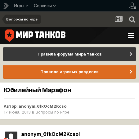
Игры
Сервисы
Вопросы по игре
Правила форума Мира танков
Правила игровых разделов
Юбилейный Марафон
Автор:
anonym_6fkOcM2KcsoI
17 июня, 2013
в
Вопросы по игре
anonym_6fkOcM2KcsoI