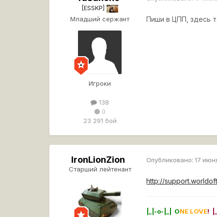
[ESSKP]
Младший сержант
Пиши в ЦПП, здесь т
Игроки
138
0
23 291 бой
IronLionZion
Опубликовано:
17 июн
Старший лейтенант
http://support.worldof
|_|-o-|_| O
NE LOVE
! |