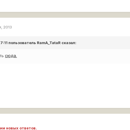
я, 2013
 17:11 пользователь
RamA_TataR
сказал:
сть
сюда.
ии новых ответов.