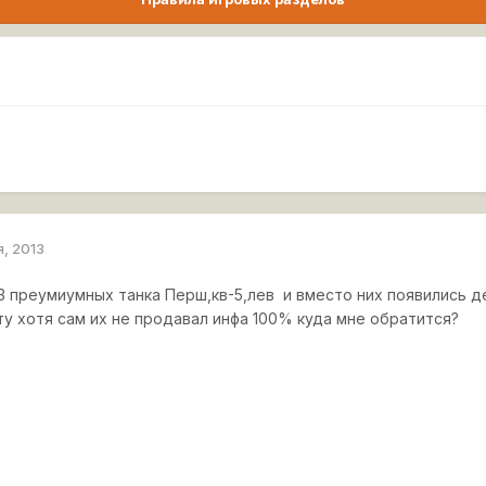
я, 2013
 3 преумиумных танка Перш,кв-5,лев и вместо них появились 
ету хотя сам их не продавал инфа 100% куда мне обратится?