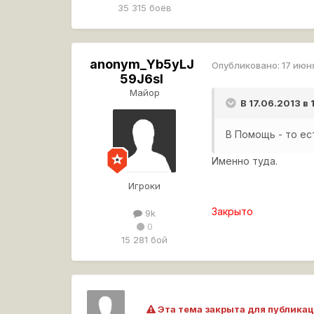
35 315 боёв
anonym_Yb5yLJ
Опубликовано:
17 июн
59J6sI
Майор
В 17.06.2013 в
В Помощь - то е
Именно туда.
Игроки
Закрыто
9k
0
15 281 бой
Эта тема закрыта для публикац