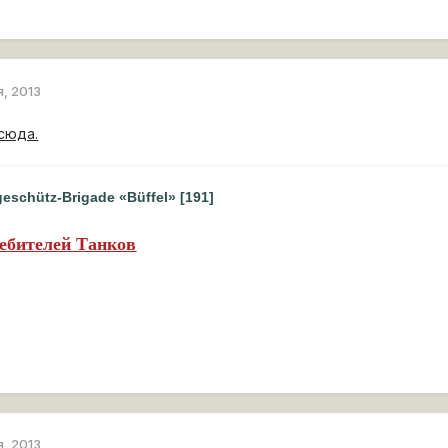
я, 2013
сюда.
eschütz-Brigade «Büffel» [191]
ебителей Танков
я, 2013