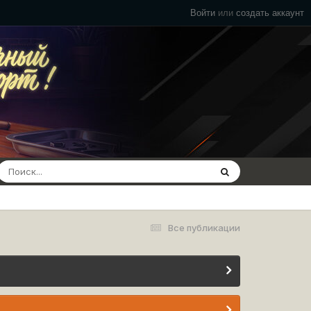
Войти
или
создать аккаунт
Все публикации