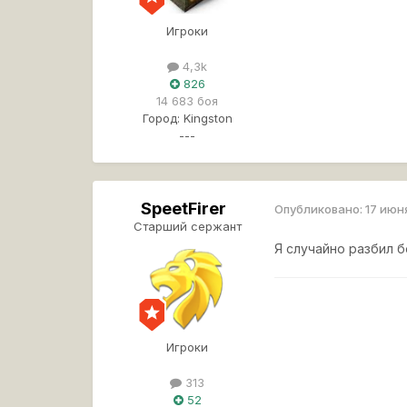
Игроки
4,3k
826
14 683 боя
Город:
Kingston
---
SpeetFirer
Опубликовано:
17 июн
Старший сержант
Я случайно разбил б
Игроки
313
52