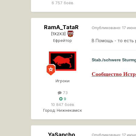
6 757 боёв
RamA_TataR
Опубликовано:
17 июн
[1X2X3]
Ефрейтор
В Помощь - то есть
Stab./schwere Sturmg
Сообщество Истр
Игроки
73
9
10 847 боёв
Город:
Нижнекамск
YaSancho
Опубликовано:
17 июн