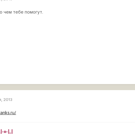
о чем тебе помогут.
я, 2013
tanks.ru/
_|-o-|_|