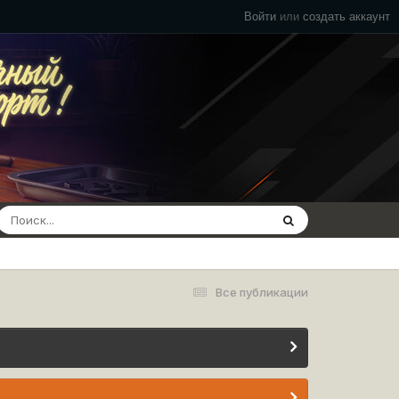
Войти
или
создать аккаунт
Все публикации