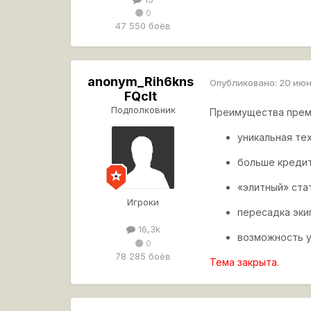
0
47 550 боёв
anonym_Rih6kns
Опубликовано:
20 июн
FQcIt
Подполковник
Преимущества прем
уникальная те
больше кредит
«элитный» ста
Игроки
пересадка эки
16,3k
возможность у
0
78 285 боёв
Тема закрыта.