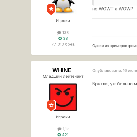
не WOWT а WOWP
Игроки
138
38
77 313 боёв
Одним из примеров гром
WHINE
Опубликовано:
16 июн
Младший лейтенант
Врятли, уж больно 
Игроки
1,1k
421