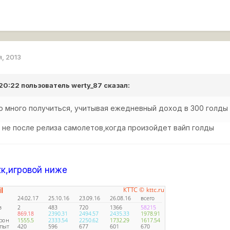
я, 2013
 20:22 пользователь
werty_87
сказал:
о много получиться, учитывая ежедневный доход в 300 голды
 не после релиза самолетов,когда произойдет вайп голды
к,игровой ниже