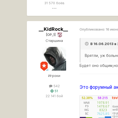
31 570 боёв
---
__KidRock__
Опубликовано:
16 июн
[OP_1]
Старшина
В 16.06.2013 в
Врятли, уж больн
Будет оно общим,но
Игроки
542
Это форумный ак
51
22 141 бой