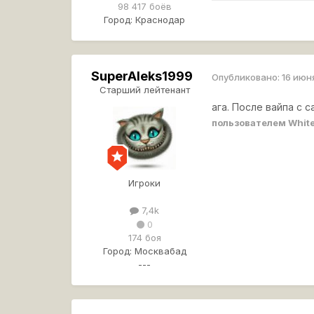
98 417 боёв
Город:
Краснодар
SuperAleks1999
Опубликовано:
16 июн
Старший лейтенант
ага. После вайпа с 
пользователем Whit
Игроки
7,4k
0
174 боя
Город:
Москвабад
---