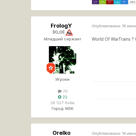
FrologY
Опубликовано:
16 июн
[IO_OI]
Младший сержант
World Of WarTrains ?
Игроки
70
22
26 527 боёв
Город:
MSK
Orelko
Опубликовано:
16 июн