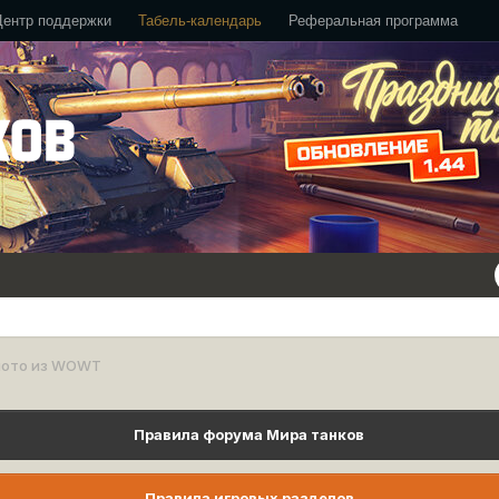
Центр поддержки
Табель-календарь
Реферальная программа
лото из WOWT
Правила форума Мира танков
Правила игровых разделов