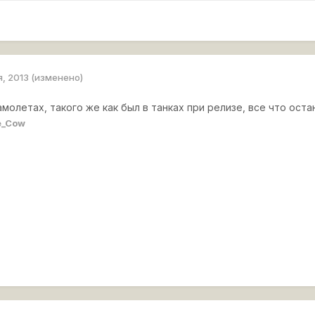
я, 2013
(изменено)
самолетах, такого же как был в танках при релизе, все что ост
e_Cow