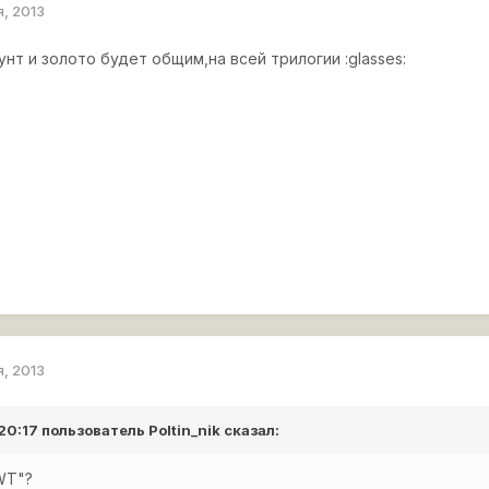
я, 2013
унт и золото будет общим,на всей трилогии :glasses:
я, 2013
 20:17 пользователь
Poltin_nik
сказал:
WT"?