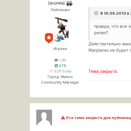
[WGPRN]
Лейтенант
В 16.06.2013 в
правда, что все 
релиз?
Действительно аккау
Игроки
Warplanes не будет
1,8k
678
Тема закрыта.
17 629 боёв
Город:
Минск
Community Manager
Эта тема закрыта для публикац