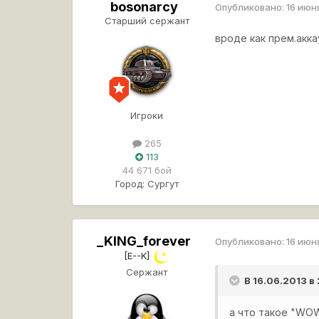
bosonarcy
Опубликовано:
16 июн
Старший сержант
вроде как прем.акка
Игроки
265
113
44 671 бой
Город:
Сургут
_KING_forever
Опубликовано:
16 июн
[E--K]
Сержант
В 16.06.2013 в
а что такое "WO