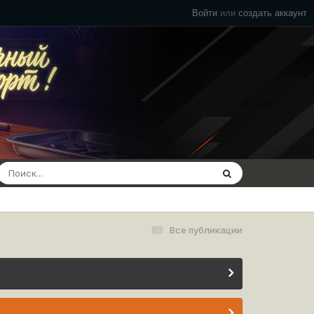
Войти
или
создать аккаунт
Все публикации