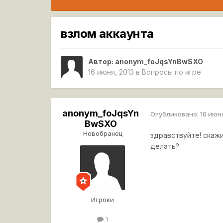
взлом аккаунта
Автор:
anonym_foJqsYnBwSXO
16 июня, 2013
в
Вопросы по игре
anonym_foJqsYn
Опубликовано:
16 июн
BwSXO
Новобранец
здравствуйте! скажи
делать?
Игроки
1