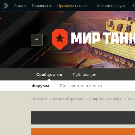
Игры
Сервисы
Премиум магазин
Боевой пропуск
Сообщество
Публикации
Форумы
Пользователи в сети
Главная
Игровой форум
Вопросы по игре
взл