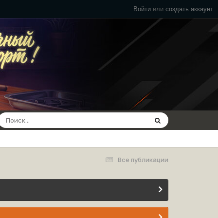
Войти
или
создать аккаунт
Все публикации