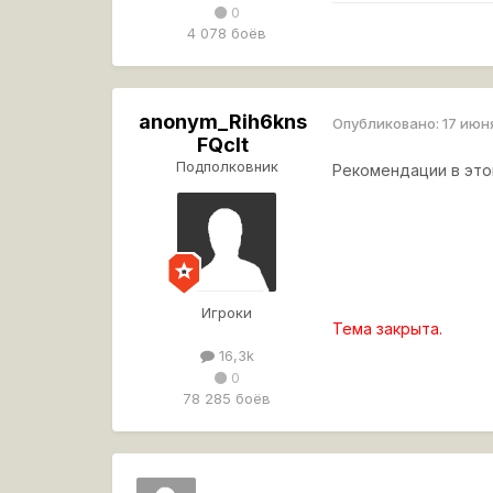
0
4 078 боёв
anonym_Rih6kns
Опубликовано:
17 июн
FQcIt
Подполковник
Рекомендации в это
Игроки
Тема закрыта.
16,3k
0
78 285 боёв