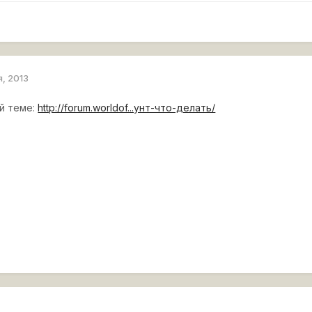
я, 2013
й теме:
http://forum.worldof...унт-что-делать/