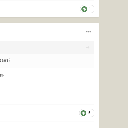
1
 дает?
ии.
5