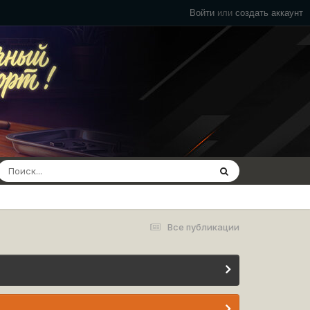
Войти
или
создать аккаунт
Все публикации