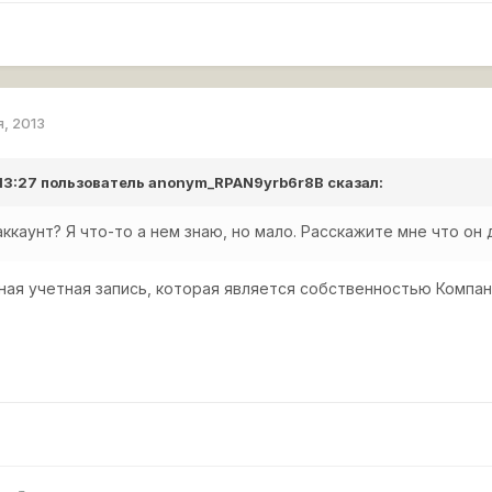
я, 2013
 13:27 пользователь
anonym_RPAN9yrb6r8B
сказал:
аккаунт? Я что-то а нем знаю, но мало. Расскажите мне что он
ая учетная запись, которая является собственностью Компан