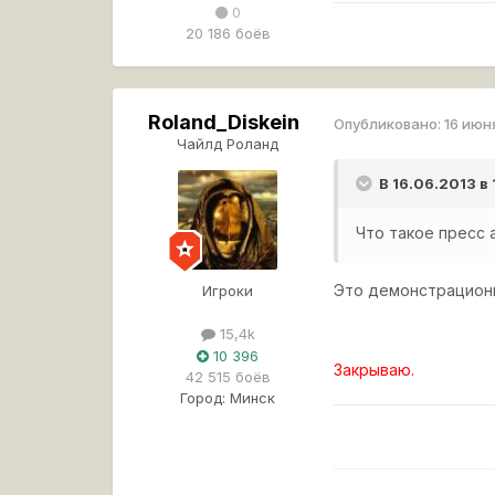
0
20 186 боёв
Roland_Diskein
Опубликовано:
16 июн
Чайлд Роланд
В 16.06.2013 в
Что такое пресс 
Это демонстрационн
Игроки
15,4k
10 396
Закрываю.
42 515 боёв
Город:
Минск